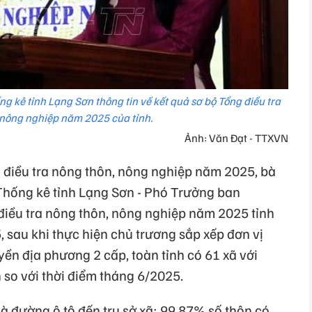
 kê tỉnh Lạng Sơn thông tin về kết quả sơ bộ Tổng điều tra
 nông nghiệp năm 2025 của tỉnh.
Ảnh: Văn Đạt - TTXVN
g điều tra nông thôn, nông nghiệp năm 2025, bà
Thống kê tỉnh Lạng Sơn - Phó Trưởng ban
iều tra nông thôn, nông nghiệp năm 2025 tỉnh
, sau khi thực hiện chủ trương sắp xếp đơn vị
ền địa phương 2 cấp, toàn tỉnh có 61 xã với
n so với thời điểm tháng 6/2025.
à đường ô tô đến trụ sở xã; 99,87% số thôn có