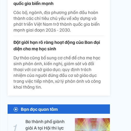
quốc gia biển mạnh
Các bộ, ngành, địa phương phấn đấu hoàn
thành các chỉ tiêu chủ yếu về xây dựng và
phát triển Việt Nam trở thành quốc gia biển
mạnh giai đoạn 2026 - 2030.
Đặt giới hạn rõ ràng hoạt động của Ban đại
diện cha mẹ học sinh
Dự thảo cũng bổ sung cơ chế để cha mẹ học
sinh phản ánh, kiến nghị, giám sát và đối
thoại với cơ sở giáo dục; quy định trách
nhiệm của người đứng đầu cơ sở giáo dục
trong việc tiếp nhận, xử lý phản ánh và công
khai thông tin.
Bạn đọc quan tâm
Ba thành phố giành
giải A tại Hội thi lực