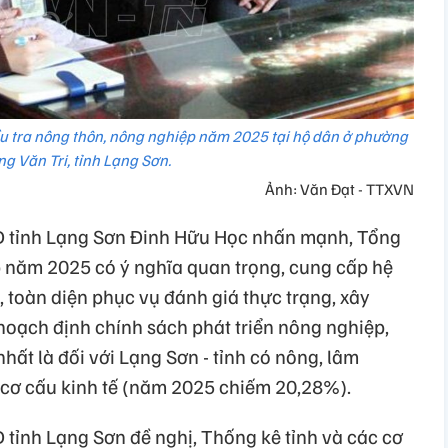
ều tra nông thôn, nông nghiệp năm 2025 tại hộ dân ở phường
g Văn Tri, tỉnh Lạng Sơn.
Ảnh: Văn Đạt - TTXVN
D tỉnh Lạng Sơn Đinh Hữu Học nhấn mạnh, Tổng
p năm 2025 có ý nghĩa quan trọng, cung cấp hệ
, toàn diện phục vụ đánh giá thực trạng, xây
hoạch định chính sách phát triển nông nghiệp,
hất là đối với Lạng Sơn - tỉnh có nông, lâm
g cơ cấu kinh tế (năm 2025 chiếm 20,28%).
tỉnh Lạng Sơn đề nghị, Thống kê tỉnh và các cơ