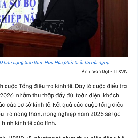
 tỉnh Lạng Sơn Đinh Hữu Học phát biểu tại hội nghị.
Ảnh: Văn Đạt - TTXVN
h cuộc Tổng điều tra kinh tế. Đây là cuộc điều tra
/2026, nhằm thu thập đầy đủ, toàn diện, khách
a các cơ sở kinh tế. Kết quả của cuộc tổng điều
iều tra nông thôn, nông nghiệp năm 2025 sẽ tạo
 hình kinh tế của tỉnh.
gành, UBND xã, phường tổ chức thực hiện đồng bộ