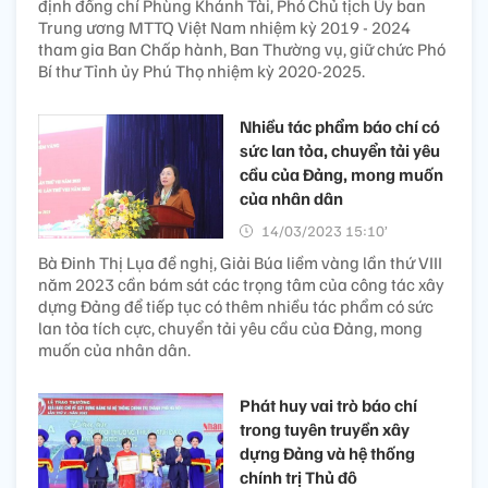
định đồng chí Phùng Khánh Tài, Phó Chủ tịch Ủy ban
Trung ương MTTQ Việt Nam nhiệm kỳ 2019 - 2024
tham gia Ban Chấp hành, Ban Thường vụ, giữ chức Phó
Bí thư Tỉnh ủy Phú Thọ nhiệm kỳ 2020-2025.
Nhiều tác phẩm báo chí có
sức lan tỏa, chuyển tải yêu
cầu của Đảng, mong muốn
của nhân dân
14/03/2023 15:10’
Bà Đinh Thị Lụa đề nghị, Giải Búa liềm vàng lần thứ VIII
năm 2023 cần bám sát các trọng tâm của công tác xây
dựng Đảng để tiếp tục có thêm nhiều tác phẩm có sức
lan tỏa tích cực, chuyển tải yêu cầu của Đảng, mong
muốn của nhân dân.
Phát huy vai trò báo chí
trong tuyên truyền xây
dựng Đảng và hệ thống
chính trị Thủ đô