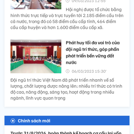
09/03/2023 12:55’
Hội nghị được tổ chức bằng
hình thức trực tiếp và trực tuyến tới 2.185 điểm cầu trên
cả nước, trong đó có 58 điểm cầu cấp tỉnh, 464 điểm
cầu cấp huyện và hơn 1.600 điểm cầu cấp xã.
Phát huy tối đa vai trò của
đội ngũ trí thức, góp phần
phát triển bền vững đất
nước
06/03/2023 15:30’
Đội ngũ trí thức Việt Nam đã phát triển nhanh về số
lượng, chất lượng được nâng lên; nhiều trí thức có trình
độ cao, năng động, sáng tạo, hoạt động trong nhiều
ngành, lĩnh vực quan trọng
Chính sách mới
Trước 31/8/2026, hoàn thành kế hoạch cơ cấu lại vốn