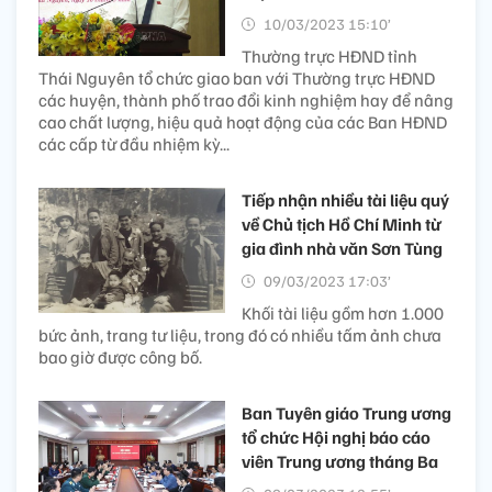
10/03/2023 15:10’
Thường trực HĐND tỉnh
Thái Nguyên tổ chức giao ban với Thường trực HĐND
các huyện, thành phố trao đổi kinh nghiệm hay để nâng
cao chất lượng, hiệu quả hoạt động của các Ban HĐND
các cấp từ đầu nhiệm kỳ...
Tiếp nhận nhiều tài liệu quý
về Chủ tịch Hồ Chí Minh từ
gia đình nhà văn Sơn Tùng
09/03/2023 17:03’
Khối tài liệu gồm hơn 1.000
bức ảnh, trang tư liệu, trong đó có nhiều tấm ảnh chưa
bao giờ được công bố.
Ban Tuyên giáo Trung ương
tổ chức Hội nghị báo cáo
viên Trung ương tháng Ba