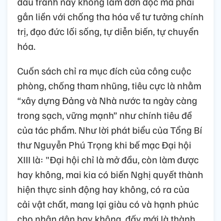
đấu tranh này không làm đơn độc mà phải
gắn liền với chống tha hóa về tư tưởng chính
trị, đạo đức lối sống, tự diễn biến, tự chuyển
hóa.
Cuốn sách chỉ ra mục đích của công cuộc
phòng, chống tham nhũng, tiêu cực là nhằm
“xây dựng Đảng và Nhà nước ta ngày càng
trong sạch, vững mạnh” như chính tiêu đề
của tác phẩm. Như lời phát biểu của Tổng Bí
thư Nguyễn Phú Trọng khi bế mạc Đại hội
XIII là: "Đại hội chỉ là mở đầu, còn làm được
hay không, mai kia có biến Nghị quyết thành
hiện thực sinh động hay không, có ra của
cải vật chất, mang lại giàu có và hạnh phúc
cho nhân dân hay không, đấy mới là thành