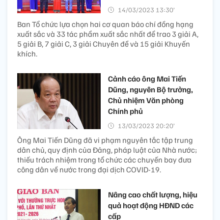
14/03/2023 13:30’
Ban Tổ chức lựa chọn hai cơ quan báo chí đồng hạng
xuất sắc và 33 tác phẩm xuất sắc nhất để trao 3 giải A,
5 giải B, 7 giải C, 3 giải Chuyên đề và 15 giải Khuyến
khích.
Cảnh cáo ông Mai Tiến
Dũng, nguyên Bộ trưởng,
Chủ nhiệm Văn phòng
Chính phủ
13/03/2023 20:20’
Ông Mai Tiến Dũng đã vi phạm nguyên tắc tập trung
dân chủ, quy định của Đảng, pháp luật của Nhà nước;
thiếu trách nhiệm trong tổ chức các chuyến bay đưa
công dân về nước trong đại dịch COVID-19.
Nâng cao chất lượng, hiệu
quả hoạt động HĐND các
cấp