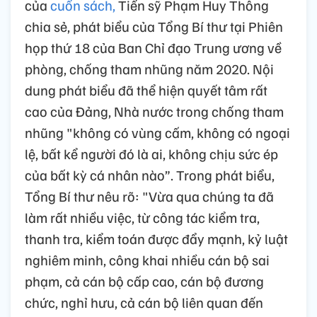
của
cuốn sách,
Tiến sỹ Phạm Huy Thông
chia sẻ, phát biểu của Tổng Bí thư tại Phiên
họp thứ 18 của Ban Chỉ đạo Trung ương về
phòng, chống tham nhũng năm 2020. Nội
dung phát biểu đã thể hiện quyết tâm rất
cao của Đảng, Nhà nước trong chống tham
nhũng "không có vùng cấm, không có ngoại
lệ, bất kể người đó là ai, không chịu sức ép
của bất kỳ cá nhân nào”. Trong phát biểu,
Tổng Bí thư nêu rõ: "Vừa qua chúng ta đã
làm rất nhiều việc, từ công tác kiểm tra,
thanh tra, kiểm toán được đẩy mạnh, kỷ luật
nghiêm minh, công khai nhiều cán bộ sai
phạm, cả cán bộ cấp cao, cán bộ đương
chức, nghỉ hưu, cả cán bộ liên quan đến