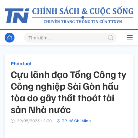
Pháp luật
Cựu lãnh đạo Tổng Công ty
Công nghiệp Sài Gòn hầu
tòa do gây thất thoát tài
sản Nhà nước
29/05/2023 12:30’
TP. Hồ Chí Minh