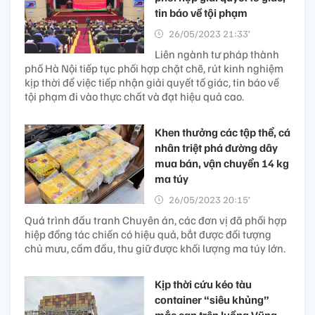
tin báo về tội phạm
26/05/2023 21:33’
Liên ngành tư pháp thành
phố Hà Nội tiếp tục phối hợp chặt chẽ, rút kinh nghiệm
kịp thời để việc tiếp nhận giải quyết tố giác, tin báo về
tội phạm đi vào thực chất và đạt hiệu quả cao.
Khen thưởng các tập thể, cá
nhân triệt phá đường dây
mua bán, vận chuyển 14 kg
ma túy
26/05/2023 20:15’
Quá trình đấu tranh Chuyên án, các đơn vị đã phối hợp
hiệp đồng tác chiến có hiệu quả, bắt được đối tượng
chủ mưu, cầm đầu, thu giữ được khối lượng ma túy lớn.
Kịp thời cứu kéo tàu
container “siêu khủng”
mắc cạn trên luồng Vũng