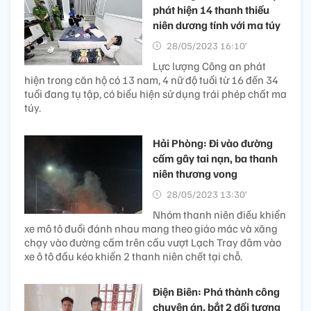
phát hiện 14 thanh thiếu
niên dương tính với ma túy
28/05/2023 16:10’
Lực lượng Công an phát
hiện trong căn hộ có 13 nam, 4 nữ độ tuổi từ 16 đến 34
tuổi đang tụ tập, có biểu hiện sử dụng trái phép chất ma
túy.
Hải Phòng: Đi vào đường
cấm gây tai nạn, ba thanh
niên thương vong
28/05/2023 13:30’
Nhóm thanh niên điều khiển
xe mô tô đuổi đánh nhau mang theo giáo mác và xăng
chạy vào đường cấm trên cầu vượt Lạch Tray đâm vào
xe ô tô đầu kéo khiến 2 thanh niên chết tại chỗ.
Điện Biên: Phá thành công
chuyên án, bắt 2 đối tượng