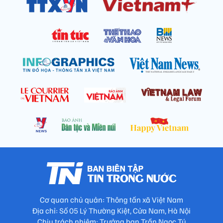
Cơ quan chủ quản: Thông tấn xã Việt Nam
Địa chỉ: Số 05 Lý Thường Kiệt, Cửa Nam, Hà Nội
Chịu trách nhiệm: Trưởng ban Trần Ngọc Tú