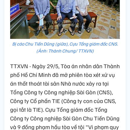
Bị cáo Chu Tiến Dũng (giữa), Cựu Tổng giám đốc CNS.
(Ảnh: Thành Chung/ TTXVN)
TTXVN - Ngày 29/5, Tòa án nhân dân Thành
phố Hồ Chí Minh đã mở phiên tòa xét xử vụ
án thất thoát tài sản Nhà nước xảy ra tại
Tổng Công ty Công nghiệp Sài Gòn (CNS),
Công ty Cổ phần TIE (Công ty con của CNS,
gọi tắt là TIE). Cựu Tổng giám đốc Tổng
Công ty Công nghiệp Sài Gòn Chu Tiến Dũng
và 9 đồng phạm hầu tòa về tội "Vi phạm quy