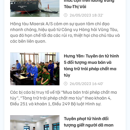
Tàu-Thị Vải
26/05/2023 18:32’
Hãng tàu Maersk A/S cảm ơn sự quan tâm chỉ đạo
nhanh chóng, hiệu quả từ Cảng vụ Hàng hải Vũng Tàu,
qua đó hạn chế tối đa các rủi ro, thiệt hại cho chủ tàu và
các bên liên quan.
Hưng Yên: Tuyên án tử hình
5 đối tượng mua bán và
tàng trữ trái phép chất ma
túy
26/05/2023 16:40’
Các bị cáo bị truy tố về tội “Mua bán trái phép chất ma
túy", “Tàng trữ trái phép chất ma túy” theo khoản 4,
Điều 251 và khoản 1, Điều 249 Bộ luật Hình sự.
Tuyên phạt tử hình đối
tượng giết người dã man