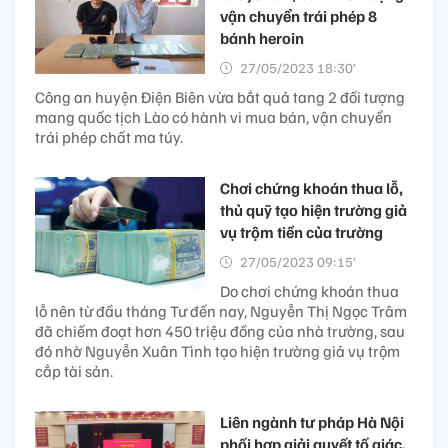
vận chuyển trái phép 8
bánh heroin
27/05/2023 18:30’
Công an huyện Điện Biên vừa bắt quả tang 2 đối tượng
mang quốc tịch Lào có hành vi mua bán, vận chuyển
trái phép chất ma túy.
Chơi chứng khoán thua lỗ,
thủ quỹ tạo hiện trường giả
vụ trộm tiền của trường
27/05/2023 09:15’
Do chơi chứng khoán thua
lỗ nên từ đầu tháng Tư đến nay, Nguyễn Thị Ngọc Trâm
đã chiếm đoạt hơn 450 triệu đồng của nhà trường, sau
đó nhờ Nguyễn Xuân Tình tạo hiện trường giả vụ trộm
cắp tài sản.
Liên ngành tư pháp Hà Nội
phối hợp giải quyết tố giác,