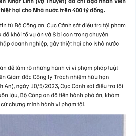
 Nhật Linh (vợ Thuyết) đã chỉ đạo nhân viên
hiệt hại cho Nhà nước trên 400 tỷ đồng.
in từ Bộ Công an, Cục Cảnh sát điều tra tội phạm
u đã khởi tố vụ án và 8 bị can trong chuyên
nhập doanh nghiệp, gây thiệt hại cho Nhà nước
 án để làm rõ những hành vi vi phạm pháp luật
ên Giám đốc Công ty Trách nhiệm hữu hạn
 An), ngày 10/5/2023, Cục Cảnh sát điều tra tội
uôn lậu, Bộ Công an đã tiến hành phá án, khám
ng cứ chứng minh hành vi phạm tội.