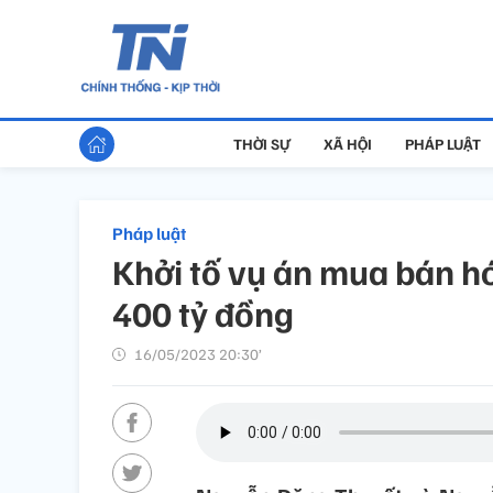
THỜI SỰ
XÃ HỘI
PHÁP LUẬT
Pháp luật
Khởi tố vụ án mua bán hó
400 tỷ đồng
16/05/2023 20:30’