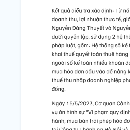
Kết quả điều tra xác định: Từ 
doanh thu, lợi nhuận thực tế, g
Nguyễn Đăng Thuyết và Nguyễn 
dưới quyền lập, sử dụng 2 hệ th
pháp luật, gồm: Hệ thống sổ kế 
khai thuế quyết toán thuế hàng 
ngoài sổ kế toán nhiều khoản do
mua hóa đơn đầu vào để nâng k
thuế thu nhập doanh nghiệp phải
đồng.
Ngày 15/5/2023, Cơ quan Cảnh s
vụ án hình sự “Vi phạm quy định
hành, mua bán trái phép hóa đơ
tại Công ty Thành An Hà Nội và m