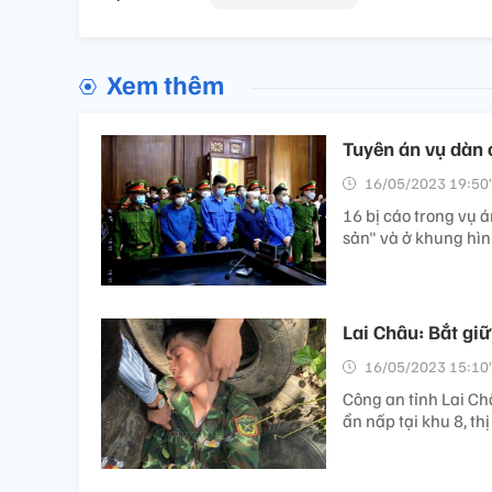
Xem thêm
Tuyên án vụ dàn 
16/05/2023 19:50’
16 bị cáo trong vụ á
sản" và ở khung hìn
Lai Châu: Bắt gi
16/05/2023 15:10’
Công an tỉnh Lai Ch
ẩn nấp tại khu 8, th