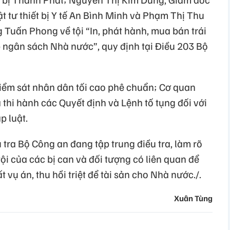
 tư thiết bị Y tế An Bình Minh và Phạm Thị Thu
 Tuấn Phong về tội “In, phát hành, mua bán trái
 ngân sách Nhà nước”, quy định tại Điều 203 Bộ
iểm sát nhân dân tối cao phê chuẩn; Cơ quan
 thi hành các Quyết định và Lệnh tố tụng đối với
p luật.
 tra Bộ Công an đang tập trung điều tra, làm rõ
 tội của các bị can và đối tượng có liên quan để
 vụ án, thu hồi triệt để tài sản cho Nhà nước./.
Xuân Tùng