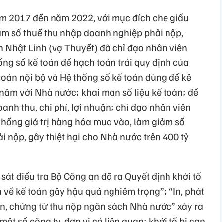
năm 2017 đến năm 2022, với mục đích che giấu
iảm số thuế thu nhập doanh nghiệp phải nộp,
Nhật Linh (vợ Thuyết) đã chỉ đạo nhân viên
ống sổ kế toán để hạch toán trái quy định của
toán nội bộ và Hệ thống sổ kế toán dùng để kê
năm với Nhà nước; khai man số liệu kế toán; để
anh thu, chi phí, lợi nhuận; chỉ đạo nhân viên
hống giá trị hàng hóa mua vào, làm giảm số
 nộp, gây thiệt hại cho Nhà nước trên 400 tỷ
át điều tra Bộ Công an đã ra Quyết định khởi tố
 về kế toán gây hậu quả nghiêm trọng”; “In, phát
n, chứng từ thu nộp ngân sách Nhà nước” xảy ra
ột số công ty, đơn vị có liên quan; khởi tố bị can