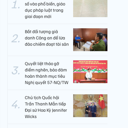
số vào phổ biến, giáo
dục pháp luật trong
giai đoạn mới
Bắt đối tượng giả
danh Công an để lừa
đảo chiếm đoạt tài sản
Quyết liệt tháo gỡ
điểm nghẽn, bảo đảm
hoàn thành mục tiêu
Nghị quyết 57-NQ/TW
Chủ tịch Quốc hội
Trần Thanh Mẫn tiếp
Đại sứ Hoa Kỳ Jennifer
Wicks