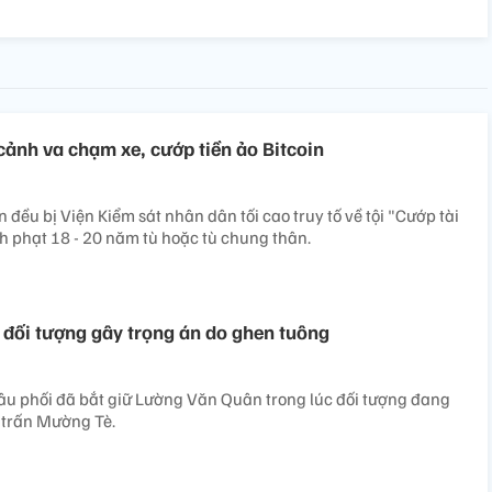
cảnh va chạm xe, cướp tiền ảo Bitcoin
n đều bị Viện Kiểm sát nhân dân tối cao truy tố về tội "Cướp tài
h phạt 18 - 20 năm tù hoặc tù chung thân.
ữ đối tượng gây trọng án do ghen tuông
âu phối đã bắt giữ Lường Văn Quân trong lúc đối tượng đang
ị trấn Mường Tè.