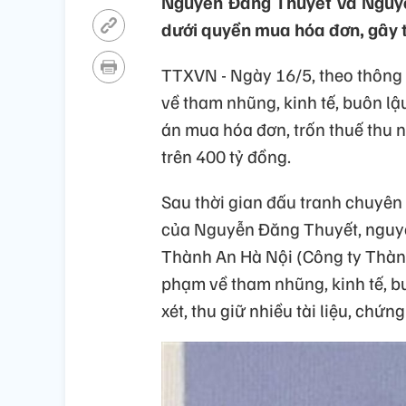
Nguyễn Đăng Thuyết và Nguyễn
dưới quyền mua hóa đơn, gây t
TTXVN - Ngày 16/5, theo thông t
về tham nhũng, kinh tế, buôn lậ
án mua hóa đơn, trốn thuế thu 
trên 400 tỷ đồng.
Sau thời gian đấu tranh chuyên
của Nguyễn Đăng Thuyết, nguy
Thành An Hà Nội (Công ty Thành
phạm về tham nhũng, kinh tế, b
xét, thu giữ nhiều tài liệu, chứ