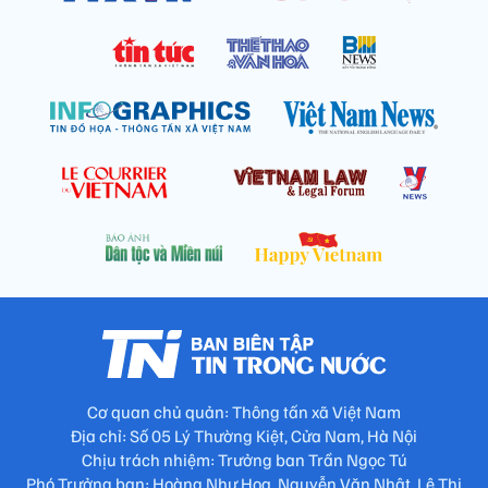
Cơ quan chủ quản: Thông tấn xã Việt Nam
Địa chỉ: Số 05 Lý Thường Kiệt, Cửa Nam, Hà Nội
Chịu trách nhiệm: Trưởng ban Trần Ngọc Tú
Phó Trưởng ban: Hoàng Như Hoa, Nguyễn Văn Nhật, Lê Thị