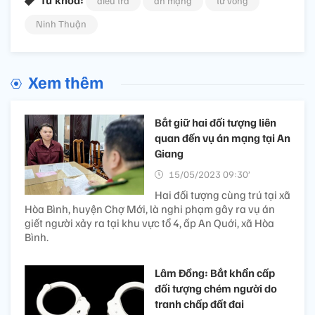
Từ khóa:
điều tra
án mạng
tử vong
Ninh Thuận
Xem thêm
Bắt giữ hai đối tượng liên
quan đến vụ án mạng tại An
Giang
15/05/2023 09:30’
Hai đối tượng cùng trú tại xã
Hòa Bình, huyện Chợ Mới, là nghi phạm gây ra vụ án
giết người xảy ra tại khu vực tổ 4, ấp An Quới, xã Hòa
Bình.
Lâm Đồng: Bắt khẩn cấp
đối tượng chém người do
tranh chấp đất đai