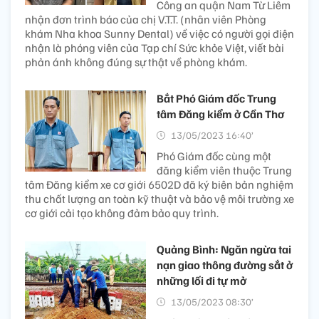
Công an quận Nam Từ Liêm
nhận đơn trình báo của chị V.T.T. (nhân viên Phòng
khám Nha khoa Sunny Dental) về việc có người gọi điện
nhận là phóng viên của Tạp chí Sức khỏe Việt, viết bài
phản ánh không đúng sự thật về phòng khám.
Bắt Phó Giám đốc Trung
tâm Đăng kiểm ở Cần Thơ
13/05/2023 16:40’
Phó Giám đốc cùng một
đăng kiểm viên thuộc Trung
tâm Đăng kiểm xe cơ giới 6502D đã ký biên bản nghiệm
thu chất lượng an toàn kỹ thuật và bảo vệ môi trường xe
cơ giới cải tạo không đảm bảo quy trình.
Quảng Bình: Ngăn ngừa tai
nạn giao thông đường sắt ở
những lối đi tự mở
13/05/2023 08:30’