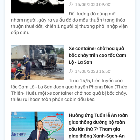
15/05/2023 09:00’
Đối tượng đã cũng một
nhóm người, gây ra vụ ẩu đả do mâu thuẫn trong thỏa
thuận thuê đất, khiến 1 người bị thương phải nhập viện
cấp cứu.
Xe container chở hoa quả
bốc cháy trên cao tốc Cam
Lộ - La Sơn
14/05/2023 16:50’
Trưa 14/5, trên tuyến cao
tốc Cam Lộ - La Sơn đoạn qua huyện Phong Điền (Thừa
Thiên- Huế), một xe container chở hoa quả bị bốc cháy,
thiêu rụi hoàn toàn phần cabin đầu kéo.
Hưởng ứng Tuần lễ An toàn
giao thông đường bộ toàn
cầu lần thứ 7: Tham gia
giao thông Xanh-Sạch-An