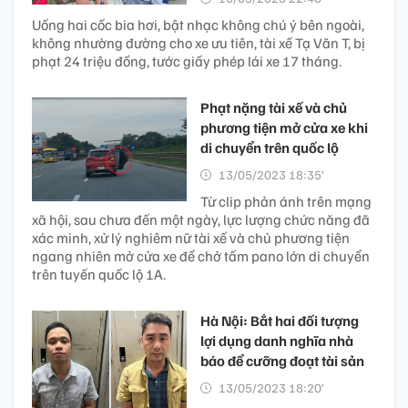
Uống hai cốc bia hơi, bật nhạc không chú ý bên ngoài,
không nhường đường cho xe ưu tiên, tài xế Tạ Văn T, bị
phạt 24 triệu đồng, tước giấy phép lái xe 17 tháng.
Phạt nặng tài xế và chủ
phương tiện mở cửa xe khi
di chuyển trên quốc lộ
13/05/2023 18:35’
Từ clip phản ánh trên mạng
xã hội, sau chưa đến một ngày, lực lượng chức năng đã
xác minh, xử lý nghiêm nữ tài xế và chủ phương tiện
ngang nhiên mở cửa xe để chở tấm pano lớn di chuyển
trên tuyến quốc lộ 1A.
Hà Nội: Bắt hai đối tượng
lợi dụng danh nghĩa nhà
báo để cưỡng đoạt tài sản
13/05/2023 18:20’