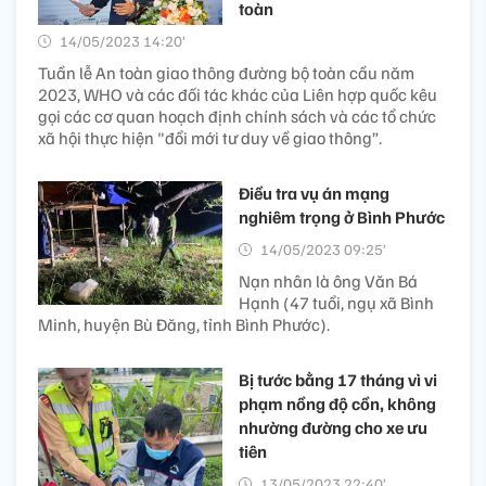
toàn
14/05/2023 14:20’
Tuần lễ An toàn giao thông đường bộ toàn cầu năm
2023, WHO và các đối tác khác của Liên hợp quốc kêu
gọi các cơ quan hoạch định chính sách và các tổ chức
xã hội thực hiện "đổi mới tư duy về giao thông”.
Điều tra vụ án mạng
nghiêm trọng ở Bình Phước
14/05/2023 09:25’
Nạn nhân là ông Văn Bá
Hạnh (47 tuổi, ngụ xã Bình
Minh, huyện Bù Đăng, tỉnh Bình Phước).
Bị tước bằng 17 tháng vì vi
phạm nồng độ cồn, không
nhường đường cho xe ưu
tiên
13/05/2023 22:40’