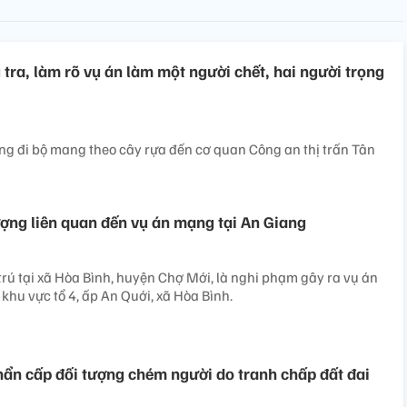
tra, làm rõ vụ án làm một người chết, hai người trọng
ng đi bộ mang theo cây rựa đến cơ quan Công an thị trấn Tân
tượng liên quan đến vụ án mạng tại An Giang
trú tại xã Hòa Bình, huyện Chợ Mới, là nghi phạm gây ra vụ án
i khu vực tổ 4, ấp An Quới, xã Hòa Bình.
ẩn cấp đối tượng chém người do tranh chấp đất đai