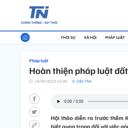
THỜI SỰ
XÃ HỘI
PHÁP LUẬT
Pháp luật
Hoàn thiện pháp luật đất
15/05/2023 16:06’
Cần Thơ
Hội thảo diễn ra trước thềm 
biệt quan trọng đối với việc g