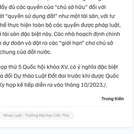
ầy đủ các quyền của “chủ sở hữu” đối với
t “quyền sử dụng đất” như một tài sản, với tư
thể thực hiện toàn bộ các quyền được pháp luật,
i tài sản đặc biệt này. Các nhà hoạch định chính
 dự đoán và đặt ra các “giới hạn” cho chủ sở
 chung của đất nước.
họp thứ 5 Quốc hội khóa XV, có ý nghĩa đặc biệt
ửa đổi Dự thảo Luật Đất đai trước khi được Quốc
Kỳ họp kế tiếp diễn ra vào tháng 10/2023./.
Trung Kiên
Khoa Luật - Trường Đại học Cần Thơ