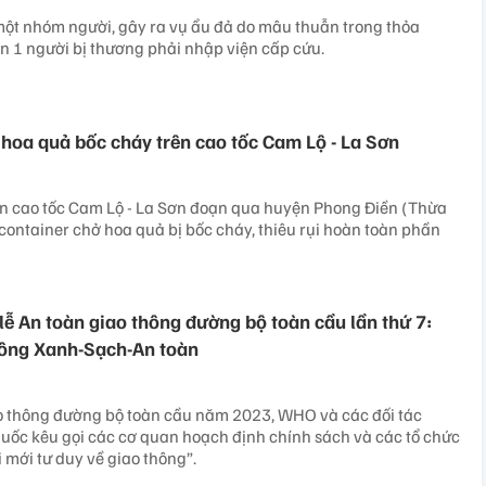
một nhóm người, gây ra vụ ẩu đả do mâu thuẫn trong thỏa
ến 1 người bị thương phải nhập viện cấp cứu.
 hoa quả bốc cháy trên cao tốc Cam Lộ - La Sơn
ến cao tốc Cam Lộ - La Sơn đoạn qua huyện Phong Điền (Thừa
 container chở hoa quả bị bốc cháy, thiêu rụi hoàn toàn phần
ễ An toàn giao thông đường bộ toàn cầu lần thứ 7:
hông Xanh-Sạch-An toàn
ao thông đường bộ toàn cầu năm 2023, WHO và các đối tác
uốc kêu gọi các cơ quan hoạch định chính sách và các tổ chức
i mới tư duy về giao thông”.