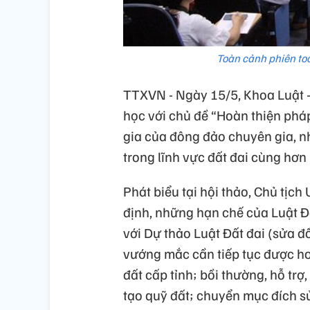
Toàn cảnh phiên to
TTXVN - Ngày 15/5, Khoa Luật -
học với chủ đề “Hoàn thiện pháp
gia của đông đảo chuyên gia, n
trong lĩnh vực đất đai cùng hơn
Phát biểu tại hội thảo, Chủ tị
định, những hạn chế của Luật 
với Dự thảo Luật Đất đai (sửa đ
vướng mắc cần tiếp tục được ho
đất cấp tỉnh; bồi thường, hỗ trợ,
tạo quỹ đất; chuyển mục đích sử