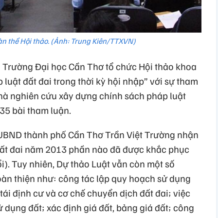
àn thể Hội thảo. (Ảnh: Trung Kiên/TTXVN)
 Trường Đại học Cần Thơ tổ chức Hội thảo khoa
 luật đất đai trong thời kỳ hội nhập” với sự tham
hà nghiên cứu xây dựng chính sách pháp luật
 35 bài tham luận.
ch UBND thành phố Cần Thơ Trần Việt Trường nhận
Đất đai năm 2013 phần nào đã được khắc phục
ổi). Tuy nhiên, Dự thảo Luật vẫn còn một số
àn thiện như: công tác lập quy hoạch sử dụng
 tái định cư và cơ chế chuyển dịch đất đai; việc
 dụng đất; xác định giá đất, bảng giá đất; công