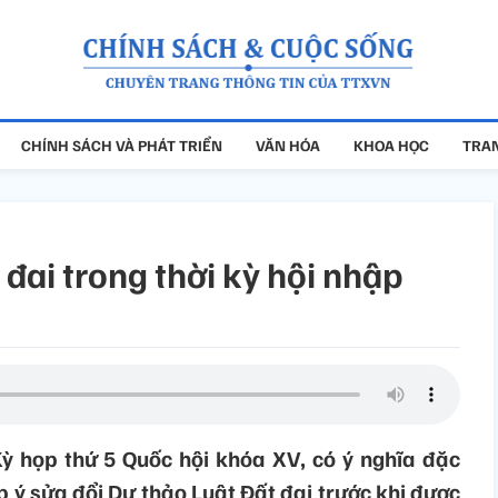
CHÍNH SÁCH VÀ PHÁT TRIỂN
VĂN HÓA
KHOA HỌC
TRAN
 đai trong thời kỳ hội nhập
Kỳ họp thứ 5 Quốc hội khóa XV, có ý nghĩa đặc
óp ý sửa đổi Dự thảo Luật Đất đai trước khi được