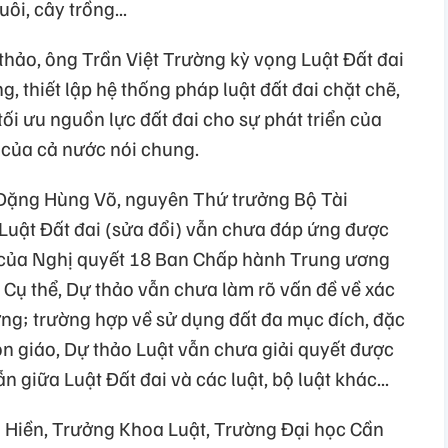
ôi, cây trồng...
thảo, ông Trần Việt Trường kỳ vọng Luật Đất đai
g, thiết lập hệ thống pháp luật đất đai chặt chẽ,
tối ưu nguồn lực đất đai cho sự phát triển của
 của cả nước nói chung.
 Đặng Hùng Võ, nguyên Thứ trưởng Bộ Tài
Luật Đất đai (sửa đổi) vẫn chưa đáp ứng được
a của Nghị quyết 18 Ban Chấp hành Trung ương
 Cụ thể, Dự thảo vẫn chưa làm rõ vấn đề về xác
ường; trường hợp về sử dụng đất đa mục đích, đặc
, tôn giáo, Dự thảo Luật vẫn chưa giải quyết được
 giữa Luật Đất đai và các luật, bộ luật khác...
g Hiền, Trưởng Khoa Luật, Trường Đại học Cần