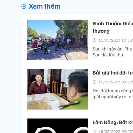
Xem thêm
Ninh Thuận: Điều 
thương
15/05/2023 10:33’
Sau khi gây án, Phụ
Sơn để đầu thú.
Bắt giữ hai đối 
15/05/2023 09:30’
Hai đối tượng cùng 
giết người xảy ra tạ
Lâm Đồng: Bắt kh
15/05/2023 09:00’