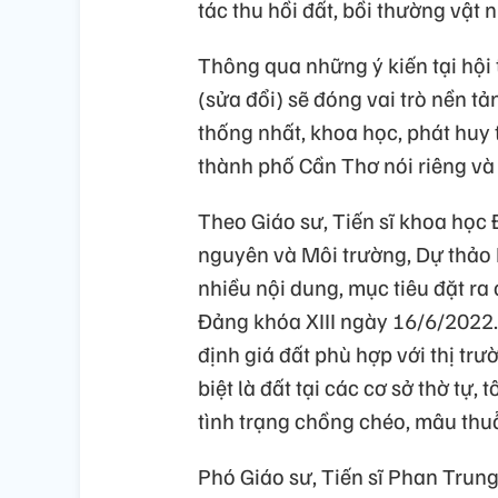
tác thu hồi đất, bồi thường vật nu
Thông qua những ý kiến tại hội 
(sửa đổi) sẽ đóng vai trò nền tản
thống nhất, khoa học, phát huy 
thành phố Cần Thơ nói riêng và
Theo Giáo sư, Tiến sĩ khoa học
nguyên và Môi trường, Dự thảo 
nhiều nội dung, mục tiêu đặt r
Đảng khóa XIII ngày 16/6/2022.
định giá đất phù hợp với thị tr
biệt là đất tại các cơ sở thờ tự
tình trạng chồng chéo, mâu thuẫn
Phó Giáo sư, Tiến sĩ Phan Trun