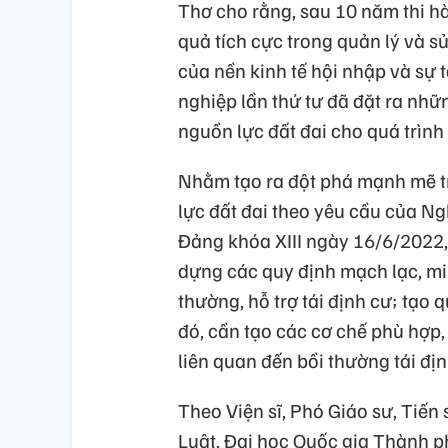
Thơ cho rằng, sau 10 năm thi h
quả tích cực trong quản lý và sử
của nền kinh tế hội nhập và sự
nghiệp lần thứ tư đã đặt ra nh
nguồn lực đất đai cho quá trình 
Nhằm tạo ra đột phá mạnh mẽ t
lực đất đai theo yêu cầu của N
Đảng khóa XIII ngày 16/6/2022, 
dựng các quy định mạch lạc, min
thường, hỗ trợ tái định cư; tạo
đó, cần tạo các cơ chế phù hợp,
liên quan đến bồi thường tái địn
Theo Viện sĩ, Phó Giáo sư, Tiến
Luật, Đại học Quốc gia Thành ph