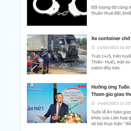
Đối tượng đã cũng 
thuận thuê đất, khi
Xe container chở
14/05/2023 16:50’
Trưa 14/5, trên tuy
Thiên- Huế), một xe
cabin đầu kéo.
Hưởng ứng Tuần l
Tham gia giao t
14/05/2023 14:20’
Tuần lễ An toàn gi
khác của Liên hợp q
xã hội thực hiện "đổ