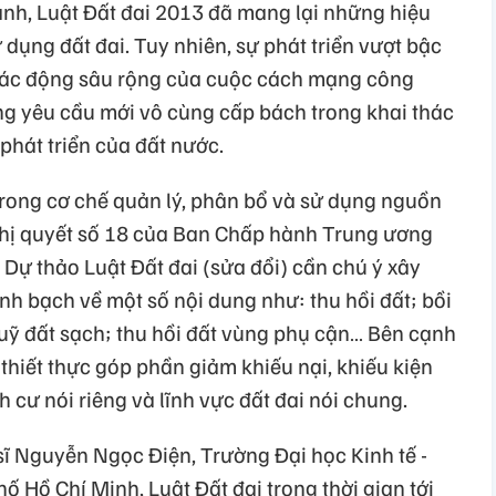
ành, Luật Đất đai 2013 đã mang lại những hiệu
 dụng đất đai. Tuy nhiên, sự phát triển vượt bậc
 tác động sâu rộng của cuộc cách mạng công
ững yêu cầu mới vô cùng cấp bách trong khai thác
phát triển của đất nước.
rong cơ chế quản lý, phân bổ và sử dụng nguồn
ghị quyết số 18 của Ban Chấp hành Trung ương
Dự thảo Luật Đất đai (sửa đổi) cần chú ý xây
h bạch về một số nội dung như: thu hồi đất; bồi
 quỹ đất sạch; thu hồi đất vùng phụ cận… Bên cạnh
 thiết thực góp phần giảm khiếu nại, khiếu kiện
h cư nói riêng và lĩnh vực đất đai nói chung.
 sĩ Nguyễn Ngọc Điện, Trường Đại học Kinh tế -
ố Hồ Chí Minh, Luật Đất đai trong thời gian tới