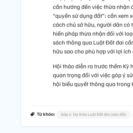
cần hướng đến việc thừa nhận đ
“quyền sử dụng đất”; cần xem xé
cách chủ sở hữu, người dân có 
hiến pháp thừa nhận đối với loạ
sách thông qua Luật Đất đai cần
hữu sao cho phù hợp với lợi ích
Hội thảo diễn ra trước thềm Kỳ 
quan trọng đối với việc góp ý s
hội biểu quyết thông qua trong 
Từ khóa:
Góp ý: Dự thảo Luật Đất đai (sửa đổi)