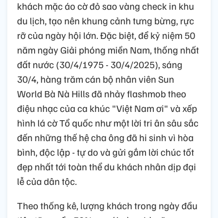
khách mặc áo cờ đỏ sao vàng check in khu
du lịch, tạo nên khung cảnh tưng bừng, rực
rỡ của ngày hội lớn. Đặc biệt, để kỷ niệm 50
năm ngày Giải phóng miền Nam, thống nhất
đất nước (30/4/1975 - 30/4/2025), sáng
30/4, hàng trăm cán bộ nhân viên Sun
World Bà Nà Hills đã nhảy flashmob theo
điệu nhạc của ca khúc "Việt Nam ơi" và xếp
hình lá cờ Tổ quốc như một lời tri ân sâu sắc
đến những thế hệ cha ông đã hi sinh vì hòa
bình, độc lập - tự do và gửi gắm lời chúc tốt
đẹp nhất tới toàn thể du khách nhân dịp đại
lễ của dân tộc.
Theo thống kê, lượng khách trong ngày đầu