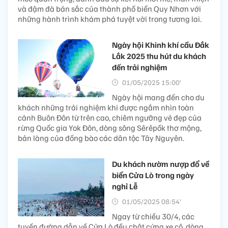
và đậm đà bản sắc của thành phố biển Quy Nhơn với
những hành trình khám phá tuyệt vời trong tương lai.
Ngày hội Khinh khí cầu Đắk
Lắk 2025 thu hút du khách
đến trải nghiệm
01/05/2025 15:00’
Ngày hội mang đến cho du
khách những trải nghiệm khi được ngắm nhìn toàn
cảnh Buôn Đôn từ trên cao, chiêm ngưỡng vẻ đẹp của
rừng Quốc gia Yok Đôn, dòng sông Sêrêpốk thơ mộng,
bản làng của đồng bào các dân tộc Tây Nguyên.
Du khách nườm nượp đổ về
biển Cửa Lò trong ngày
nghỉ Lễ
01/05/2025 08:54’
Ngay từ chiều 30/4, các
tuyến đường dẫn về Cửa Lò đều chật cứng xe cộ, dòng