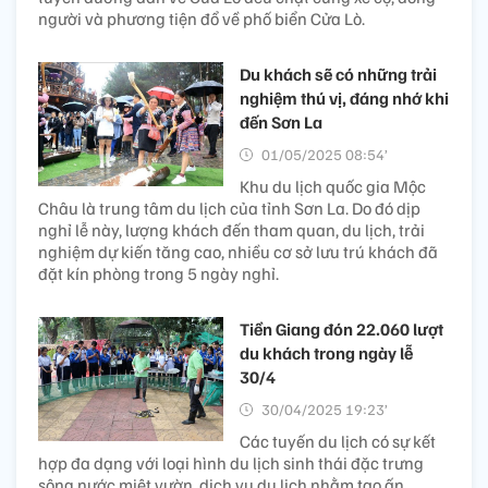
người và phương tiện đổ về phố biển Cửa Lò.
Du khách sẽ có những trải
nghiệm thú vị, đáng nhớ khi
đến Sơn La
01/05/2025 08:54’
Khu du lịch quốc gia Mộc
Châu là trung tâm du lịch của tỉnh Sơn La. Do đó dịp
nghỉ lễ này, lượng khách đến tham quan, du lịch, trải
nghiệm dự kiến tăng cao, nhiều cơ sở lưu trú khách đã
đặt kín phòng trong 5 ngày nghỉ.
Tiền Giang đón 22.060 lượt
du khách trong ngày lễ
30/4
30/04/2025 19:23’
Các tuyến du lịch có sự kết
hợp đa dạng với loại hình du lịch sinh thái đặc trưng
sông nước miệt vườn, dịch vụ du lịch nhằm tạo ấn