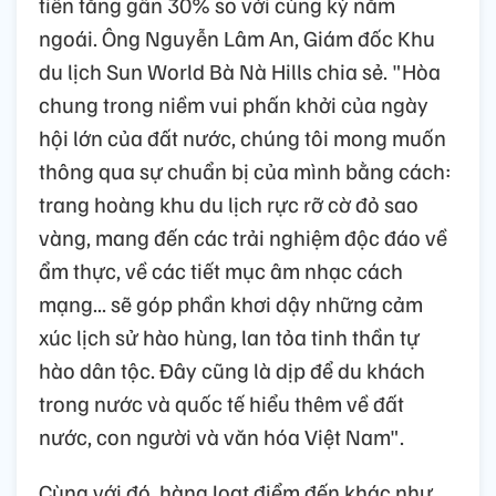
tiên tăng gần 30% so với cùng kỳ năm
ngoái. Ông Nguyễn Lâm An, Giám đốc Khu
du lịch Sun World Bà Nà Hills chia sẻ. "Hòa
chung trong niềm vui phấn khởi của ngày
hội lớn của đất nước, chúng tôi mong muốn
thông qua sự chuẩn bị của mình bằng cách:
trang hoàng khu du lịch rực rỡ cờ đỏ sao
vàng, mang đến các trải nghiệm độc đáo về
ẩm thực, về các tiết mục âm nhạc cách
mạng... sẽ góp phần khơi dậy những cảm
xúc lịch sử hào hùng, lan tỏa tinh thần tự
hào dân tộc. Đây cũng là dịp để du khách
trong nước và quốc tế hiểu thêm về đất
nước, con người và văn hóa Việt Nam".
Cùng với đó, hàng loạt điểm đến khác như,