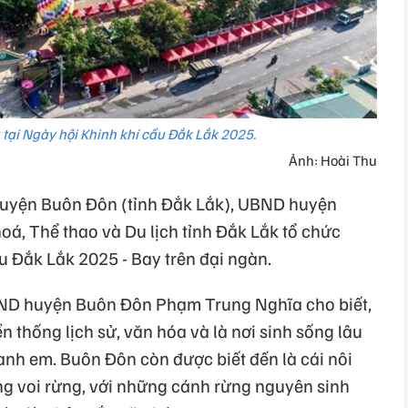
 tại Ngày hội Khinh khí cầu Đắk Lắk 2025.
Ảnh: Hoài Thu
 huyện Buôn Đôn (tỉnh Đắk Lắk), UBND huyện
á, Thể thao và Du lịch tỉnh Đắk Lắk tổ chức
u Đắk Lắk 2025 - Bay trên đại ngàn.
BND huyện Buôn Đôn Phạm Trung Nghĩa cho biết,
n thống lịch sử, văn hóa và là nơi sinh sống lâu
anh em. Buôn Đôn còn được biết đến là cái nôi
g voi rừng, với những cánh rừng nguyên sinh