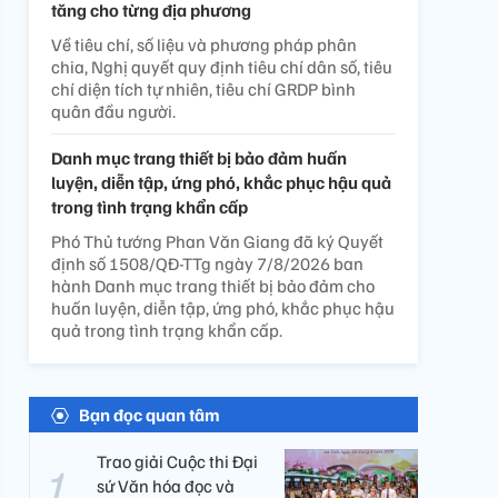
tăng cho từng địa phương
Về tiêu chí, số liệu và phương pháp phân
chia, Nghị quyết quy định tiêu chí dân số, tiêu
chí diện tích tự nhiên, tiêu chí GRDP bình
quân đầu người.
Danh mục trang thiết bị bảo đảm huấn
luyện, diễn tập, ứng phó, khắc phục hậu quả
trong tình trạng khẩn cấp
Phó Thủ tướng Phan Văn Giang đã ký Quyết
định số 1508/QĐ-TTg ngày 7/8/2026 ban
hành Danh mục trang thiết bị bảo đảm cho
huấn luyện, diễn tập, ứng phó, khắc phục hậu
quả trong tình trạng khẩn cấp.
Bạn đọc quan tâm
Trao giải Cuộc thi Đại
sứ Văn hóa đọc và