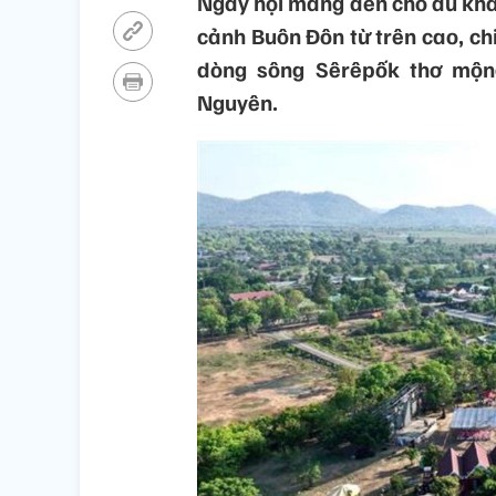
Ngày hội mang đến cho du khá
cảnh Buôn Đôn từ trên cao, c
dòng sông Sêrêpốk thơ mộn
Nguyên.