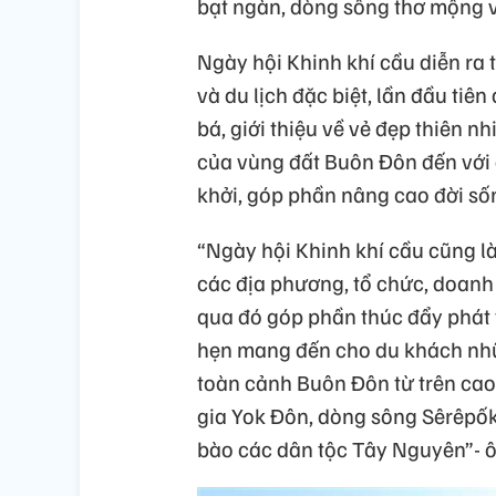
bạt ngàn, dòng sông thơ mộng v
Ngày hội Khinh khí cầu diễn ra t
và du lịch đặc biệt, lần đầu tiê
bá, giới thiệu về vẻ đẹp thiên n
của vùng đất Buôn Đôn đến với d
khởi, góp phần nâng cao đời sốn
“Ngày hội Khinh khí cầu cũng là 
các địa phương, tổ chức, doanh n
qua đó góp phần thúc đẩy phát t
hẹn mang đến cho du khách nhữ
toàn cảnh Buôn Đôn từ trên ca
gia Yok Đôn, dòng sông Sêrêpố
bào các dân tộc Tây Nguyên”-