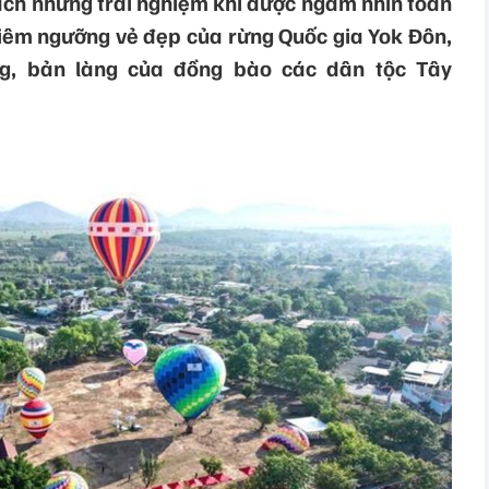
ch những trải nghiệm khi được ngắm nhìn toàn
hiêm ngưỡng vẻ đẹp của rừng Quốc gia Yok Đôn,
g, bản làng của đồng bào các dân tộc Tây