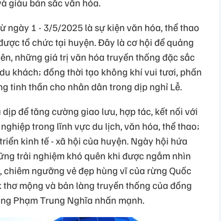
à giàu bản sắc văn hóa.
ừ ngày 1 - 3/5/2025 là sự kiện văn hóa, thể thao
n được tổ chức tại huyện. Đây là cơ hội để quảng
hiên, những giá trị văn hóa truyền thống đặc sắc
u khách; đồng thời tạo không khí vui tươi, phấn
g tinh thần cho nhân dân trong dịp nghỉ Lễ.
dịp để tăng cường giao lưu, hợp tác, kết nối với
ghiệp trong lĩnh vực du lịch, văn hóa, thể thao;
riển kinh tế - xã hội của huyện. Ngày hội hứa
ng trải nghiệm khó quên khi được ngắm nhìn
o, chiêm ngưỡng vẻ đẹp hùng vĩ của rừng Quốc
k thơ mộng và bản làng truyền thống của đồng
 ông Phạm Trung Nghĩa nhấn mạnh.