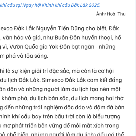
khí cầu tại Ngày hội Khinh khí cầu Đắk Lắk 2025.
Ảnh: Hoài Thu
exco Đắk Lắk Nguyễn Tiến Dũng cho biết, Đắk
, văn hóa vô giá, như Buôn Đôn huyền thoại, hồ
g vĩ, Vườn Quốc gia Yok Đôn bạt ngàn - những
m phá và tỏa sáng.
 là sự kiện giải trí đặc sắc, mà còn là cơ hội
du lịch Đắk Lắk. Simexco Đắk Lắk cam kết đồng
ân dân và những người làm du lịch tạo nên một
 khám phá, du lịch bản sắc, du lịch mang hơi thở
g đến những trải nghiệm độc đáo và đậm đà bản
nh khí cầu bay trên bầu trời còn là biểu tượng
c mơ phát triển bền vững để mỗi mắt xích trong
nhà chế biến, những người làm du lịch) đều có thể