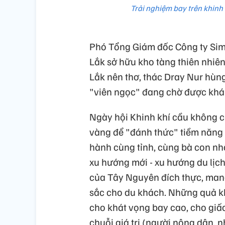
Trải nghiệm bay trên khinh 
Phó Tổng Giám đốc Công ty Sim
Lắk sở hữu kho tàng thiên nhiên
Lắk nên thơ, thác Dray Nur hùn
"viên ngọc" đang chờ được khá
Ngày hội Khinh khí cầu không chỉ
vàng để "đánh thức" tiềm năng 
hành cùng tỉnh, cùng bà con nh
xu hướng mới - xu hướng du lịch
của Tây Nguyên đích thực, man
sắc cho du khách. Những quả khi
cho khát vọng bay cao, cho giấ
chuỗi giá trị (người nông dân, 