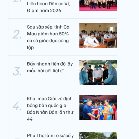
Liên hoan Dân ca Ví,
Giặm năm 2026
Sau sắp xếp, tỉnh Cà
Mau giảm hơn 50%
cơ sở giáo dục công
lập
Đẩy nhanh tiến độ lấy
mẫu hài cốt liệt sĩ
Khai mạc Giải vô địch
bóng bàn quốc gia
Báo Nhân Dân lần thứ
44
Phú Thọ làm rõ sự cố y