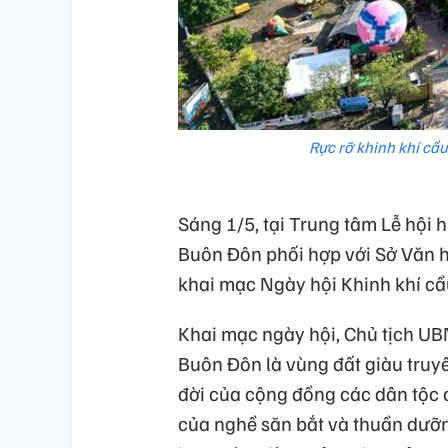
Rực rỡ khinh khí cầu
Sáng 1/5, tại Trung tâm Lễ hội
Buôn Đôn phối hợp với Sở Văn ho
khai mạc Ngày hội Khinh khí cầ
Khai mạc ngày hội, Chủ tịch U
Buôn Đôn là vùng đất giàu truyề
đời của cộng đồng các dân tộc 
của nghề săn bắt và thuần dưỡn