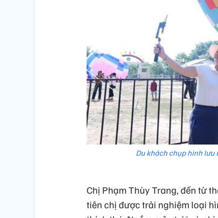
Du khách chụp hình lưu 
Chị Phạm Thùy Trang, đến từ th
tiên chị được trải nghiệm loại h