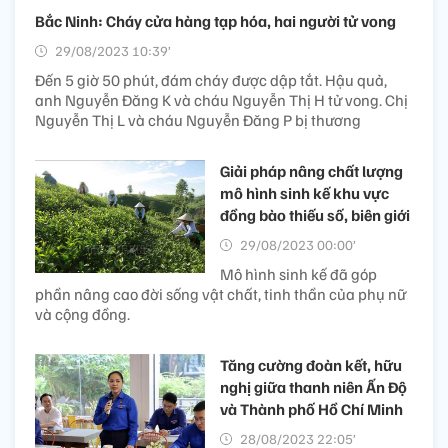
Bắc Ninh: Cháy cửa hàng tạp hóa, hai người tử vong
29/08/2023 10:39’
Đến 5 giờ 50 phút, đám cháy được dập tắt. Hậu quả,
anh Nguyễn Đăng K và cháu Nguyễn Thị H tử vong. Chị
Nguyễn Thị L và cháu Nguyễn Đăng P bị thương
Giải pháp nâng chất lượng
mô hình sinh kế khu vực
đồng bào thiếu số, biên giới
29/08/2023 00:00’
Mô hình sinh kế đã góp
phần nâng cao đời sống vật chất, tinh thần của phụ nữ
và cộng đồng.
Tăng cường đoàn kết, hữu
nghị giữa thanh niên Ấn Độ
và Thành phố Hồ Chí Minh
28/08/2023 22:05’