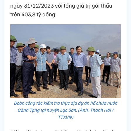
ngày 31/12/2023 với tổng giá trị gói thầu
trên 403,8 tỷ đồng.
Đoàn công tác kiểm tra thực địa dự án hồ chứa nước
Cánh Tạng tại huyện Lạc Sơn. (Ảnh: Thanh Hải /
TTXVN)