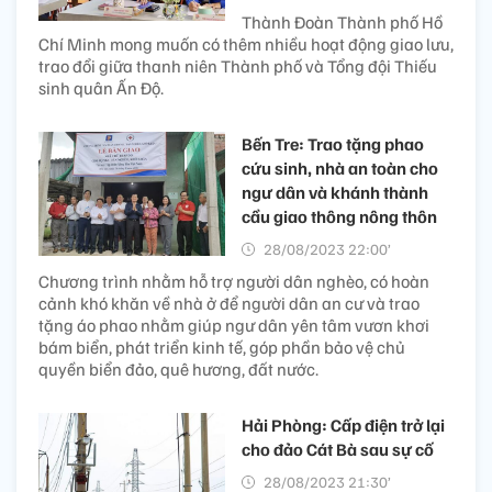
Thành Đoàn Thành phố Hồ
Chí Minh mong muốn có thêm nhiều hoạt động giao lưu,
trao đổi giữa thanh niên Thành phố và Tổng đội Thiếu
sinh quân Ấn Độ.
Bến Tre: Trao tặng phao
cứu sinh, nhà an toàn cho
ngư dân và khánh thành
cầu giao thông nông thôn
28/08/2023 22:00’
Chương trình nhằm hỗ trợ người dân nghèo, có hoàn
cảnh khó khăn về nhà ở để người dân an cư và trao
tặng áo phao nhằm giúp ngư dân yên tâm vươn khơi
bám biển, phát triển kinh tế, góp phần bảo vệ chủ
quyền biển đảo, quê hương, đất nước.
Hải Phòng: Cấp điện trở lại
cho đảo Cát Bà sau sự cố
28/08/2023 21:30’