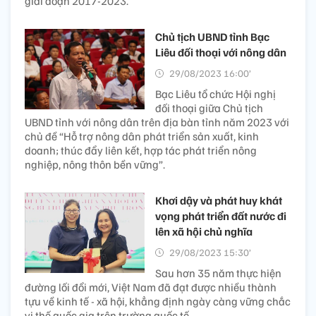
giai đoạn 2017-2023.
Chủ tịch UBND tỉnh Bạc
Liêu đối thoại với nông dân
29/08/2023 16:00’
Bạc Liêu tổ chức Hội nghị
đối thoại giữa Chủ tịch
UBND tỉnh với nông dân trên địa bàn tỉnh năm 2023 với
chủ đề “Hỗ trợ nông dân phát triển sản xuất, kinh
doanh; thúc đẩy liên kết, hợp tác phát triển nông
nghiệp, nông thôn bền vững”.
Khơi dậy và phát huy khát
vọng phát triển đất nước đi
lên xã hội chủ nghĩa
29/08/2023 15:30’
Sau hơn 35 năm thực hiện
đường lối đổi mới, Việt Nam đã đạt được nhiều thành
tựu về kinh tế - xã hội, khẳng định ngày càng vững chắc
vị thế quốc gia trên trường quốc tế.