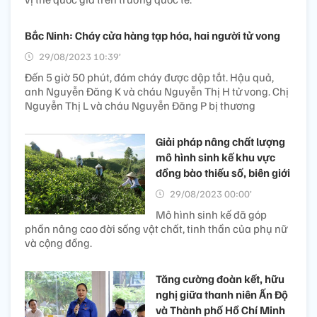
Bắc Ninh: Cháy cửa hàng tạp hóa, hai người tử vong
29/08/2023 10:39’
Đến 5 giờ 50 phút, đám cháy được dập tắt. Hậu quả,
anh Nguyễn Đăng K và cháu Nguyễn Thị H tử vong. Chị
Nguyễn Thị L và cháu Nguyễn Đăng P bị thương
Giải pháp nâng chất lượng
mô hình sinh kế khu vực
đồng bào thiếu số, biên giới
29/08/2023 00:00’
Mô hình sinh kế đã góp
phần nâng cao đời sống vật chất, tinh thần của phụ nữ
và cộng đồng.
Tăng cường đoàn kết, hữu
nghị giữa thanh niên Ấn Độ
và Thành phố Hồ Chí Minh