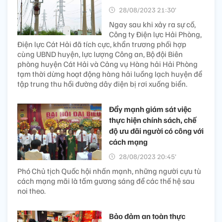
28/08/2023 21:30’
Ngay sau khi xảy ra sự cố,
Công ty Điện lực Hải Phòng,
Điện lực Cát Hải đã tích cực, khẩn trương phối hợp
cùng UBND huyện, lực lượng Công an, Bộ đội Biên
phòng huyện Cát Hải và Cảng vụ Hàng hải Hải Phòng
tạm thời dừng hoạt động hàng hải luồng lạch huyện để
tập trung thu hồi đường dây điện bị rơi xuống biển.
Đẩy mạnh giám sát việc
thực hiện chính sách, chế
độ ưu đãi người có công với
cách mạng
28/08/2023 20:45’
Phó Chủ tịch Quốc hội nhấn mạnh, những người cựu tù
cách mạng mãi là tấm gương sáng để các thế hệ sau
noi theo.
Bảo đảm an toàn thực