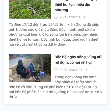
thiệt hại tại nhiều địa
phương
20/12/2022 10:43’
Từ đêm 17/12 đến trưa 19/12, tỉnh Kiên Giang đã chịu
ảnh hưởng của gió mùa Đông Bắc mạnh, một số địa
phương xuất hiện gió to, sóng lớn trên biển, gây nhiều
thiệt hại về tài sản. Ước tính ban đầu, tổng giá trị thiệt
hại về vật chất khoảng 3,8 tỷ đồng.
Bắc Bộ ngày nắng, vùng núi
rét đậm, có nơi rét hại
20/12/2022 06:25’
Trong đợt không khí lạnh
này nhiệt độ thấp nhất ở
Bắc Bộ và Bắc Trung Bộ phổ biến từ 10-13 độ C, vùng
núi Bắc Bộ phổ biến 6-9 độ C, vùng núi cao có nơi dưới 6
độ C;