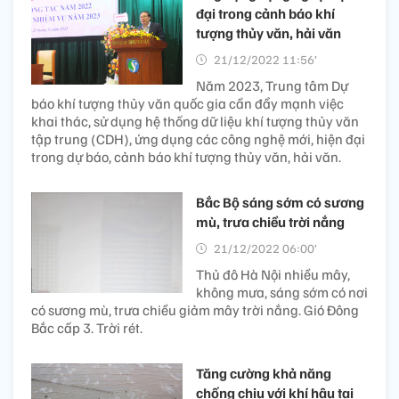
đại trong cảnh báo khí
tượng thủy văn, hải văn
21/12/2022 11:56’
Năm 2023, Trung tâm Dự
báo khí tượng thủy văn quốc gia cần đẩy mạnh việc
khai thác, sử dụng hệ thống dữ liệu khí tượng thủy văn
tập trung (CDH), ứng dụng các công nghệ mới, hiện đại
trong dự báo, cảnh báo khí tượng thủy văn, hải văn.
Bắc Bộ sáng sớm có sương
mù, trưa chiều trời nắng
21/12/2022 06:00’
Thủ đô Hà Nội nhiều mây,
không mưa, sáng sớm có nơi
có sương mù, trưa chiều giảm mây trời nắng. Gió Đông
Bắc cấp 3. Trời rét.
Tăng cường khả năng
chống chịu với khí hậu tại