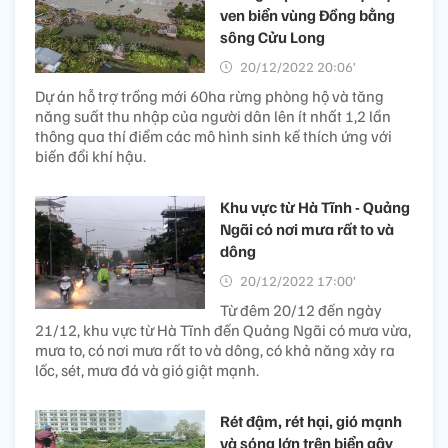
ven biển vùng Đồng bằng
sông Cửu Long
20/12/2022 20:06’
Dự án hỗ trợ trồng mới 60ha rừng phòng hộ và tăng
năng suất thu nhập của người dân lên ít nhất 1,2 lần
thông qua thí điểm các mô hình sinh kế thích ứng với
biến đổi khí hậu.
Khu vực từ Hà Tĩnh - Quảng
Ngãi có nơi mưa rất to và
dông
20/12/2022 17:00’
Từ đêm 20/12 đến ngày
21/12, khu vực từ Hà Tĩnh đến Quảng Ngãi có mưa vừa,
mưa to, có nơi mưa rất to và dông, có khả năng xảy ra
lốc, sét, mưa đá và gió giật mạnh.
Rét đậm, rét hại, gió mạnh
và sóng lớn trên biển gây