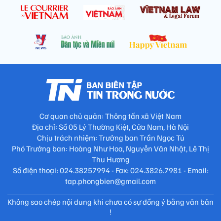
Cơ quan chủ quản: Thông tấn xã Việt Nam
Địa chỉ: Số 05 Lý Thường Kiệt, Cửa Nam, Hà Nội
Chịu trách nhiệm: Trưởng ban Trần Ngọc Tú
Phó Trưởng ban: Hoàng Như Hoa, Nguyễn Văn Nhật, Lê Thị
Thu Hương
Số điện thoại: 024.38257994 - Fax: 024.3826.7981 - Email:
tap.phongbien@gmail.com
Không sao chép nội dung khi chưa có sự đồng ý bằng văn bản
!