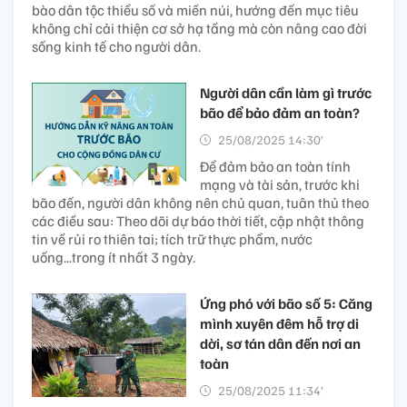
bào dân tộc thiểu số và miền núi, hướng đến mục tiêu
không chỉ cải thiện cơ sở hạ tầng mà còn nâng cao đời
sống kinh tế cho người dân.
Người dân cần làm gì trước
bão để bảo đảm an toàn?
25/08/2025 14:30’
Để đảm bảo an toàn tính
mạng và tài sản, trước khi
bão đến, người dân không nên chủ quan, tuân thủ theo
các điều sau: Theo dõi dự báo thời tiết, cập nhật thông
tin về rủi ro thiên tai; tích trữ thực phẩm, nước
uống...trong ít nhất 3 ngày.
Ứng phó với bão số 5: Căng
mình xuyên đêm hỗ trợ di
dời, sơ tán dân đến nơi an
toàn
25/08/2025 11:34’