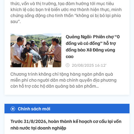
thức, vốn và thị trường, tọa đàm hướng tới mục tiêu
khích lệ các bạn trẻ biến ước mơ thành hiện thực, minh
chứng sống động cho tinh thần “không ai bị bỏ lại phía
sau”.
Quảng Ngãi: Phiên chợ “0
đồng và có đồng” hỗ trợ
đồng bào Xê Đăng vùng
cao
20/08/2025 16:12’
Chương trình không chỉ tặng hàng ngàn phần quà
miễn phí cho người dân mà chính quyền địa phương
còn hỗ trợ các hộ dân quảng bá sản phẩm...
Chính sách mới
Trước 31/8/2026, hoàn thành kế hoạch cơ cấu lại vốn
nhà nước tại doanh nghiệp