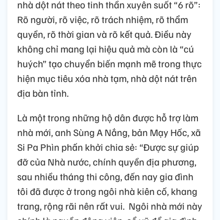
nhà dột nát theo tinh thần xuyên suốt “6 rõ”:
Rõ người, rõ việc, rõ trách nhiệm, rõ thẩm
quyền, rõ thời gian và rõ kết quả. Điều này
không chỉ mang lại hiệu quả mà còn là “cú
huých” tạo chuyển biến mạnh mẽ trong thực
hiện mục tiêu xóa nhà tạm, nhà dột nát trên
địa bàn tỉnh.
Là một trong những hộ dân được hỗ trợ làm
nhà mới, anh Sùng A Nắng, bản Mạy Hốc, xã
Si Pa Phìn phấn khởi chia sẻ: “Được sự giúp
đỡ của Nhà nước, chính quyền địa phương,
sau nhiều tháng thi công, đến nay gia đình
tôi đã được ở trong ngôi nhà kiên cố, khang
trang, rộng rãi nên rất vui.
Ngôi nhà mới này