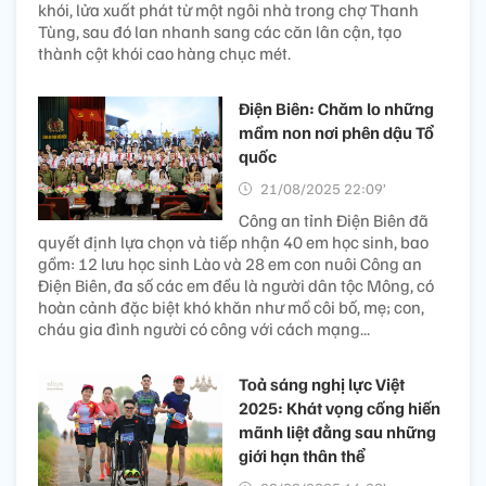
khói, lửa xuất phát từ một ngôi nhà trong chợ Thanh
Tùng, sau đó lan nhanh sang các căn lân cận, tạo
thành cột khói cao hàng chục mét.
Điện Biên: Chăm lo những
mầm non nơi phên dậu Tổ
quốc
21/08/2025 22:09’
Công an tỉnh Điện Biên đã
quyết định lựa chọn và tiếp nhận 40 em học sinh, bao
gồm: 12 lưu học sinh Lào và 28 em con nuôi Công an
Điện Biên, đa số các em đều là người dân tộc Mông, có
hoàn cảnh đặc biệt khó khăn như mồ côi bố, mẹ; con,
cháu gia đình người có công với cách mạng...
Toả sáng nghị lực Việt
2025: Khát vọng cống hiến
mãnh liệt đằng sau những
giới hạn thân thể