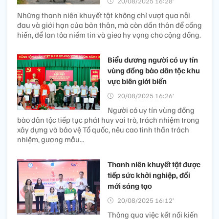
20/08/2025 16:28’
Những thanh niên khuyết tật không chỉ vượt qua nỗi
đau và giới hạn của bản thân, mà còn dấn thân để cống
hiến, để lan tỏa niềm tin và gieo hy vọng cho cộng đồng.
Biểu dương người có uy tín
vùng đồng bào dân tộc khu
vực biên giới biển
20/08/2025 16:26’
Người có uy tín vùng đồng
bào dân tộc tiếp tục phát huy vai trò, trách nhiệm trong
xây dựng và bảo vệ Tổ quốc, nêu cao tinh thần trách
nhiệm, gương mẫu...
Thanh niên khuyết tật được
tiếp sức khởi nghiệp, đổi
mới sáng tạo
20/08/2025 16:12’
Thông qua việc kết nối kiến