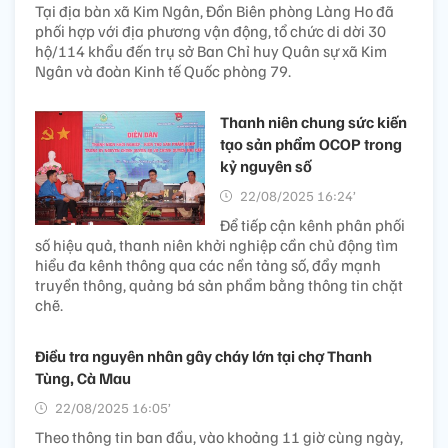
Tại địa bàn xã Kim Ngân, Đồn Biên phòng Làng Ho đã
phối hợp với địa phương vận động, tổ chức di dời 30
hộ/114 khẩu đến trụ sở Ban Chỉ huy Quân sự xã Kim
Ngân và đoàn Kinh tế Quốc phòng 79.
Thanh niên chung sức kiến
tạo sản phẩm OCOP trong
kỷ nguyên số
22/08/2025 16:24’
Để tiếp cận kênh phân phối
số hiệu quả, thanh niên khởi nghiệp cần chủ động tìm
hiểu đa kênh thông qua các nền tảng số, đẩy mạnh
truyền thông, quảng bá sản phẩm bằng thông tin chặt
chẽ.
Điều tra nguyên nhân gây cháy lớn tại chợ Thanh
Tùng, Cà Mau
22/08/2025 16:05’
Theo thông tin ban đầu, vào khoảng 11 giờ cùng ngày,