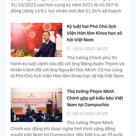
31/10/2022 cao hơn cùng kỳ năm 2021 là 40.387 tỷ
đồng (tăng 16%); tuy nhiên mới đạt 51,34% kế hoạch.
Kỷ luật hai Phó Chủ tịch
Viện Hàn lâm Khoa học xã
hội Việt Nam
10/11/2022 18:33’
Thủ tướng Chính phủ thi
hành kỷ luật cảnh cáo đối với ông Đặng Xuân Thanh và
khiển trách đối với ông Nguyễn Đức Minh. Cả hai cùng
là Phó Chủ tịch Viện Hàn lâm Khoa học xã hội Việt Nam.
Thủ tướng Phạm Minh
Chính gặp gỡ kiều bào Việt
Nam tại Campuchia
09/11/2022 19:25’
Thủ tướng Phạm Minh
Chính xúc động khi được nghe tình hình cộng đồng
người Việt Nam tại Campuchia, đặc biệt tuy xa Tổ quốc