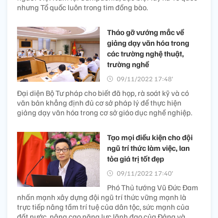
nhưng Tổ quốc luôn trong tim đồng bào.
Tháo gỡ vướng mắc về
giảng dạy văn hóa trong
các trường nghệ thuật,
trường nghề
09/11/2022 17:48’
Đại diện Bộ Tư pháp cho biết đã họp, rà soát kỹ và có
văn bản khẳng định đủ cơ sở pháp lý để thực hiện
giảng dạy văn hóa trong cơ sở giáo dục nghề nghiệp.
Tạo mọi điều kiện cho đội
ngũ trí thức làm việc, lan
tỏa giá trị tốt đẹp
09/11/2022 17:40’
Phó Thủ tướng Vũ Đức Đam
nhấn mạnh xây dựng đội ngũ trí thức vững mạnh là
trực tiếp nâng tầm trí tuệ của dân tộc, sức mạnh của
đất nước, nâng cao năng lực lãnh đạo của Ðảng và