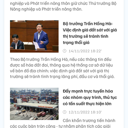
nghiệp và Phát triển nông thôn giữ chức Thứ trưởng Bộ
Nông nghiệp và Phát triển nông thôn.
Bộ trưởng Trần Hồng Hà:
Việc định giá đất sát với giá
thị trường sẽ tránh tình
trạng thổi giá
14/11/2022 18:22’
Theo Bộ trưởng Trần Hồng Hà, nếu các thông tin đều
được số hóa đất đai, thông qua hệ thống cơ sở dữ liệu
về bản đồ địa chính; việc định giá đất sát với giá thị
trường sẽ tránh tình trạng lãng phí, đầu cơ và thổi giá.
Đẩy mạnh trực tuyến hóa
các nhóm quy trình, thủ tục
có tần suất thực hiện lớn
12/11/2022 18:10’
Cần khẩn trương tiến hành
các cuộc bàn tròn công - tư nhằm phân tích các giải