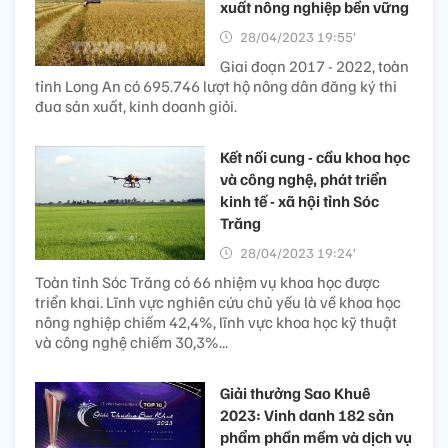
xuất nông nghiệp bền vững
28/04/2023 19:55’
Giai đoạn 2017 - 2022, toàn
tỉnh Long An có 695.746 lượt hộ nông dân đăng ký thi
đua sản xuất, kinh doanh giỏi.
Kết nối cung - cầu khoa học
và công nghệ, phát triển
kinh tế - xã hội tỉnh Sóc
Trăng
28/04/2023 19:24’
Toàn tỉnh Sóc Trăng có 66 nhiệm vụ khoa học được
triển khai. Lĩnh vực nghiên cứu chủ yếu là về khoa học
nông nghiệp chiếm 42,4%, lĩnh vực khoa học kỹ thuật
và công nghệ chiếm 30,3%...
Giải thưởng Sao Khuê
2023: Vinh danh 182 sản
phẩm phần mềm và dịch vụ