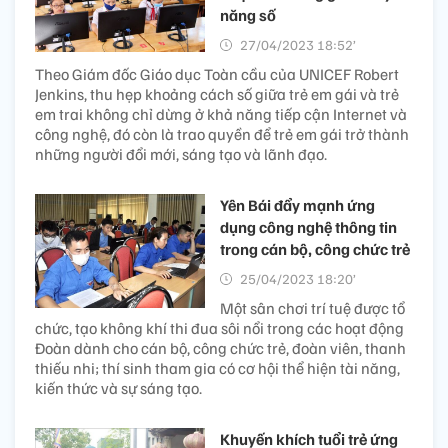
năng số
27/04/2023 18:52’
Theo Giám đốc Giáo dục Toàn cầu của UNICEF Robert
Jenkins, thu hẹp khoảng cách số giữa trẻ em gái và trẻ
em trai không chỉ dừng ở khả năng tiếp cận Internet và
công nghệ, đó còn là trao quyền để trẻ em gái trở thành
những người đổi mới, sáng tạo và lãnh đạo.
Yên Bái đẩy mạnh ứng
dụng công nghệ thông tin
trong cán bộ, công chức trẻ
25/04/2023 18:20’
Một sân chơi trí tuệ được tổ
chức, tạo không khí thi đua sôi nổi trong các hoạt động
Đoàn dành cho cán bộ, công chức trẻ, đoàn viên, thanh
thiếu nhi; thí sinh tham gia có cơ hội thể hiện tài năng,
kiến thức và sự sáng tạo.
Khuyến khích tuổi trẻ ứng