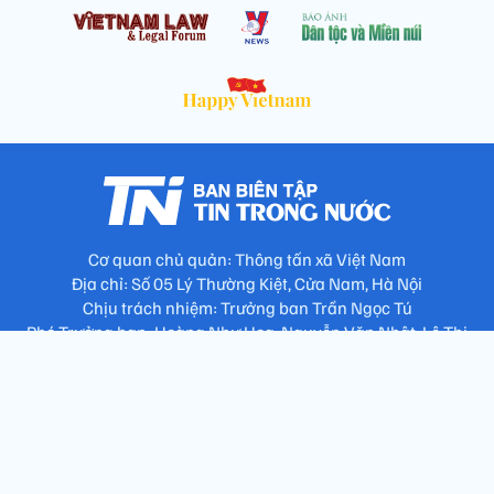
Cơ quan chủ quản: Thông tấn xã Việt Nam
Địa chỉ: Số 05 Lý Thường Kiệt, Cửa Nam, Hà Nội
Chịu trách nhiệm: Trưởng ban Trần Ngọc Tú
Phó Trưởng ban: Hoàng Như Hoa, Nguyễn Văn Nhật, Lê Thị
Thu Hương
Số điện thoại: 024.38257994 - Fax: 024.3826.7981 - Email:
tap.phongbien@gmail.com
Không sao chép nội dung khi chưa có sự đồng ý bằng văn bản
!