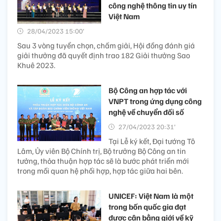
công nghệ thông tin uy tín
Việt Nam
28/04/2023 15:00’
Sau 3 vòng tuyển chọn, chấm giải, Hội đồng đánh giá
giải thưởng đã quyết định trao 182 Giải thưởng Sao
Khuê 2023.
Bộ Công an hợp tác với
VNPT trong ứng dụng công
nghệ về chuyển đối số
27/04/2023 20:31’
Tại Lễ ký kết, Đại tướng Tô
Lâm, Ủy viên Bộ Chính trị, Bộ trưởng Bộ Công an tin
tưởng, thỏa thuận hợp tác sẽ là bước phát triển mới
trong mối quan hệ phối hợp, hợp tác giữa hai bên.
UNICEF: Việt Nam là một
trong bốn quốc gia đạt
được cân bằng giới về kỹ