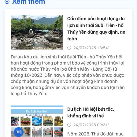
Xem thêm
Cần đảm bảo hoạt động du
lịch sinh thái Suối Tiên - hồ
Thủy Yên đúng quy định, an
toàn
24/07/2025 18:54’
Dự án Khu du lịch sinh thái Suối Tiên - hồ Thủy Yên hết
hạn hoạt động trong phạm vi bảo vệ công trình thủy lợi
hồ chứa nước Thủy Yên (xã Chân Mây - Lăng Cô) từ
tháng 10/2023. Đến nay, việc cấp phép vẫn chưa được
chấp thuận nhưng dự án vẫn hoạt động kinh doanh
công khai, bao gồm việc vận chuyển khách qua lại trên
lòng hồ Thủy Yên.
Du lịch Hà Nội bứt tốc,
khẳng định vị thế
24/07/2025 09:31’
Năm 2025, Thủ đô đặt mục