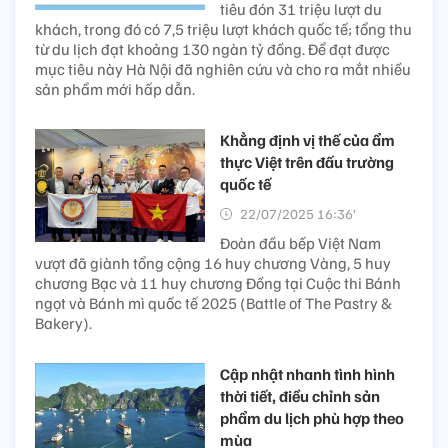
tiêu đón 31 triệu lượt du
khách, trong đó có 7,5 triệu lượt khách quốc tế; tổng thu
từ du lịch đạt khoảng 130 ngàn tỷ đồng. Để đạt được
mục tiêu này Hà Nội đã nghiên cứu và cho ra mắt nhiều
sản phẩm mới hấp dẫn.
Khẳng định vị thế của ẩm
thực Việt trên đấu trường
quốc tế
22/07/2025 16:36’
Đoàn đầu bếp Việt Nam
vượt đã giành tổng cộng 16 huy chương Vàng, 5 huy
chương Bạc và 11 huy chương Đồng tại Cuộc thi Bánh
ngọt và Bánh mì quốc tế 2025 (Battle of The Pastry &
Bakery).
Cập nhật nhanh tình hình
thời tiết, điều chỉnh sản
phẩm du lịch phù hợp theo
mùa