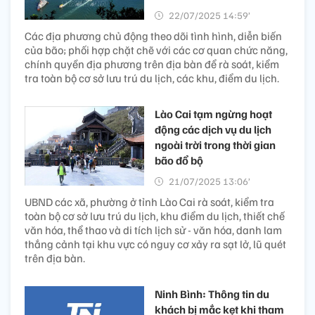
22/07/2025 14:59’
Các địa phương chủ động theo dõi tình hình, diễn biến
của bão; phối hợp chặt chẽ với các cơ quan chức năng,
chính quyền địa phương trên địa bàn để rà soát, kiểm
tra toàn bộ cơ sở lưu trú du lịch, các khu, điểm du lịch.
Lào Cai tạm ngừng hoạt
động các dịch vụ du lịch
ngoài trời trong thời gian
bão đổ bộ
21/07/2025 13:06’
UBND các xã, phường ở tỉnh Lào Cai rà soát, kiểm tra
toàn bộ cơ sở lưu trú du lịch, khu điểm du lịch, thiết chế
văn hóa, thể thao và di tích lịch sử - văn hóa, danh lam
thắng cảnh tại khu vực có nguy cơ xảy ra sạt lở, lũ quét
trên địa bàn.
Ninh Bình: Thông tin du
khách bị mắc kẹt khi tham