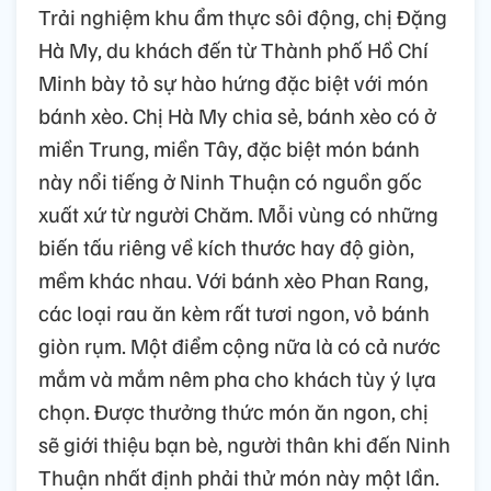
Trải nghiệm khu ẩm thực sôi động, chị Đặng
Hà My, du khách đến từ Thành phố Hồ Chí
Minh bày tỏ sự hào hứng đặc biệt với món
bánh xèo. Chị Hà My chia sẻ, bánh xèo có ở
miền Trung, miền Tây, đặc biệt món bánh
này nổi tiếng ở Ninh Thuận có nguồn gốc
xuất xứ từ người Chăm. Mỗi vùng có những
biến tấu riêng về kích thước hay độ giòn,
mềm khác nhau. Với bánh xèo Phan Rang,
các loại rau ăn kèm rất tươi ngon, vỏ bánh
giòn rụm. Một điểm cộng nữa là có cả nước
mắm và mắm nêm pha cho khách tùy ý lựa
chọn. Được thưởng thức món ăn ngon, chị
sẽ giới thiệu bạn bè, người thân khi đến Ninh
Thuận nhất định phải thử món này một lần.