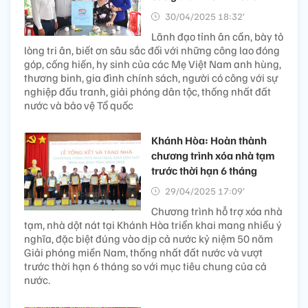
30/04/2025 18:32’
Lãnh đạo tỉnh ân cần, bày tỏ
lòng tri ân, biết ơn sâu sắc đối với những công lao đóng
góp, cống hiến, hy sinh của các Mẹ Việt Nam anh hùng,
thương binh, gia đình chính sách, người có công với sự
nghiệp đấu tranh, giải phóng dân tộc, thống nhất đất
nước và bảo vệ Tổ quốc
Khánh Hòa: Hoàn thành
chương trình xóa nhà tạm
trước thời hạn 6 tháng
29/04/2025 17:09’
Chương trình hỗ trợ xóa nhà
tạm, nhà dột nát tại Khánh Hòa triển khai mang nhiều ý
nghĩa, đặc biệt đúng vào dịp cả nước kỷ niệm 50 năm
Giải phóng miền Nam, thống nhất đất nước và vượt
trước thời hạn 6 tháng so với mục tiêu chung của cả
nước.