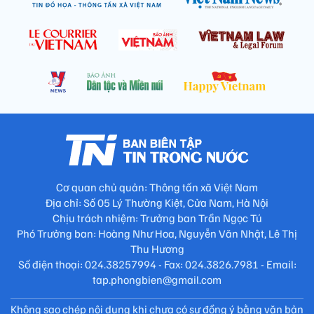
Cơ quan chủ quản: Thông tấn xã Việt Nam
Địa chỉ: Số 05 Lý Thường Kiệt, Cửa Nam, Hà Nội
Chịu trách nhiệm: Trưởng ban Trần Ngọc Tú
Phó Trưởng ban: Hoàng Như Hoa, Nguyễn Văn Nhật, Lê Thị
Thu Hương
Số điện thoại: 024.38257994 - Fax: 024.3826.7981 - Email:
tap.phongbien@gmail.com
Không sao chép nội dung khi chưa có sự đồng ý bằng văn bản