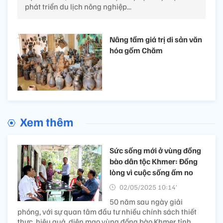
phát triển du lịch nông nghiệp...
Nâng tầm giá trị di sản văn
hóa gốm Chăm
Xem thêm
Sức sống mới ở vùng đồng
bào dân tộc Khmer: Đồng
lòng vì cuộc sống ấm no
02/05/2025 10:14’
50 năm sau ngày giải
phóng, với sự quan tâm đầu tư nhiều chính sách thiết
thực, hiệu quả, diện mạo vùng đồng bào Khmer tỉnh