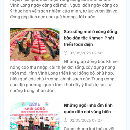
Vĩnh Long ngày càng đổi mới. Người dân ngày càng có
ý thức hơn về trách nhiệm của mình, tự lực vươn lên và
đóng góp tích cực cho quê hương, đất nước.
Sức sống mới ở vùng đồng
bào dân tộc Khmer: Phát
triển toàn diện
02/05/2025 09:58’
Nhằm giúp đồng bào Khmer
nâng cao thu nhập, cải thiện đời sống, xây dựng nông
thôn mới, tỉnh Vĩnh Long triển khai đồng bộ, phù hợp,
hiệu quả các chủ trương, chính sách của Trung ương,
của địa phương; quan tâm khơi dậy ý thức tự lực, tự
cường trong nhân dân.
Những ngôi nhà ấm tình
quân dân nơi vùng biên
02/05/2025 09:27’
Cùng chung khí thế quyết