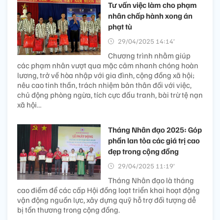
Tư vấn việc làm cho phạm
nhân chấp hành xong án
phạt tù
29/04/2025 14:14’
Chương trình nhằm giúp
các phạm nhân vượt qua mặc cảm nhanh chóng hoàn
lương, trở về hòa nhập với gia đình, cộng đồng xã hội;
nêu cao tinh thần, trách nhiệm bản thân đối với việc,
chủ động phòng ngừa, tích cực đấu tranh, bài trừ tệ nạn
xã hội…
Tháng Nhân đạo 2025: Góp
phần lan tỏa các giá trị cao
đẹp trong cộng đồng
29/04/2025 11:19’
Tháng Nhân đạo là tháng
cao điểm để các cấp Hội đồng loạt triển khai hoạt động
vận động nguồn lực, xây dựng quỹ hỗ trợ đối tượng dễ
bị tổn thương trong cộng đồng.