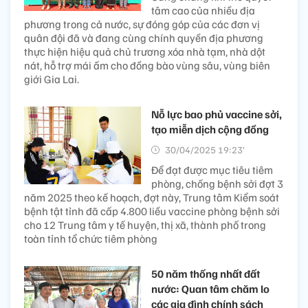
tâm cao của nhiều địa
phương trong cả nước, sự đóng góp của các đơn vị
quân đội đã và đang cùng chính quyền địa phương
thực hiện hiệu quả chủ trương xóa nhà tạm, nhà dột
nát, hỗ trợ mái ấm cho đồng bào vùng sâu, vùng biên
giới Gia Lai.
Nỗ lực bao phủ vaccine sởi,
tạo miễn dịch cộng đồng
30/04/2025 19:23’
Để đạt được mục tiêu tiêm
phòng, chống bệnh sởi đợt 3
năm 2025 theo kế hoạch, đợt này, Trung tâm Kiểm soát
bệnh tật tỉnh đã cấp 4.800 liều vaccine phòng bệnh sởi
cho 12 Trung tâm y tế huyện, thị xã, thành phố trong
toàn tỉnh tổ chức tiêm phòng
50 năm thống nhất đất
nước: Quan tâm chăm lo
các gia đình chính sách