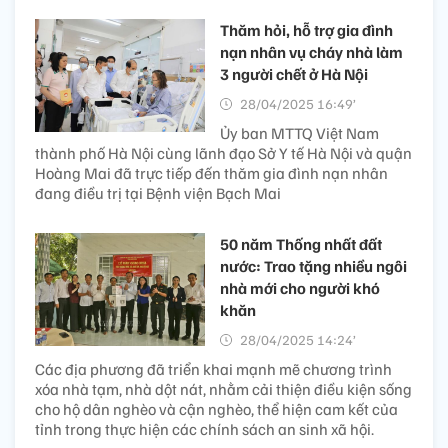
Thăm hỏi, hỗ trợ gia đình
nạn nhân vụ cháy nhà làm
3 người chết ở Hà Nội
28/04/2025 16:49’
Ủy ban MTTQ Việt Nam
thành phố Hà Nội cùng lãnh đạo Sở Y tế Hà Nội và quận
Hoàng Mai đã trực tiếp đến thăm gia đình nạn nhân
đang điều trị tại Bệnh viện Bạch Mai
50 năm Thống nhất đất
nước: Trao tặng nhiều ngôi
nhà mới cho người khó
khăn
28/04/2025 14:24’
Các địa phương đã triển khai mạnh mẽ chương trình
xóa nhà tạm, nhà dột nát, nhằm cải thiện điều kiện sống
cho hộ dân nghèo và cận nghèo, thể hiện cam kết của
tỉnh trong thực hiện các chính sách an sinh xã hội.