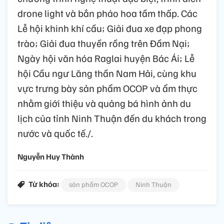
drone light và bắn pháo hoa tầm thấp. Các
Lễ hội khinh khí cầu; Giải đua xe đạp phong
trào; Giải đua thuyền rồng trên Đầm Nại;
Ngày hội văn hóa Raglai huyện Bác Ái; Lễ
hội Cầu ngư Lăng thần Nam Hải, cùng khu
vực trưng bày sản phẩm OCOP và ẩm thực
nhằm giới thiệu và quảng bá hình ảnh du
lịch của tỉnh Ninh Thuận đến du khách trong
nước và quốc tế./.
Nguyễn Huy Thành
Từ khóa:
sản phẩm OCOP
Ninh Thuận