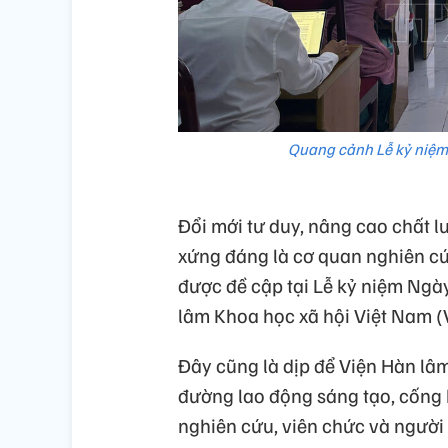
Quang cảnh Lễ kỷ niệm
Đổi mới tư duy, nâng cao chất l
xứng đáng là cơ quan nghiên c
được đề cập tại Lễ kỷ niệm Ng
lâm Khoa học xã hội Việt Nam (V
Đây cũng là dịp để Viện Hàn lâ
đường lao động sáng tạo, cống 
nghiên cứu, viên chức và người