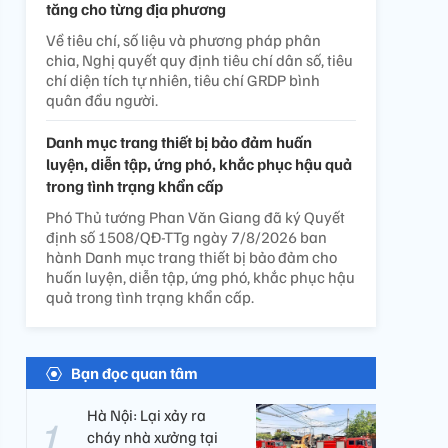
tăng cho từng địa phương
Về tiêu chí, số liệu và phương pháp phân
chia, Nghị quyết quy định tiêu chí dân số, tiêu
chí diện tích tự nhiên, tiêu chí GRDP bình
quân đầu người.
Danh mục trang thiết bị bảo đảm huấn
luyện, diễn tập, ứng phó, khắc phục hậu quả
trong tình trạng khẩn cấp
Phó Thủ tướng Phan Văn Giang đã ký Quyết
định số 1508/QĐ-TTg ngày 7/8/2026 ban
hành Danh mục trang thiết bị bảo đảm cho
huấn luyện, diễn tập, ứng phó, khắc phục hậu
quả trong tình trạng khẩn cấp.
Bạn đọc quan tâm
Hà Nội: Lại xảy ra
cháy nhà xưởng tại