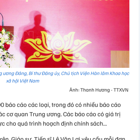
ung ương Đảng, Bí thư Đảng ủy, Chủ tịch Viện Hàn lâm Khoa học
xã hội Việt Nam
Ảnh: Thanh Hương - TTXVN
0 báo cáo các loại, trong đó có nhiều báo cáo
các cơ quan Trung ương. Các báo cáo có giá trị
c cho quá trình hoạch định chính sách...
rên, Giáo sư, Tiến sĩ Lê Văn Lợi yêu cầu mỗi đơn