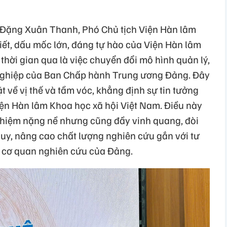
sĩ Đặng Xuân Thanh, Phó Chủ tịch Viện Hàn lâm
iết, dấu mốc lớn, đáng tự hào của Viện Hàn lâm
thời gian qua là việc chuyển đổi mô hình quản lý,
 nghiệp của Ban Chấp hành Trung ương Đảng. Đây
t về vị thế và tầm vóc, khẳng định sự tin tưởng
ện Hàn lâm Khoa học xã hội Việt Nam. Điều này
 nhiệm nặng nề nhưng cũng đầy vinh quang, đòi
duy, nâng cao chất lượng nghiên cứu gắn với tư
à cơ quan nghiên cứu của Đảng.