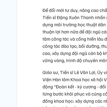
Để đổi mới tư duy, nâng cao chấ
Tiến sĩ Đặng Xuân Thanh nhấn mạ
dựng môi trường học thuật dân 
thuận lợi hơn nữa để đội ngũ c
tâm công tác và cống hiến lâu dà
công tác đào tạo, bồi dưỡng, th
cao, xây dựng đội ngũ cán bộ kh
vững vàng, trình độ chuyên môn 
Giáo sư, Tiến sĩ Lê Văn Lợi, Ủy 
Viện Hàn lâm Khoa học xã hội V
động “Đoàn kết - kỷ cương - đổi
từng bước khôi phục và củng cố
đồng khoa học; xây dựng các nh