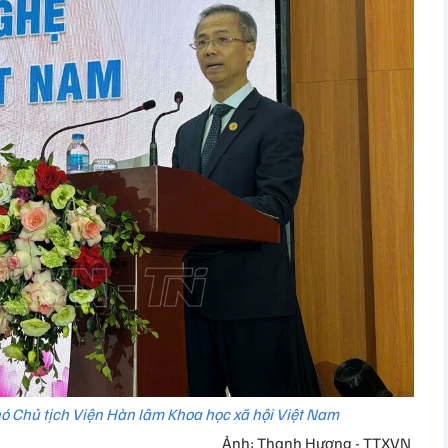
ó Chủ tịch Viện Hàn lâm Khoa học xã hội Việt Nam
Ảnh: Thanh Hương - TTXVN