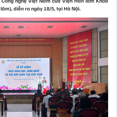
à Công nghệ Việt Nam của Viện Hàn lâm Khoa
lâm), diễn ra ngày 18/5, tại Hà Nội.