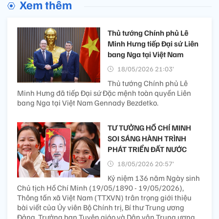
Xem thêm
Thủ tướng Chính phủ Lê
Minh Hưng tiếp Đại sứ Liên
bang Nga tại Việt Nam
18/05/2026 21:03’
Thủ tướng Chính phủ Lê
Minh Hưng đã tiếp Đại sứ Đặc mệnh toàn quyền Liên
bang Nga tại Việt Nam Gennady Bezdetko.
TƯ TƯỞNG HỒ CHÍ MINH
SOI SÁNG HÀNH TRÌNH
PHÁT TRIỂN ĐẤT NƯỚC
18/05/2026 20:57’
Kỷ niệm 136 năm Ngày sinh
Chủ tịch Hồ Chí Minh (19/05/1890 - 19/05/2026),
Thông tấn xã Việt Nam (TTXVN) trân trọng giới thiệu
bài viết của Ủy viên Bộ Chính trị, Bí thư Trung ương
Đảng, Trưởng ban Tuyên giáo và Dân vận Trung ương