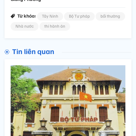
Từ khóa:
Tây Ninh
Bộ Tư pháp
bồi thường
Nhà nước
thi hành án
Tin liên quan