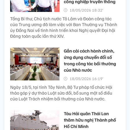
công nghiệp truyền thống
18/05/2026 18:32’
Tổng Bí thư, Chủ tịch nước Tô Lâm và Đoàn công tác
của Trung ương đã làm việc với Ban Thường vụ Thành
ủy Đồng Nai về tình hình triển khai Nghị quyết Đại hội
Đảng toàn quốc lần thứ XIV.
Gắn cải cách hành chính,
ứng dụng chuyển đổi số
trong công tác bồi thường
của Nhà nước
18/05/2026 16:19’
Ngày 18/5, tại tỉnh Tây Ninh, Bộ Tư pháp tổ chức Hội
thảo góp ý dự thảo Luật sửa đổi, bổ sung một số điều
của Luật Trách nhiệm bồi thường của Nhà nước.
Tàu Hải quân Thái Lan
thăm hữu nghị Thành phố
Hồ Chí Minh