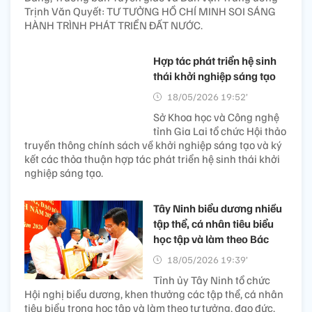
Trịnh Văn Quyết: TƯ TƯỞNG HỒ CHÍ MINH SOI SÁNG
HÀNH TRÌNH PHÁT TRIỂN ĐẤT NƯỚC.
Hợp tác phát triển hệ sinh
thái khởi nghiệp sáng tạo
18/05/2026 19:52’
Sở Khoa học và Công nghệ
tỉnh Gia Lai tổ chức Hội thảo
truyền thông chính sách về khởi nghiệp sáng tạo và ký
kết các thỏa thuận hợp tác phát triển hệ sinh thái khởi
nghiệp sáng tạo.
Tây Ninh biểu dương nhiều
tập thể, cá nhân tiêu biểu
học tập và làm theo Bác
18/05/2026 19:39’
Tỉnh ủy Tây Ninh tổ chức
Hội nghị biểu dương, khen thưởng các tập thể, cá nhân
tiêu biểu trong học tập và làm theo tư tưởng, đạo đức,