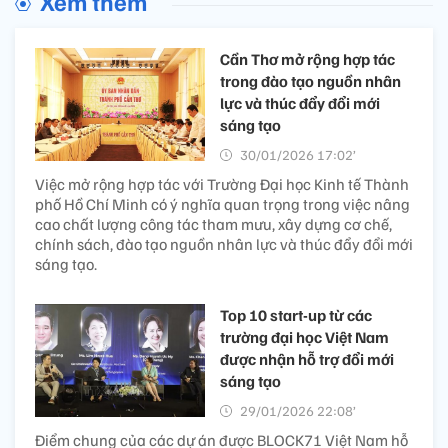
Xem thêm
Cần Thơ mở rộng hợp tác
trong đào tạo nguồn nhân
lực và thúc đẩy đổi mới
sáng tạo ​
30/01/2026 17:02’
Việc mở rộng hợp tác với Trường Đại học Kinh tế Thành
phố Hồ Chí Minh có ý nghĩa quan trọng trong việc nâng
cao chất lượng công tác tham mưu, xây dựng cơ chế,
chính sách, đào tạo nguồn nhân lực và thúc đẩy đổi mới
sáng tạo.
Top 10 start-up từ các
trường đại học Việt Nam
được nhận hỗ trợ đổi mới
sáng tạo
29/01/2026 22:08’
Điểm chung của các dự án được BLOCK71 Việt Nam hỗ