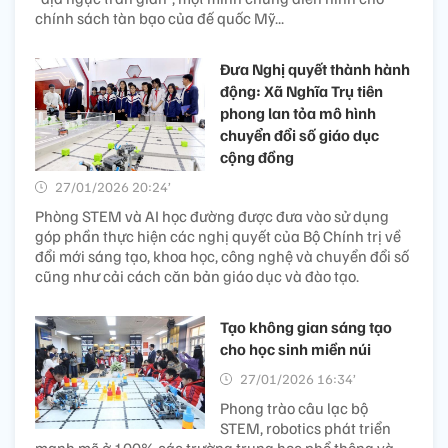
chính sách tàn bạo của đế quốc Mỹ...
Đưa Nghị quyết thành hành
động: Xã Nghĩa Trụ tiên
phong lan tỏa mô hình
chuyển đổi số giáo dục
cộng đồng
27/01/2026 20:24’
Phòng STEM và AI học đường được đưa vào sử dụng
góp phần thực hiện các nghị quyết của Bộ Chính trị về
đổi mới sáng tạo, khoa học, công nghệ và chuyển đổi số
cũng như cải cách căn bản giáo dục và đào tạo.
Tạo không gian sáng tạo
cho học sinh miền núi
27/01/2026 16:34’
Phong trào câu lạc bộ
STEM, robotics phát triển
mạnh mẽ ở 100% các trường trung học phổ thông và