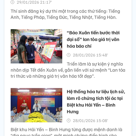
29/01/2026 21:17’
Thí sinh đăng ký dự thi một trong các thứ tiếng: Tiếng
Anh, Tiếng Pháp, Tiếng Đức, Tiếng Nhật, Tiếng Hàn.
“Báo Xuân tiến bước thời
đại số” lan tỏa giá trị văn
hóa báo chí
28/01/2026 15:48’
Triển lãm là sự kiện ý nghĩa
nhân dịp Tết đến Xuân về, gắn liền với sứ mệnh “Lan tỏa
tri thức và những giá trị văn hóa tốt đẹp”.
Hệ thống hóa tư liệu lịch sử,
làm rõ chứng tích tội ác tại
Biệt khu Hải Yến – Bình
Hưng
28/01/2026 15:08’
Biệt khu Hải Yến – Bình Hưng từng được mệnh danh là
“địa ngục trần gian”, một minh chứng điển hình cho