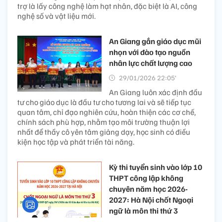
trợ là lấy công nghệ làm hạt nhân, đặc biệt là AI, công
nghệ số và vật liệu mới.
An Giang gắn giáo dục mũi
nhọn với đào tạo nguồn
nhân lực chất lượng cao
29/01/2026 22:05’
An Giang luôn xác định đầu
tư cho giáo dục là đầu tư cho tương lai và sẽ tiếp tục
quan tâm, chỉ đạo nghiên cứu, hoàn thiện các cơ chế,
chính sách phù hợp, nhằm tạo môi trường thuận lợi
nhất để thầy cô yên tâm giảng dạy, học sinh có điều
kiện học tập và phát triển tài năng.
Kỳ thi tuyển sinh vào lớp 10
THPT công lập không
chuyên năm học 2026-
2027: Hà Nội chốt Ngoại
ngữ là môn thi thứ 3