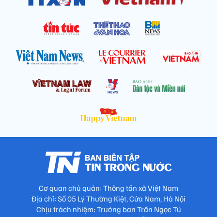
Cơ quan chủ quản: Thông tấn xã Việt Nam
Địa chỉ: Số 05 Lý Thường Kiệt, Cửa Nam, Hà Nội
Chịu trách nhiệm: Trưởng ban Trần Ngọc Tú