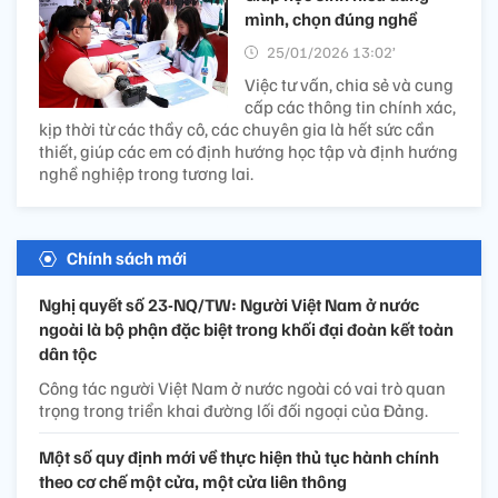
mình, chọn đúng nghề
25/01/2026 13:02’
Việc tư vấn, chia sẻ và cung
cấp các thông tin chính xác,
kịp thời từ các thầy cô, các chuyên gia là hết sức cần
thiết, giúp các em có định hướng học tập và định hướng
nghề nghiệp trong tương lai.
Chính sách mới
Nghị quyết số 23-NQ/TW: Người Việt Nam ở nước
ngoài là bộ phận đặc biệt trong khối đại đoàn kết toàn
dân tộc
Công tác người Việt Nam ở nước ngoài có vai trò quan
trọng trong triển khai đường lối đối ngoại của Đảng.
Một số quy định mới về thực hiện thủ tục hành chính
theo cơ chế một cửa, một cửa liên thông