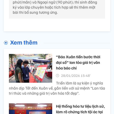
phút/môn) và Ngoại ngữ (90 phút); thí sinh đăng
ký vào lớp chuyên hoặc tích hợp sẽ thi thêm một
bài thi bổ sung tương ứng.
Xem thêm
“Báo Xuân tiến bước thời
đại số” lan tỏa giá trị văn
hóa báo chí
28/01/2026 15:48’
Triển lãm là sự kiện ý nghĩa
nhân dịp Tết đến Xuân về, gắn liền với sứ mệnh “Lan tỏa
tri thức và những giá trị văn hóa tốt đẹp”.
Hệ thống hóa tư liệu lịch sử,
làm rõ chứng tích tội ác tại