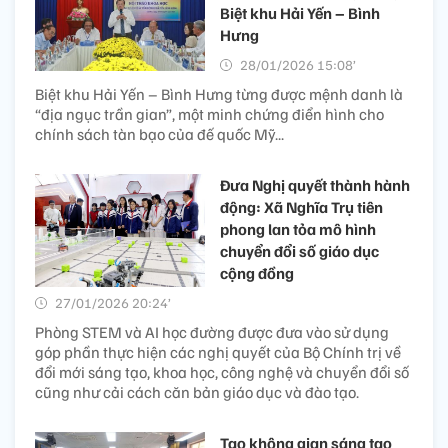
Biệt khu Hải Yến – Bình
Hưng
28/01/2026 15:08’
Biệt khu Hải Yến – Bình Hưng từng được mệnh danh là
“địa ngục trần gian”, một minh chứng điển hình cho
chính sách tàn bạo của đế quốc Mỹ...
Đưa Nghị quyết thành hành
động: Xã Nghĩa Trụ tiên
phong lan tỏa mô hình
chuyển đổi số giáo dục
cộng đồng
27/01/2026 20:24’
Phòng STEM và AI học đường được đưa vào sử dụng
góp phần thực hiện các nghị quyết của Bộ Chính trị về
đổi mới sáng tạo, khoa học, công nghệ và chuyển đổi số
cũng như cải cách căn bản giáo dục và đào tạo.
Tạo không gian sáng tạo