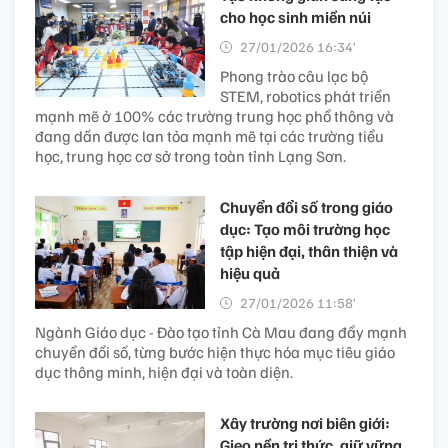
cho học sinh miền núi
27/01/2026 16:34’
Phong trào câu lạc bộ
STEM, robotics phát triển
mạnh mẽ ở 100% các trường trung học phổ thông và
đang dần được lan tỏa mạnh mẽ tại các trường tiểu
học, trung học cơ sở trong toàn tỉnh Lạng Sơn.
Chuyển đổi số trong giáo
dục: Tạo môi trường học
tập hiện đại, thân thiện và
hiệu quả
27/01/2026 11:58’
Ngành Giáo dục - Đào tạo tỉnh Cà Mau đang đẩy mạnh
chuyển đổi số, từng bước hiện thực hóa mục tiêu giáo
dục thông minh, hiện đại và toàn diện.
Xây trường nơi biên giới:
Gieo nền tri thức, giữ vững