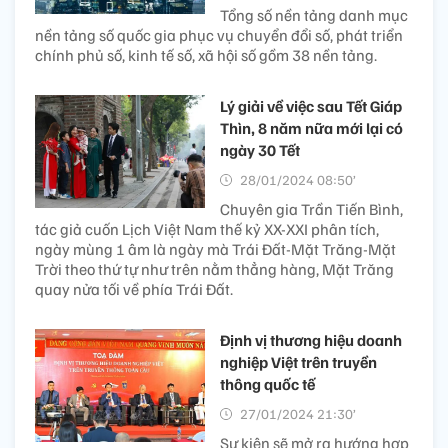
Tổng số nền tảng danh mục
nền tảng số quốc gia phục vụ chuyển đổi số, phát triển
chính phủ số, kinh tế số, xã hội số gồm 38 nền tảng.
Lý giải về việc sau Tết Giáp
Thìn, 8 năm nữa mới lại có
ngày 30 Tết
28/01/2024 08:50’
Chuyên gia Trần Tiến Bình,
tác giả cuốn Lịch Việt Nam thế kỷ XX-XXI phân tích,
ngày mùng 1 âm là ngày mà Trái Đất-Mặt Trăng-Mặt
Trời theo thứ tự như trên nằm thẳng hàng, Mặt Trăng
quay nửa tối về phía Trái Đất.
Định vị thương hiệu doanh
nghiệp Việt trên truyền
thông quốc tế
27/01/2024 21:30’
Sự kiện sẽ mở ra hướng hợp