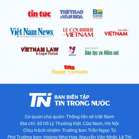
Cơ quan chủ quản: Thông tấn xã Việt Nam
Địa chỉ: Số 05 Lý Thường Kiệt, Cửa Nam, Hà Nội
Chịu trách nhiệm: Trưởng ban Trần Ngọc Tú
Phó Trưởng ban: Hoàng Như Hoa, Nguyễn Văn Nhật, Lê Thị