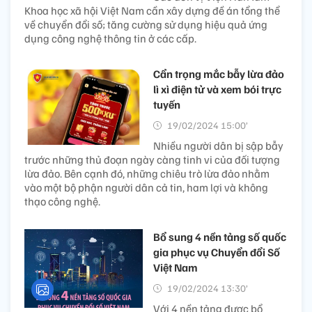
Khoa học xã hội Việt Nam cần xây dựng đề án tổng thể
về chuyển đổi số; tăng cường sử dụng hiệu quả ứng
dụng công nghệ thông tin ở các cấp.
Cẩn trọng mắc bẫy lừa đảo
lì xì điện tử và xem bói trực
tuyến
19/02/2024 15:00’
Nhiều người dân bị sập bẫy
trước những thủ đoạn ngày càng tinh vi của đối tượng
lừa đảo. Bên cạnh đó, những chiêu trò lừa đảo nhằm
vào một bộ phận người dân cả tin, ham lợi và không
thạo công nghệ.
Bổ sung 4 nền tảng số quốc
gia phục vụ Chuyển đổi Số
Việt Nam
19/02/2024 13:30’
Với 4 nền tảng được bổ