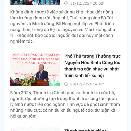
31/12/2024 20:52’
Khẳng định, thực tế việc sử dụng khai thác đất nông
lâm trường đang rất lãng phí, Thủ tướng giao Bộ Tài
nguyên và Môi trường, Bộ Nông nghiệp và Phát triển
nông thôn, trong đó Bộ Tài nguyên và Môi trường chủ
trì, khảo sát, báo cáo lại nguồn đất đai này một cách
nghiêm túc.
Phó Thủ tướng Thường trực
Nguyễn Hòa Bình: Công tác
thanh tra cần phục vụ phát
triển kinh tế - xã hội
28/12/2024 14:42’
Năm 2024, Thanh tra Chính phủ và thanh tra các bộ,
ngành, địa phương tập trung thanh tra công tác quản
lý Nhà nước trên các ngành, lĩnh vực dễ phát sinh tham
nhũng, tiêu cực, có nhiều khiếu nại, tố cáo, dư luận xã
hội quan tâm.
Thanh tra phát hiện vi