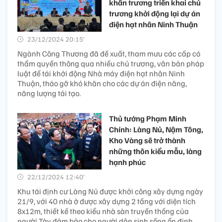
khẩn trương triển khai chủ
trương khởi động lại dự án
điện hạt nhân Ninh Thuận
23/12/2024 20:15’
Ngành Công Thương đã đề xuất, tham mưu các cấp có
thẩm quyền thông qua nhiều chủ trương, văn bản pháp
luật để tái khởi động Nhà máy điện hạt nhân Ninh
Thuận, tháo gỡ khó khăn cho các dự án điện năng,
năng lượng tái tạo.
Thủ tướng Phạm Minh
Chính: Làng Nủ, Nậm Tông,
Kho Vàng sẽ trở thành
những thôn kiểu mẫu, làng
hạnh phúc
22/12/2024 12:40’
Khu tái định cư Làng Nủ được khởi công xây dựng ngày
21/9, với 40 nhà ở được xây dựng 2 tầng với diện tích
8x12m, thiết kế theo kiểu nhà sàn truyền thống của
người Tày đảm bảo cho người dân sinh sống ổn định,