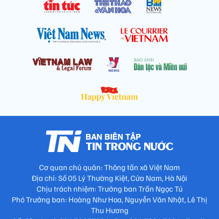
Cơ quan chủ quản: Thông tấn xã Việt Nam
Địa chỉ: Số 05 Lý Thường Kiệt, Cửa Nam, Hà Nội
Chịu trách nhiệm: Trưởng ban Trần Ngọc Tú
Phó Trưởng ban: Hoàng Như Hoa, Nguyễn Văn Nhật, Lê Thị
Thu Hương