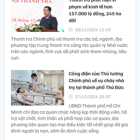
phạm về kinh tế hơn
157.000 tỷ đồng, 245 ha
đất
28/12/2024 12:15’
Thanh tra Chính phủ và thanh tra các bộ, ngành, địa
phương tập trung thanh tra công tác quản lý Nhà nước
trên các ngành, lĩnh vực dễ phát sinh tham nhũng, tiêu
cực.
Công điện của Thủ tướng
Chính phủ về vụ cháy nhà
trọ tại thành phố Thủ Đức
27/12/2024 20:30’
UBND Thành phố Hồ Chí
Minh chỉ đạo cơ quan chức năng kịp thời động viên, hỗ
trợ vật chất, tinh thần và phối hợp các cơ quan, địa
phương liên quan tạo mọi điều kiện tốt nhất giúp đỡ gia
đình người bị nạn, sớm ổn định cuộc sống.