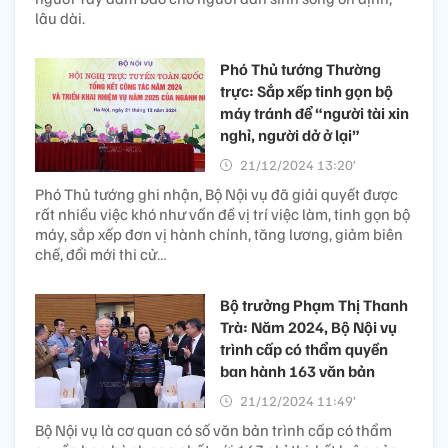
lâu dài.
Phó Thủ tướng Thường
trực: Sắp xếp tinh gọn bộ
máy tránh để “người tài xin
nghỉ, người dở ở lại”
21/12/2024 13:20’
Phó Thủ tướng ghi nhận, Bộ Nội vụ đã giải quyết được
rất nhiều việc khó như vấn đề vị trí việc làm, tinh gọn bộ
máy, sắp xếp đơn vị hành chính, tăng lương, giảm biên
chế, đổi mới thi cử…
Bộ trưởng Phạm Thị Thanh
Trà: Năm 2024, Bộ Nội vụ
trình cấp có thẩm quyền
ban hành 163 văn bản
21/12/2024 11:49’
Bộ Nội vụ là cơ quan có số văn bản trình cấp có thẩm