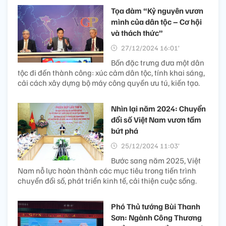
Tọa đàm “Kỷ nguyên vươn
mình của dân tộc – Cơ hội
và thách thức”
27/12/2024 16:01’
Bốn đặc trưng đưa một dân
tộc đi đến thành công: xúc cảm dân tộc, tính khai sáng,
cải cách xây dựng bộ máy công quyền ưu tú, kiến tạo.
Nhìn lại năm 2024: Chuyển
đổi số Việt Nam vươn tầm
bứt phá
25/12/2024 11:03’
Bước sang năm 2025, Việt
Nam nỗ lực hoàn thành các mục tiêu trong tiến trình
chuyển đổi số, phát triển kinh tế, cải thiện cuộc sống.
Phó Thủ tướng Bùi Thanh
Sơn: Ngành Công Thương