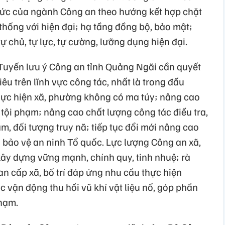
ức của ngành Công an theo hướng kết hợp chặt
hống với hiện đại; hạ tầng đồng bộ, bảo mật;
ự chủ, tự lực, tự cường, lưỡng dụng hiện đại.
Tuyến lưu ý Công an tỉnh Quảng Ngãi cần quyết
 tiêu trên lĩnh vực công tác, nhất là trong đấu
hực hiện xã, phường không có ma túy; nâng cao
tội phạm; nâng cao chất lượng công tác điều tra,
hạm, đối tượng truy nã; tiếp tục đổi mới nâng cao
 bảo vệ an ninh Tổ quốc. Lực lượng Công an xã,
xây dựng vững mạnh, chính quy, tinh nhuệ; rà
 an cấp xã, bố trí đáp ứng nhu cầu thực hiện
ộc vận động thu hồi vũ khí vật liệu nổ, góp phần
phạm.