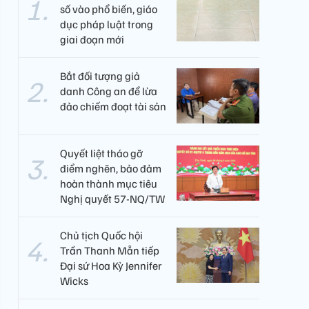
số vào phổ biến, giáo
dục pháp luật trong
giai đoạn mới
Bắt đối tượng giả
danh Công an để lừa
đảo chiếm đoạt tài sản
Quyết liệt tháo gỡ
điểm nghẽn, bảo đảm
hoàn thành mục tiêu
Nghị quyết 57-NQ/TW
Chủ tịch Quốc hội
Trần Thanh Mẫn tiếp
Đại sứ Hoa Kỳ Jennifer
Wicks