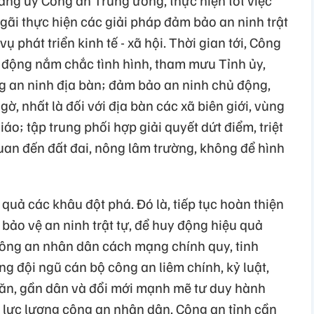
i thực hiện các giải pháp đảm bảo an ninh trật
ụ phát triển kinh tế - xã hội. Thời gian tới, Công
ủ động nắm chắc tình hình, tham mưu Tỉnh ủy,
ng an ninh địa bàn; đảm bảo an ninh chủ động,
gờ, nhất là đối với địa bàn các xã biên giới, vùng
iáo; tập trung phối hợp giải quyết dứt điểm, triệt
quan đến đất đai, nông lâm trường, không để hình
 quả các khâu đột phá. Đó là, tiếp tục hoàn thiện
 bảo vệ an ninh trật tự, để huy động hiệu quả
ông an nhân dân cách mạng chính quy, tinh
ng đội ngũ cán bộ công an liêm chính, kỷ luật,
văn, gần dân và đổi mới mạnh mẽ tư duy hành
 lực lượng công an nhân dân. Công an tỉnh cần