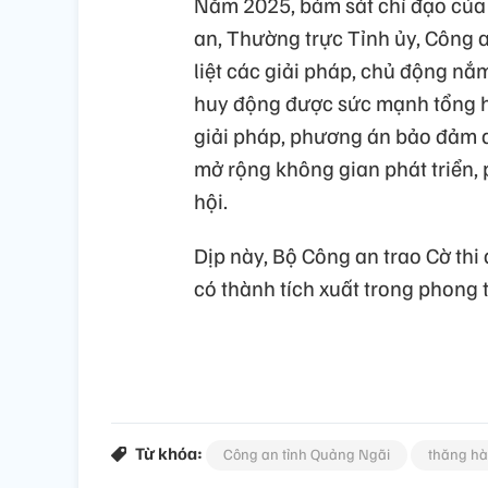
Năm 2025, bám sát chỉ đạo của
an, Thường trực Tỉnh ủy, Công a
liệt các giải pháp, chủ động nắ
huy động được sức mạnh tổng hợ
giải pháp, phương án bảo đảm an
mở rộng không gian phát triển, 
hội.
Dịp này, Bộ Công an trao Cờ thi
có thành tích xuất trong phong 
Từ khóa:
Công an tỉnh Quảng Ngãi
thăng h