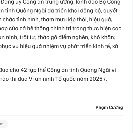
 Đảng ủy Công an trung ương, lãnh đạo Bộ Công
n tỉnh Quảng Ngãi đã triển khai đồng bộ, quyết
m chắc tình hình, tham mưu kịp thời, hiệu quả;
p của cả hệ thống chính trị trong thực hiện các
 ninh, trật tự; tháo gỡ điểm nghẽn, khó khăn;
phục vụ hiệu quả nhiệm vụ phát triển kinh tế, xã
 đua cho 42 tập thể Công an tỉnh Quảng Ngãi vì
trào thi đua Vì an ninh Tổ quốc năm 2025./.
Phạm Cường
àm