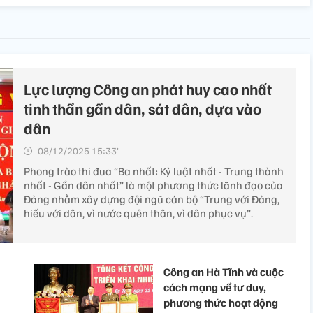
Lực lượng Công an phát huy cao nhất
tinh thần gần dân, sát dân, dựa vào
dân
08/12/2025 15:33’
Phong trào thi đua “Ba nhất: Kỷ luật nhất - Trung thành
nhất - Gần dân nhất” là một phương thức lãnh đạo của
Đảng nhằm xây dựng đội ngũ cán bộ “Trung với Đảng,
hiếu với dân, vì nước quên thân, vì dân phục vụ”.
Công an Hà Tĩnh và cuộc
cách mạng về tư duy,
phương thức hoạt động