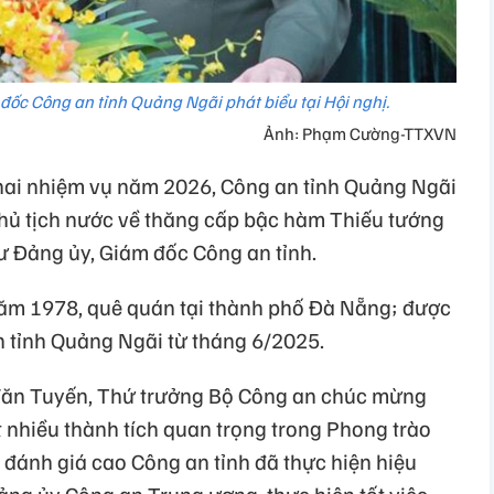
đốc Công an tỉnh Quảng Ngãi phát biểu tại Hội nghị.
Ảnh: Phạm Cường-TTXVN
 khai nhiệm vụ năm 2026, Công an tỉnh Quảng Ngãi
hủ tịch nước về thăng cấp bậc hàm Thiếu tướng
thư Đảng ủy, Giám đốc Công an tỉnh.
năm 1978, quê quán tại thành phố Đà Nẵng; được
 tỉnh Quảng Ngãi từ tháng 6/2025.
 Văn Tuyến, Thứ trưởng Bộ Công an chúc mừng
 nhiều thành tích quan trọng trong Phong trào
 đánh giá cao Công an tỉnh đã thực hiện hiệu
ảng ủy Công an Trung ương, thực hiện tốt việc