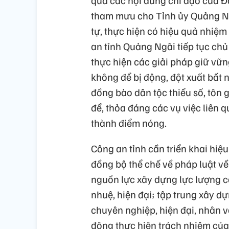
tham mưu cho Tỉnh ủy Quảng Ngã
tự, thực hiện có hiệu quả nhiệm v
an tỉnh Quảng Ngãi tiếp tục ch
thực hiện các giải pháp giữ vữ
không để bị động, đột xuất bất n
đồng bào dân tộc thiểu số, tôn g
để, thỏa đáng các vụ việc liên 
thành điểm nóng.
Công an tỉnh cần triển khai hiệu
đồng bộ thể chế về pháp luật về
nguồn lực xây dựng lực lượng c
nhuệ, hiện đại; tập trung xây dự
chuyên nghiệp, hiện đại, nhân 
động thực hiện trách nhiệm của