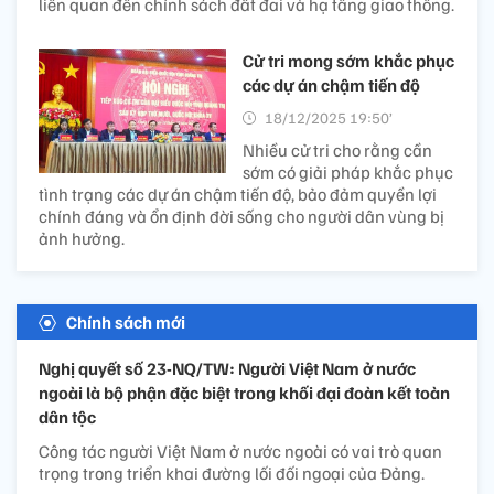
liên quan đến chính sách đất đai và hạ tầng giao thông.
Cử tri mong sớm khắc phục
các dự án chậm tiến độ
18/12/2025 19:50’
Nhiều cử tri cho rằng cần
sớm có giải pháp khắc phục
tình trạng các dự án chậm tiến độ, bảo đảm quyền lợi
chính đáng và ổn định đời sống cho người dân vùng bị
ảnh hưởng.
Chính sách mới
Nghị quyết số 23-NQ/TW: Người Việt Nam ở nước
ngoài là bộ phận đặc biệt trong khối đại đoàn kết toàn
dân tộc
Công tác người Việt Nam ở nước ngoài có vai trò quan
trọng trong triển khai đường lối đối ngoại của Đảng.