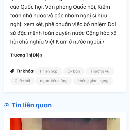
của Quốc hội, Văn phòng Quốc hội, Kiểm
toán nhà nước và các nhóm nghị sĩ hữu
nghị; xem xét, phê chuẩn việc bổ nhiệm Đại
sứ đặc mệnh toàn quyền nước Cộng hòa xã
hội chủ nghĩa Việt Nam ở nước ngoài./.
Trương Thị Diệp
Từ khóa:
Phiên họp
Ủy ban
Thường vụ
Quốc hội
người tiêu dùng
không gian mạng
Tin liên quan