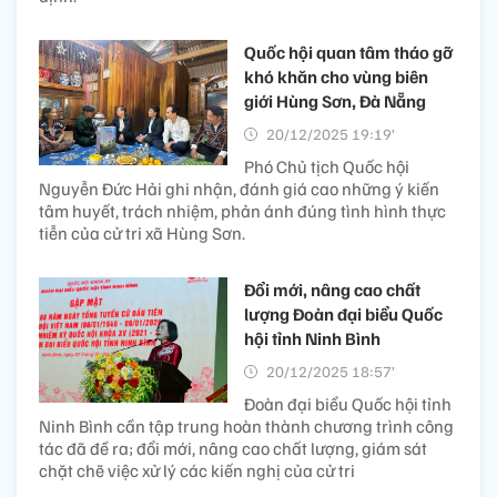
Quốc hội quan tâm tháo gỡ
khó khăn cho vùng biên
giới Hùng Sơn, Đà Nẵng
20/12/2025 19:19’
Phó Chủ tịch Quốc hội
Nguyễn Đức Hải ghi nhận, đánh giá cao những ý kiến
tâm huyết, trách nhiệm, phản ánh đúng tình hình thực
tiễn của cử tri xã Hùng Sơn.
Đổi mới, nâng cao chất
lượng Đoàn đại biểu Quốc
hội tỉnh Ninh Bình
20/12/2025 18:57’
Đoàn đại biểu Quốc hội tỉnh
Ninh Bình cần tập trung hoàn thành chương trình công
tác đã đề ra; đổi mới, nâng cao chất lượng, giám sát
chặt chẽ việc xử lý các kiến nghị của cử tri