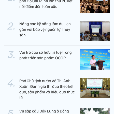
phố Hồ Chí Minh lần thứ 20 kết
nối điểm đến toàn cầu
Nâng cao kỹ năng làm du lịch
gắn với bảo vệ nguồn lợi thủy
sản
Vai trò của sở hữu trí tuệ trong
phát triển sản phẩm OCOP
Phó Chủ tịch nước Võ Thị Ánh
Xuân: Đánh giá thi đua theo kết
quả, sản phẩm và hiệu quả thực
tế
Vụ sập cầu Đắk Lung ở Đồng