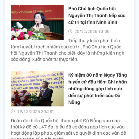
Phó Chủ tịch Quốc hội
Nguyễn Thị Thanh tiếp xúc
cử tri tại tỉnh Ninh Bình
20/12/2025 13:00’
Tiếp thu ý kiến phát biểu
tâm huyết, trách nhiệm của cử tri, Phó Chủ tịch Quốc
hội Nguyễn Thị Thanh cho biết, đây là những kiến nghị
xác đáng, xuất phát từ thực tiễn.
Kỷ niệm 80 năm Ngày Tổng
tuyển cử đầu tiên: Ghi nhận
những đóng góp tích cực
đến sự phát triển của Đà
Nẵng
19/12/2025 20:28’
Đoàn đại biểu Quốc hội thành phố Đà Nẵng qua các
thời kỳ đã có 147 đại biểu đã có đóng góp tích cực vào
hoạt động lập pháp, giám sát và quyết định các vấn đề
quan trọng của đất nước.