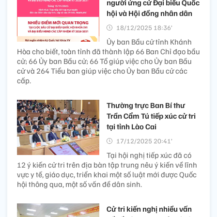
người ứng cử Đại biểu Quốc
hội và Hội đồng nhân dân
18/12/2025 18:36’
Ủy ban Bầu cử tỉnh Khánh
Hòa cho biết, toàn tỉnh đã thành lập 66 Ban Chỉ đạo bầu
cử; 66 Ủy ban Bầu cử; 66 Tổ giúp việc cho Ủy ban Bầu
cử và 264 Tiểu ban giúp việc cho Ủy ban Bầu cử các
cấp.
Thường trực Ban Bí thư
Trần Cẩm Tú tiếp xúc cử tri
tại tỉnh Lào Cai
17/12/2025 20:41’
Tại hội nghị tiếp xúc đã có
12 ý kiến cử tri trên địa bàn tập trung nêu ý kiến về lĩnh
vực y tế, giáo dục, triển khai một số luật mới được Quốc
hội thông qua, một số vấn đề dân sinh.
Cử tri kiến nghị nhiều vấn