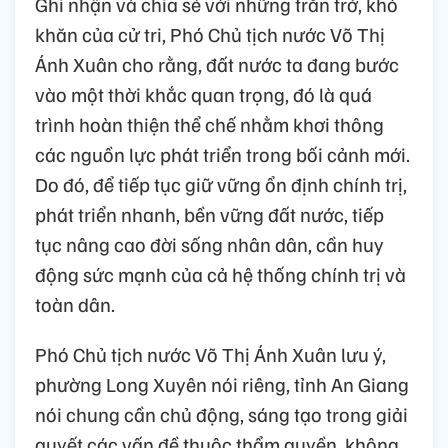
Ghi nhận và chia sẻ với những trăn trở, khó
khăn của cử tri, Phó Chủ tịch nước Võ Thị
Ánh Xuân cho rằng, đất nước ta đang bước
vào một thời khắc quan trọng, đó là quá
trình hoàn thiện thể chế nhằm khơi thông
các nguồn lực phát triển trong bối cảnh mới.
Do đó, để tiếp tục giữ vững ổn định chính trị,
phát triển nhanh, bền vững đất nước, tiếp
tục nâng cao đời sống nhân dân, cần huy
động sức mạnh của cả hệ thống chính trị và
toàn dân.
Phó Chủ tịch nước Võ Thị Ánh Xuân lưu ý,
phường Long Xuyên nói riêng, tỉnh An Giang
nói chung cần chủ động, sáng tạo trong giải
quyết các vấn đề thuộc thẩm quyền, không