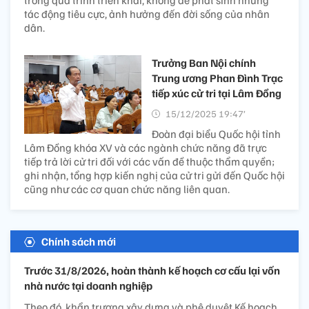
trong quá trình triển khai, không để phát sinh những
tác động tiêu cực, ảnh hưởng đến đời sống của nhân
dân.
Trưởng Ban Nội chính
Trung ương Phan Đình Trạc
tiếp xúc cử tri tại Lâm Đồng
15/12/2025 19:47’
Đoàn đại biểu Quốc hội tỉnh
Lâm Đồng khóa XV và các ngành chức năng đã trực
tiếp trả lời cử tri đối với các vấn đề thuộc thẩm quyền;
ghi nhận, tổng hợp kiến nghị của cử tri gửi đến Quốc hội
cũng như các cơ quan chức năng liên quan.
Chính sách mới
Trước 31/8/2026, hoàn thành kế hoạch cơ cấu lại vốn
nhà nước tại doanh nghiệp
Theo đó, khẩn trương xây dựng và phê duyệt Kế hoạch