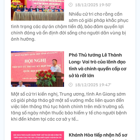
18/12/2025 19:50’
Nhiều cử tri cho rằng cần
sớm có giải pháp khắc phục
tình trạng các dự án chậm tiến độ, bảo đảm quyền lợi
chính đáng và ổn định đời sống cho người dân vùng bị
ảnh hưởng.
Phó Thủ tướng Lê Thành
Long: Vai trò của lãnh đạo
tỉnh và chính quyền cấp cơ
sở là rất lớn
18/12/2025 19:47’
Một số cử tri kiến nghị, Trung ương, tỉnh An Giang sớm
có giải pháp tháo gỡ một số vướng mắc liên quan đến
việc liên thông thủ tục hành chính trên môi trường số;
tăng số ngày nhận thuốc bảo hiểm y tế cho người bệnh
khi đến khám tại các cơ sở y tế...
Khánh Hòa tiếp nhận hồ sơ