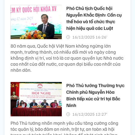
Phó Chủ tịch Quốc hội
Nguyễn Khắc Định: Cần cụ
thể hóa và tổ chức thực
hiện hiệu quả các Luật
16/12/2025 16:26’
80 năm qua, Quốc hội Việt Nam không ngừng lớn
mạnh, trưởng thành, có nhiều đổi mới và ngày càng
khẳng định vị trí, vai trò là cơ quan quyền lực Nhà nước
cao nhất của đất nước, cơ quan đại biểu cao nhất của
nhân dân.
Phó Thủ tướng Thường trực
Chính phủ Nguyễn Hòa
Bình tiếp xúc cử tri tại Bắc
Ninh
16/12/2025 12:27’
Phó Thủ tướng nhấn mạnh yêu cầu tăng cường công
tác quản lý, bảo đảm an ninh, trật tự, an toàn xã hội