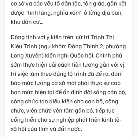
cơ sở và các yếu tố dân tộc, tôn giáo, gắn kết
được “tình làng, nghĩa xóm” ở từng địa bàn,
khu dân cư…
Đồng tình với ý kiến trên, cử tri Trịnh Thị
Kiều Trinh (ngụ khóm Đông Thịnh 2, phường
Long Xuyên) kiến nghị Quốc hội, Chính phủ
sớm thực hiện cải cách tiền lương gắn với vị
trí việc làm theo đúng lộ trình đã đề ra, đảm
bảo mức lương cơ sở mới phải thực sự cao
hơn mức hiện tại để ổn định đời sống cán bộ,
công chức tạo điều kiện cho cán bộ, công
chức, viên chức yên tâm gắn bó, tiếp tục
cống hiến cho sự nghiệp phát triển kinh tế-
xã hội của tỉnh và đất nước.