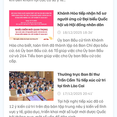
Khánh Hòa tiếp nhận hồ sơ
người ứng cử Đại biểu Quốc
hội và Hội đồng nhân dân
18/12/2025 18:36’
Ủy ban Bầu cử tỉnh Khánh
Hòa cho biết, toàn tỉnh đã thành lập 66 Ban Chỉ đạo bầu
cử; 66 Ủy ban Bầu cử; 66 Tổ giúp việc cho Ủy ban Bầu
cử và 264 Tiểu ban giúp việc cho Ủy ban Bầu cử các
cấp.
Thường trực Ban Bí thư
Trần Cẩm Tú tiếp xúc cử tri
tại tỉnh Lào Cai
17/12/2025 20:41’
Tại hội nghị tiếp xúc đã có
12 ý kiến cử tri trên địa bàn tập trung nêu ý kiến về lĩnh
vực y tế, giáo dục, triển khai một số luật mới được Quốc
hội thông qua, một số vấn đề dân sinh.