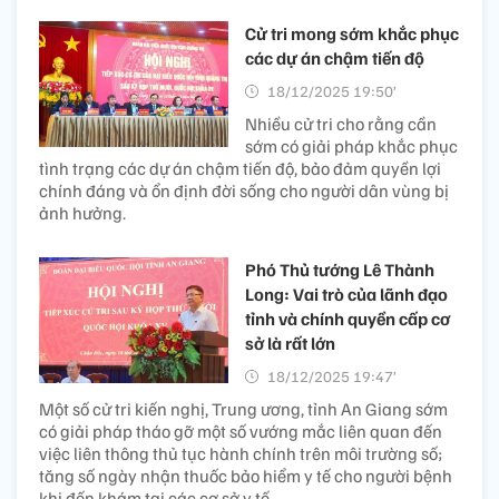
Cử tri mong sớm khắc phục
các dự án chậm tiến độ
18/12/2025 19:50’
Nhiều cử tri cho rằng cần
sớm có giải pháp khắc phục
tình trạng các dự án chậm tiến độ, bảo đảm quyền lợi
chính đáng và ổn định đời sống cho người dân vùng bị
ảnh hưởng.
Phó Thủ tướng Lê Thành
Long: Vai trò của lãnh đạo
tỉnh và chính quyền cấp cơ
sở là rất lớn
18/12/2025 19:47’
Một số cử tri kiến nghị, Trung ương, tỉnh An Giang sớm
có giải pháp tháo gỡ một số vướng mắc liên quan đến
việc liên thông thủ tục hành chính trên môi trường số;
tăng số ngày nhận thuốc bảo hiểm y tế cho người bệnh
khi đến khám tại các cơ sở y tế...