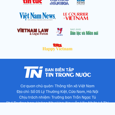
Cơ quan chủ quản: Thông tấn xã Việt Nam
Địa chỉ: Số 05 Lý Thường Kiệt, Cửa Nam, Hà Nội
Chịu trách nhiệm: Trưởng ban Trần Ngọc Tú
Phó Trưởng ban: Hoàng Như Hoa, Nguyễn Văn Nhật, Lê Thị
Thu Hương
Số điện thoại: 024.38257994 - Fax: 024.3826.7981 - Email: