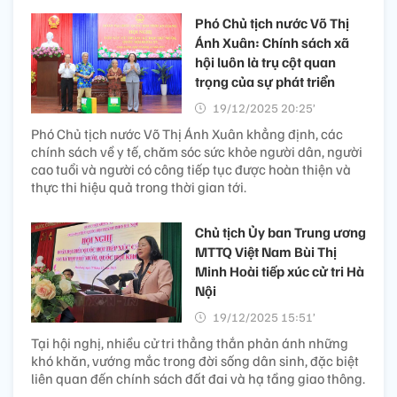
Phó Chủ tịch nước Võ Thị
Ánh Xuân: Chính sách xã
hội luôn là trụ cột quan
trọng của sự phát triển
19/12/2025 20:25’
Phó Chủ tịch nước Võ Thị Ánh Xuân khẳng định, các
chính sách về y tế, chăm sóc sức khỏe người dân, người
cao tuổi và người có công tiếp tục được hoàn thiện và
thực thi hiệu quả trong thời gian tới.
Chủ tịch Ủy ban Trung ương
MTTQ Việt Nam Bùi Thị
Minh Hoài tiếp xúc cử tri Hà
Nội
19/12/2025 15:51’
Tại hội nghị, nhiều cử tri thẳng thắn phản ánh những
khó khăn, vướng mắc trong đời sống dân sinh, đặc biệt
liên quan đến chính sách đất đai và hạ tầng giao thông.