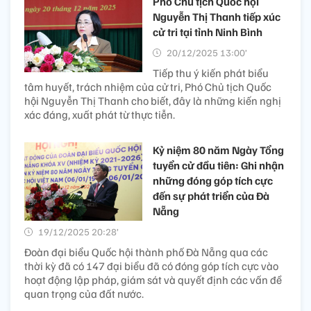
Phó Chủ tịch Quốc hội
Nguyễn Thị Thanh tiếp xúc
cử tri tại tỉnh Ninh Bình
20/12/2025 13:00’
Tiếp thu ý kiến phát biểu
tâm huyết, trách nhiệm của cử tri, Phó Chủ tịch Quốc
hội Nguyễn Thị Thanh cho biết, đây là những kiến nghị
xác đáng, xuất phát từ thực tiễn.
Kỷ niệm 80 năm Ngày Tổng
tuyển cử đầu tiên: Ghi nhận
những đóng góp tích cực
đến sự phát triển của Đà
Nẵng
19/12/2025 20:28’
Đoàn đại biểu Quốc hội thành phố Đà Nẵng qua các
thời kỳ đã có 147 đại biểu đã có đóng góp tích cực vào
hoạt động lập pháp, giám sát và quyết định các vấn đề
quan trọng của đất nước.