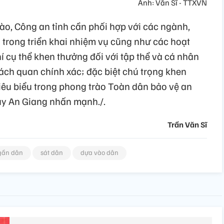
Ảnh: Văn Sĩ - TTXVN
ào, Công an tỉnh cần phối hợp với các ngành,
 trong triển khai nhiệm vụ cũng như các hoạt
hí cụ thể khen thưởng đối với tập thể và cá nhân
hách quan chính xác; đặc biệt chú trọng khen
êu biểu trong phong trào Toàn dân bảo vệ an
 ủy An Giang nhấn mạnh./.
Trần Văn Sĩ
gần dân
sát dân
dựa vào dân