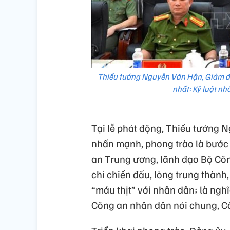
Thiếu tướng Nguyễn Văn Hận, Giám đố
nhất: Kỷ luật nh
Tại lễ phát động, Thiếu tướng 
nhấn mạnh, phong trào là bước 
an Trung ương, lãnh đạo Bộ Công
chí chiến đấu, lòng trung thành,
“máu thịt” với nhân dân; là ngh
Công an nhân dân nói chung, Cô