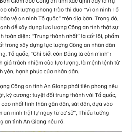
 Ban Giám đốc Công an tỉnh xác định đây là trụ
cao chất lượng phong trào thi đua “Vì an ninh Tổ
bảo vệ an ninh Tổ quốc” trên địa bàn. Trong đó,
mạnh để xây dựng lực lượng Công an tỉnh thật sự
 toàn diện; “Trung thành nhất” là cốt lõi, phẩm
hất trong xây dựng lực lượng Công an nhân dân
ng, Tổ quốc, “Chỉ biết còn Đảng là còn mình”;
 giá trách nhiệm của lực lượng, là mệnh lệnh từ
nh yên, hạnh phúc của nhân dân.
lượng Công an tỉnh An Giang phải tiên phong nêu
t, kỷ cương; tuyệt đối trung thành với Tổ quốc,
cao nhất tinh thần gần dân, sát dân, dựa vào
 an ninh trật tự ngay từ cơ sở”, Thiếu tướng
 an tỉnh An Giang nêu rõ.