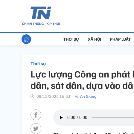
THỜI SỰ
XÃ HỘI
PHÁP LUẬT
Thời sự
Lực lượng Công an phát 
dân, sát dân, dựa vào d
08/12/2025 15:33’
An Giang