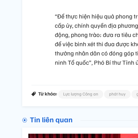
“Để thực hiện hiệu quả phong tr
cấp ủy, chính quyền địa phương
động, phong trào; đưa ra tiêu c
để việc bình xét thi đua được k
thưởng nhân dân có đóng góp ti
ninh Tổ quốc”, Phó Bí thư Tỉnh
Từ khóa:
Lực lượng Công an
phát huy
Tin liên quan