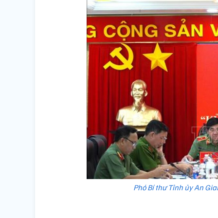
Phó Bí thư Tỉnh ủy An Gi