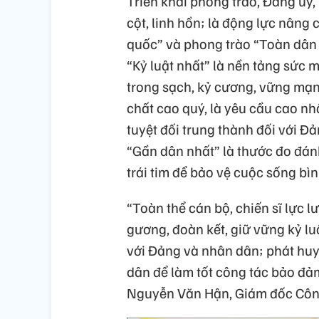
Triển khai phong trào, Đảng ủy,
cột, linh hồn; là động lực nâng 
quốc” và phong trào “Toàn dân 
“Kỷ luật nhất” là nền tảng sức 
trong sạch, kỷ cương, vững mạnh
chất cao quý, là yêu cầu cao n
tuyệt đối trung thành đối với Đả
“Gần dân nhất” là thước đo đánh
trái tim để bảo vệ cuộc sống bì
“Toàn thể cán bộ, chiến sĩ lực 
gương, đoàn kết, giữ vững kỷ luậ
với Đảng và nhân dân; phát huy 
dân để làm tốt công tác bảo đảm
Nguyễn Văn Hận, Giám đốc Công