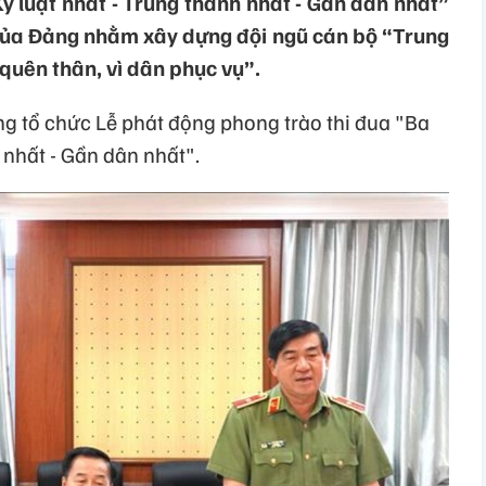
ỷ luật nhất - Trung thành nhất - Gần dân nhất”
của Đảng nhằm xây dựng đội ngũ cán bộ “Trung
 quên thân, vì dân phục vụ”.
ng tổ chức Lễ phát động phong trào thi đua "Ba
 nhất - Gần dân nhất".