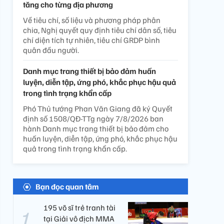
tăng cho từng địa phương
Về tiêu chí, số liệu và phương pháp phân
chia, Nghị quyết quy định tiêu chí dân số, tiêu
chí diện tích tự nhiên, tiêu chí GRDP bình
quân đầu người.
Danh mục trang thiết bị bảo đảm huấn
luyện, diễn tập, ứng phó, khắc phục hậu quả
trong tình trạng khẩn cấp
Phó Thủ tướng Phan Văn Giang đã ký Quyết
định số 1508/QĐ-TTg ngày 7/8/2026 ban
hành Danh mục trang thiết bị bảo đảm cho
huấn luyện, diễn tập, ứng phó, khắc phục hậu
quả trong tình trạng khẩn cấp.
Bạn đọc quan tâm
195 võ sĩ trẻ tranh tài
tại Giải vô địch MMA