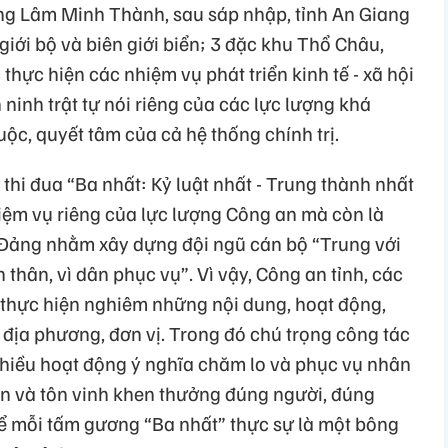
ng Lâm Minh Thành, sau sáp nhập, tỉnh An Giang
giới bộ và biên giới biển; 3 đặc khu Thổ Châu,
 thực hiện các nhiệm vụ phát triển kinh tế - xã hội
ninh trật tự nói riêng của các lực lượng khá
uộc, quyết tâm của cả hệ thống chính trị.
 thi đua “Ba nhất: Kỷ luật nhất - Trung thành nhất
hiệm vụ riêng của lực lượng Công an mà còn là
Đảng nhằm xây dựng đội ngũ cán bộ “Trung với
 thân, vì dân phục vụ”. Vì vậy, Công an tỉnh, các
t thực hiện nghiêm những nội dung, hoạt động,
a địa phương, đơn vị. Trong đó chú trọng công tác
 nhiều hoạt động ý nghĩa chăm lo và phục vụ nhân
iện và tôn vinh khen thưởng đúng người, đúng
để mỗi tấm gương “Ba nhất” thực sự là một bông