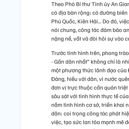
Theo Phó Bí thư Tỉnh ủy An Gia
có địa bàn rộng; có đường biên 
Phú Quốc, Kiên Hải... Do đó, việc
nói chung, công tác đảm bảo an 
nặng nề, vất vả đòi hỏi sự vào c
Trước tình hình trên, phong trào
- Gần dân nhất” không chỉ là n
một phương thức lãnh đạo của 
Đảng, hiếu với dân, vì nước quên
đơn vị trực thuộc cần quán triệ
sâu sát với tình hình thực tế củ
nắm tình hình cơ sở, triển khai
dân; coi trọng công tác phát h
việc, tạo sức lan tỏa mạnh mẽ 