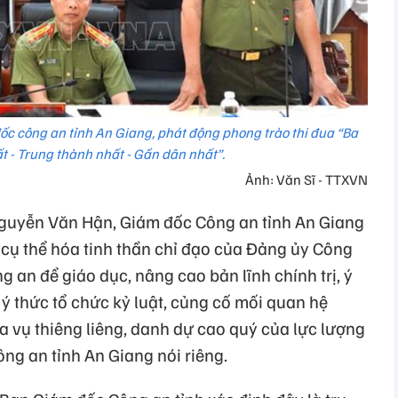
c công an tỉnh An Giang, phát động phong trào thi đua “Ba
ất - Trung thành nhất - Gần dân nhất”.
Ảnh: Văn Sĩ - TTXVN
Nguyễn Văn Hận, Giám đốc Công an tỉnh An Giang
cụ thể hóa tinh thần chỉ đạo của Đảng ủy Công
 an để giáo dục, nâng cao bản lĩnh chính trị, ý
 ý thức tổ chức kỷ luật, củng cố mối quan hệ
ĩa vụ thiêng liêng, danh dự cao quý của lực lượng
ng an tỉnh An Giang nói riêng.