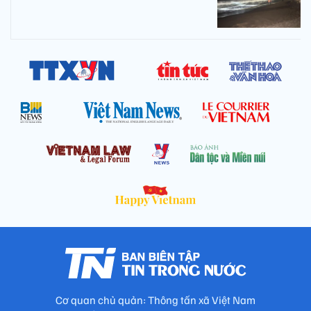
Cơ quan chủ quản: Thông tấn xã Việt Nam