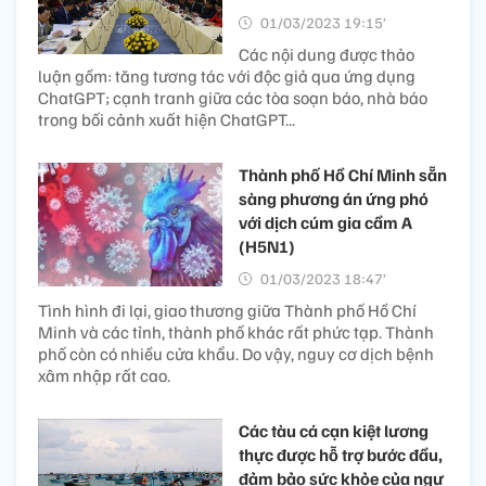
01/03/2023 19:15’
Các nội dung được thảo
luận gồm: tăng tương tác với độc giả qua ứng dụng
ChatGPT; cạnh tranh giữa các tòa soạn báo, nhà báo
trong bối cảnh xuất hiện ChatGPT...
Thành phố Hồ Chí Minh sẵn
sàng phương án ứng phó
với dịch cúm gia cầm A
(H5N1)
01/03/2023 18:47’
Tình hình đi lại, giao thương giữa Thành phố Hồ Chí
Minh và các tỉnh, thành phố khác rất phức tạp. Thành
phố còn có nhiều cửa khẩu. Do vậy, nguy cơ dịch bệnh
xâm nhập rất cao.
Các tàu cá cạn kiệt lương
thực được hỗ trợ bước đầu,
đảm bảo sức khỏe của ngư