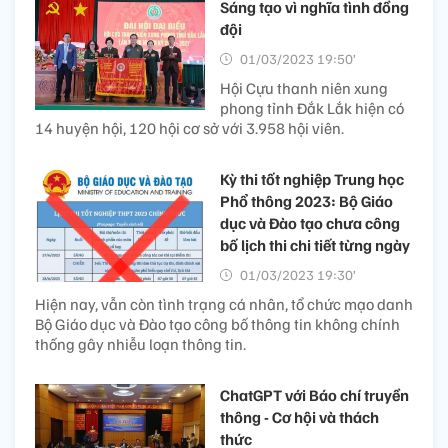
Sáng tạo vì nghĩa tình đồng
đội
01/03/2023 19:50’
Hội Cựu thanh niên xung
phong tỉnh Đắk Lắk hiện có
14 huyện hội, 120 hội cơ sở với 3.958 hội viên.
Kỳ thi tốt nghiệp Trung học
Phổ thông 2023: Bộ Giáo
dục và Đào tạo chưa công
bố lịch thi chi tiết từng ngày
01/03/2023 19:30’
Hiện nay, vẫn còn tình trạng cá nhân, tổ chức mạo danh
Bộ Giáo dục và Đào tạo công bố thông tin không chính
thống gây nhiễu loạn thông tin.
ChatGPT với Báo chí truyền
thông - Cơ hội và thách
thức