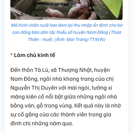
Mô hình chăn nuôi heo đem lại thu nhập ổn định cho bà
con đồng bào dân tộc thiểu số huyện Nam Đông (Thừa
Thiên - Huế). (Ảnh: Mai Trang/TTXVN)
*
Làm chủ kinh tế
Đến thôn Tà Lù, xã Thượng Nhật, huyện
Nam Đông, ngôi nhà khang trang của chị
Nguyễn Thị Duyên với mái ngói, tường xi
măng kiên cố nổi bật giữa những ngôi nhà
bằng ván, gỗ trong vùng. Kết quả này là nhờ
sự cố gắng của các thành viên trong gia
đình chị những năm qua.