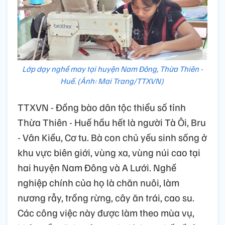
Lớp dạy nghề may tại huyện Nam Đông, Thừa Thiên -
Huế. (Ảnh: Mai Trang/TTXVN)
TTXVN - Đồng bào dân tộc thiểu số tỉnh
Thừa Thiên - Huế hầu hết là người Tà Ôi, Bru
- Vân Kiều, Cơ tu. Bà con chủ yếu sinh sống ở
khu vực biên giới, vùng xa, vùng núi cao tại
hai huyện Nam Đông và A Lưới. Nghề
nghiệp chính của họ là chăn nuôi, làm
nương rẫy, trồng rừng, cây ăn trái, cao su.
Các công việc này được làm theo mùa vụ,