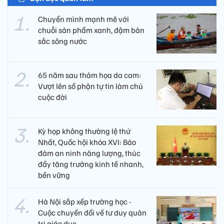
Chuyển mình mạnh mẽ với
chuỗi sản phẩm xanh, đậm bản
sắc sông nước
65 năm sau thảm họa da cam:
Vượt lên số phận tự tin làm chủ
cuộc đời
Kỳ họp không thường lệ thứ
Nhất, Quốc hội khóa XVI: Bảo
đảm an ninh năng lượng, thúc
đẩy tăng trưởng kinh tế nhanh,
bền vững
Hà Nội sắp xếp trường học -
Cuộc chuyển đổi về tư duy quản
trị giáo dục