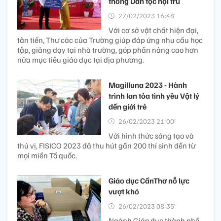
thông Dân tộc nội trú
27/02/2023 16:48’
Với cơ sở vật chất hiện đại,
tân tiến, Thư các của Trường giúp đáp ứng nhu cầu học
tập, giảng dạy tại nhà trường, góp phần nâng cao hơn
nữa mục tiêu giáo dục tại địa phương.
Magilluna 2023 - Hành
trình lan tỏa tình yêu Vật lý
đến giới trẻ
26/02/2023 21:00’
Với hình thức sáng tạo và
thú vị, FISICO 2023 đã thu hút gần 200 thí sinh đến từ
mọi miền Tổ quốc.
Giáo dục CầnThơ nỗ lực
vượt khó
26/02/2023 08:35’
Ngành Giáo dục thành phố