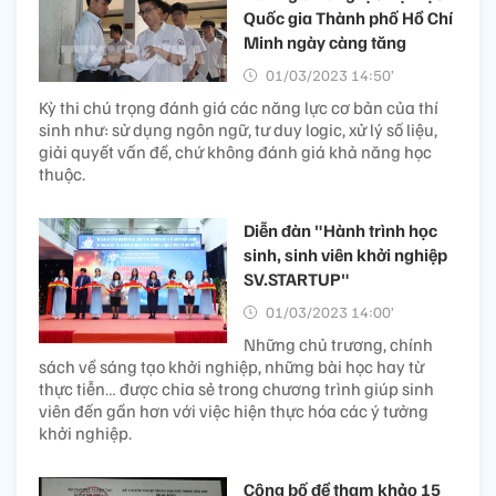
Quốc gia Thành phố Hồ Chí
Minh ngày càng tăng
01/03/2023 14:50’
Kỳ thi chú trọng đánh giá các năng lực cơ bản của thí
sinh như: sử dụng ngôn ngữ, tư duy logic, xử lý số liệu,
giải quyết vấn đề, chứ không đánh giá khả năng học
thuộc.
Diễn đàn "Hành trình học
sinh, sinh viên khởi nghiệp
SV.STARTUP"
01/03/2023 14:00’
Những chủ trương, chính
sách về sáng tạo khởi nghiệp, những bài học hay từ
thực tiễn… được chia sẻ trong chương trình giúp sinh
viên đến gần hơn với việc hiện thực hóa các ý tưởng
khởi nghiệp.
Công bố đề tham khảo 15