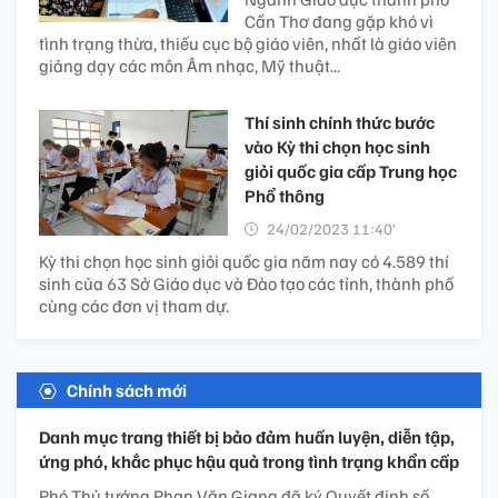
Cần Thơ đang gặp khó vì
tình trạng thừa, thiếu cục bộ giáo viên, nhất là giáo viên
giảng dạy các môn Âm nhạc, Mỹ thuật...
Thí sinh chính thức bước
vào Kỳ thi chọn học sinh
giỏi quốc gia cấp Trung học
Phổ thông
24/02/2023 11:40’
Kỳ thi chọn học sinh giỏi quốc gia năm nay có 4.589 thí
sinh của 63 Sở Giáo dục và Đào tạo các tỉnh, thành phố
cùng các đơn vị tham dự.
Chính sách mới
Danh mục trang thiết bị bảo đảm huấn luyện, diễn tập,
ứng phó, khắc phục hậu quả trong tình trạng khẩn cấp
Phó Thủ tướng Phan Văn Giang đã ký Quyết định số