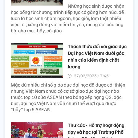
Những học sinh được nhận
học bổng từ chương trình tiếp tục cố gắng hơn nữa, để
luôn là học sinh chăm ngoan, học giỏi, làm thật nhiều
việc tốt, xứng đáng với niềm tin yêu, mong đợi của ông
bà, cha mẹ, thầy, cô giáo.
Thách thức đối với giáo dục
Đại học Việt Nam dưới góc
nhìn của kiểm định chất
lượng
27/02/2023 17:45’
Mặc dù nhiều chỉ số giáo dục đại học đã được cải thiện
nhưng Việt Nam chưa có cơ sở giáo dục đại học nào
thuộc top 10 của ASEAN theo bảng xếp hạng QS; đặc
biệt, đại học Việt Nam vẫn chưa thể vượt qua được
"bẫy" top 5 ASEAN.
Thư các - Hỗ trợ hoạt động
dạy và học tại Trường Phổ