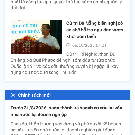
nhất là công tác giải quyết thủ tục hành chính, quản lý
đất đai…
Cử tri Đà Nẵng kiến nghị có
cơ chế hỗ trợ ngư dân vươn
khơi bám biển
06/10/2025 17:23’
Cử tri Hồ Nghĩa, thôn Dùi
Chiêng, xã Quế Phước đề nghị sớm đầu tư sửa chữa
Quốc lộ 14H và các cầu thường xuyên bị ngập lũ; xây
dựng cầu bắc qua sông Thu Bồn.
Chính sách mới
Trước 31/8/2026, hoàn thành kế hoạch cơ cấu lại vốn
nhà nước tại doanh nghiệp
Theo đó, khẩn trương xây dựng và phê duyệt Kế hoạch
cơ cấu lại vốn nhà nước tại doanh nghiệp giai đoạn