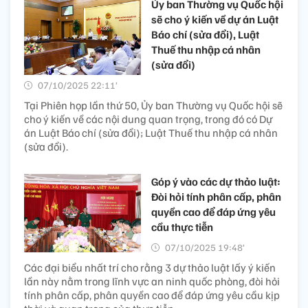
Ủy ban Thường vụ Quốc hội
sẽ cho ý kiến về dự án Luật
Báo chí (sửa đổi), Luật
Thuế thu nhập cá nhân
(sửa đổi)
07/10/2025 22:11’
Tại Phiên họp lần thứ 50, Ủy ban Thường vụ Quốc hội sẽ
cho ý kiến về các nội dung quan trọng, trong đó có Dự
án Luật Báo chí (sửa đổi); Luật Thuế thu nhập cá nhân
(sửa đổi).
Góp ý vào các dự thảo luật:
Đòi hỏi tính phân cấp, phân
quyền cao để đáp ứng yêu
cầu thực tiễn
07/10/2025 19:48’
Các đại biểu nhất trí cho rằng 3 dự thảo luật lấy ý kiến
lần này nằm trong lĩnh vực an ninh quốc phòng, đòi hỏi
tính phân cấp, phân quyền cao để đáp ứng yêu cầu kịp