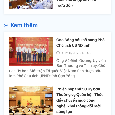
(sửa đổi)
Xem thêm
Cao Bằng bầu bổ sung Phó
Chủ tịch UBND tỉnh
10/10/2025 16:45’
Ông Vũ Đình Quang, Ủy viên
Ban Thường vụ Tỉnh ủy, Chủ
tịch Ủy ban Mặt trận Tổ quốc Việt Nam tỉnh được bầu
làm Phó Chủ tịch UBND tỉnh Cao Bằng
Phiên họp thứ 50 Ủy ban
Thường vụ Quốc hội: Thúc
đẩy chuyển giao công
nghệ, khơi thông đổi mới
sáng tạo