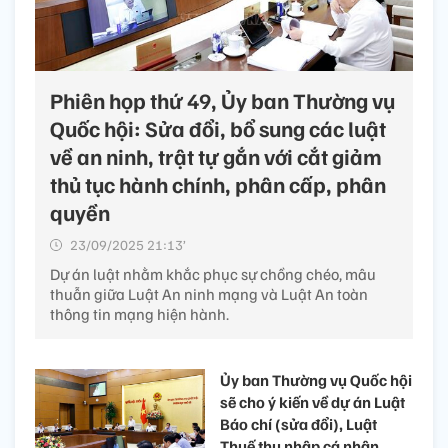
Phiên họp thứ 49, Ủy ban Thường vụ
Quốc hội: Sửa đổi, bổ sung các luật
về an ninh, trật tự gắn với cắt giảm
thủ tục hành chính, phân cấp, phân
quyền
23/09/2025 21:13’
Dự án luật nhằm khắc phục sự chồng chéo, mâu
thuẫn giữa Luật An ninh mạng và Luật An toàn
thông tin mạng hiện hành.
Ủy ban Thường vụ Quốc hội
sẽ cho ý kiến về dự án Luật
Báo chí (sửa đổi), Luật
Thuế thu nhập cá nhân