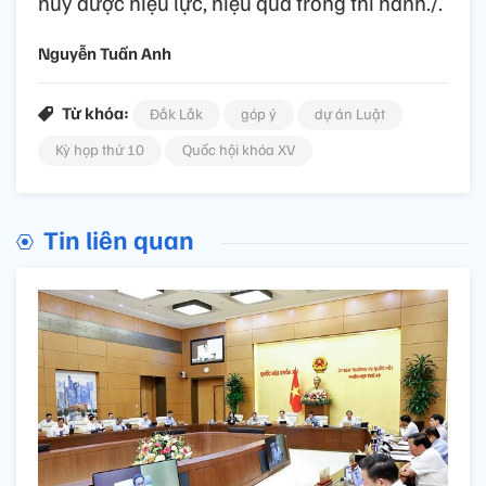
huy được hiệu lực, hiệu quả trong thi hành./.
Nguyễn Tuấn Anh
Từ khóa:
Đắk Lắk
góp ý
dự án Luật
Kỳ họp thứ 10
Quốc hội khóa XV
Tin liên quan