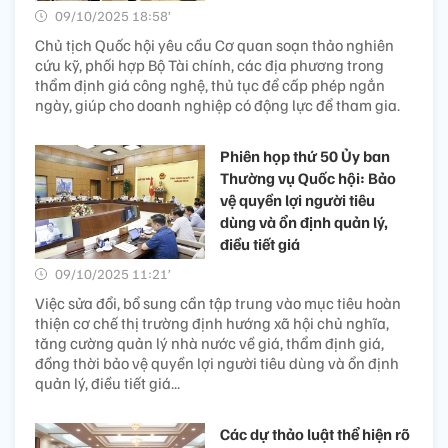
09/10/2025 18:58’
Chủ tịch Quốc hội yêu cầu Cơ quan soạn thảo nghiên
cứu kỹ, phối hợp Bộ Tài chính, các địa phương trong
thẩm định giá công nghệ, thủ tục để cấp phép ngắn
ngày, giúp cho doanh nghiệp có động lực để tham gia.
Phiên họp thứ 50 Ủy ban
Thường vụ Quốc hội: Bảo
vệ quyền lợi người tiêu
dùng và ổn định quản lý,
điều tiết giá
09/10/2025 11:21’
Việc sửa đổi, bổ sung cần tập trung vào mục tiêu hoàn
thiện cơ chế thị trường định hướng xã hội chủ nghĩa,
tăng cường quản lý nhà nước về giá, thẩm định giá,
đồng thời bảo vệ quyền lợi người tiêu dùng và ổn định
quản lý, điều tiết giá...
Các dự thảo luật thể hiện rõ