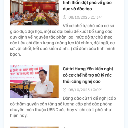
tinh thần đột phá về giáo
dục và đào tạo
08/10/2025 21:34’
Về cơ chế tự chủ của cơ sở
giáo dục đại học, một số đại biểu đề xuất bổ sung các
quy định về nguyên tắc phân loại mức độ tự chủ theo
các tiêu chí định lượng (năng lực tài chính, đội ngũ, cơ
sở vật chất, kết quả kiểm định…) để đảm bảo tính minh
bạch.
Cử tri Hưng Yên kiến nghị
có cơ chế hỗ trợ xử lý rác
thải công nghệ cao
08/10/2025 13:09’
Đông đảo cử tri đề nghị cấp
có thẩm quyền cần tăng số lượng cấp phó các phòng
chuyên môn thuộc UBND xã, thay vì chỉ có 1 phó như
hiện nay.