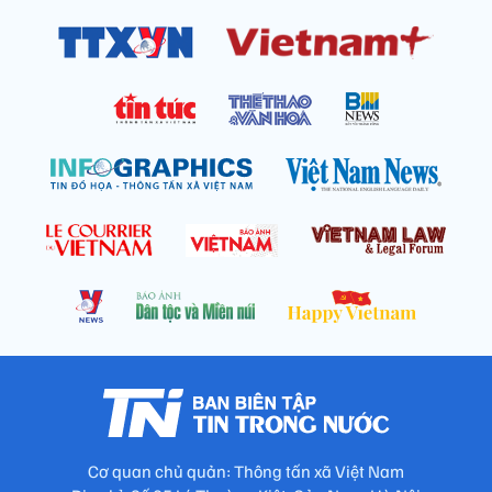
Cơ quan chủ quản: Thông tấn xã Việt Nam