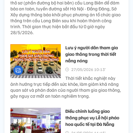
thô sơ (phần đường bộ hai bên) cầu Long Biên để đảm
bảo an toàn, tuyến đường sắt Hà Nội - Đồng Đăng, Sở
Xây dựng thông báo khôi phục phương án tổ chức giao
thông trên cầu Long Biên sau khi hoàn thành công
trình. Thời gian thực hiện bắt đầu từ 0 giờ ngày
28/5/2026.
Lưu ý người dân tham gia
giao thông trong thời tiết
nắng nóng
27/05/2026 10:13’
Thời tiết khắc nghiệt này
ảnh hưởng trực tiếp đến sức khỏe, làm giảm khả năng
quan sát và phán đoán của người tham gia giao thông,
gây nguy cơ mất an toàn nghiêm trọng.
Điều chỉnh luồng giao
thông phục vụ Lễ hội pháo
hoa quốc tế tại Đà Nẵng
26/05/2026 16:15’