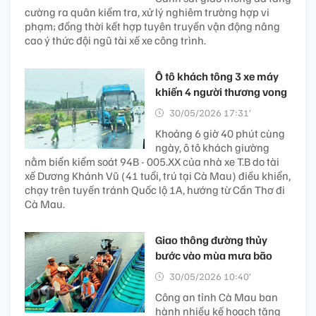
cường ra quân kiểm tra, xử lý nghiêm trường hợp vi
phạm; đồng thời kết hợp tuyên truyền vận động nâng
cao ý thức đội ngũ tài xế xe công trình.
Ô tô khách tông 3 xe máy
khiến 4 người thương vong
30/05/2026 17:31’
Khoảng 6 giờ 40 phút cùng
ngày, ô tô khách giường
nằm biển kiểm soát 94B - 005.XX của nhà xe T.B do tài
xế Dương Khánh Vũ (41 tuổi, trú tại Cà Mau) điều khiển,
chạy trên tuyến tránh Quốc lộ 1A, hướng từ Cần Thơ đi
Cà Mau.
Giao thông đường thủy
bước vào mùa mưa bão
30/05/2026 10:40’
Công an tỉnh Cà Mau ban
hành nhiều kế hoạch tăng