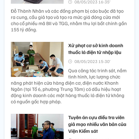
08/05/2023 16:35’
Đỗ Thành Nhân và các đồng phạm bị cáo buộc đã tạo
ra cung, cầu giả tạo và tạo ra mức giá đóng cửa mới
cho cổ phiếu mã BII và TGG, nhằm thu lợi bất chính gần
155 tỷ đồng.
Xử phạt cơ sở kinh doanh
thuốc lá điện tử nhập lậu
08/05/2023 15:30’
Qua công tác trinh sát, nắm
tình hình, lực lượng chức
năng phát hiện cửa hàng điện cơ, điện nước Khanh
Ngân (tại Tổ 6, phường Trung Tâm) có dấu hiệu hoạt
động kinh doanh các mặt hàng thuốc lá điện tử không
có nguồn gốc hợp pháp.
Tuyên án cựu điều tra viên
giả mạo nhiều văn bản của
Viện Kiểm sát