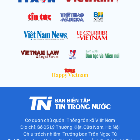
Cơ quan chủ quản: Thông tấn xã Việt Nam
Địa chỉ: Số 05 Lý Thường Kiệt, Cửa Nam, Hà Nội
Chịu trách nhiệm: Trưởng ban Trần Ngọc Tú