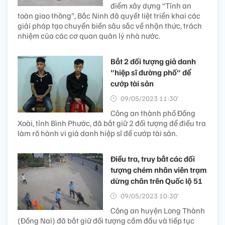
điểm xây dựng “Tỉnh an
toàn giao thông”, Bắc Ninh đã quyết liệt triển khai các
giải pháp tạo chuyển biến sâu sắc về nhận thức, trách
nhiệm của các cơ quan quản lý nhà nước.
Bắt 2 đối tượng giả danh
"hiệp sĩ đường phố" để
cướp tài sản
09/05/2023 11:30’
Công an thành phố Đồng
Xoài, tỉnh Bình Phước, đã bắt giữ 2 đối tượng để điều tra
làm rõ hành vi giả danh hiệp sĩ để cướp tài sản.
Điều tra, truy bắt các đối
tượng chém nhân viên trạm
dừng chân trên Quốc lộ 51
09/05/2023 10:30’
Công an huyện Long Thành
(Đồng Nai) đã bắt giữ đối tượng cầm đầu và tiếp tục