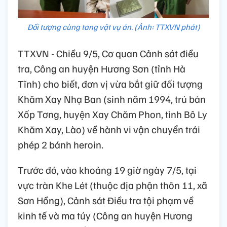
Đối tượng cùng tang vật vụ án. (Ảnh: TTXVN phát)
TTXVN - Chiều 9/5, Cơ quan Cảnh sát điều
tra, Công an huyện Hương Sơn (tỉnh Hà
Tĩnh) cho biết, đơn vị vừa bắt giữ đối tượng
Khăm Xay Nhạ Ban (sinh năm 1994, trú bản
Xốp Tơng, huyện Xay Chăm Phon, tỉnh Bô Ly
Khăm Xay, Lào) về hành vi vận chuyển trái
phép 2 bánh heroin.
Trước đó, vào khoảng 19 giờ ngày 7/5, tại
vực tràn Khe Lét (thuộc địa phận thôn 11, xã
Sơn Hồng), Cảnh sát Điều tra tội phạm về
kinh tế và ma túy (Công an huyện Hương