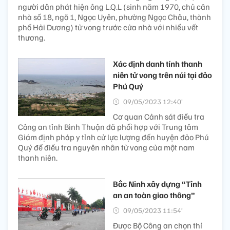
người dân phát hiện ông L.Q.L (sinh năm 1970, chủ căn
nhà số 18, ngõ 1, Ngọc Uyên, phường Ngọc Châu, thành
phố Hải Dương) tử vong trước cửa nhà với nhiều vết
thương.
Xác định danh tính thanh
niên tử vong trên núi tại đảo
Phú Quý
09/05/2023 12:40’
Cơ quan Cảnh sát điều tra
Công an tỉnh Bình Thuận đã phối hợp với Trung tâm
Giám định pháp y tỉnh cử lực lượng đến huyện đảo Phú
Quý để điều tra nguyên nhân tử vong của một nam
thanh niên.
Bắc Ninh xây dựng “Tỉnh
an an toàn giao thông”
09/05/2023 11:54’
Được Bộ Công an chọn thí