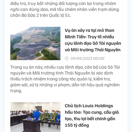
điều tra, truy bắt những đối tượng còn lại trong nhóm
nghi can dùng dao, mã tấu chém nhân viên trạm dừng
chân Bò Sữa 2 trên Quốc lộ 51.
Vụ án xảy ra tại mỏ than
Minh Tiến: Truy tố nhiều
cựu lãnh đạo Sở Tài nguyên
và Môi trường Thái Nguyên
09/05/2023 00:00’
Trong vụ án này, nhiều cựu lãnh đạo, cán bộ của Sở Tài
nguyên và Môi trường tỉnh Thái Nguyên bị xác định
thiếu trách nhiệm trong công tác quản lý, kiểm tra,
giám sát, xử lý những vi phạm, dẫn tới hậu quả nghiêm
trọng.
Chủ tịch Louis Holdings
hầu tòa: Tạo cung, cầu giả
tạo, thu lợi bất chính gần
155 tỷ đồng