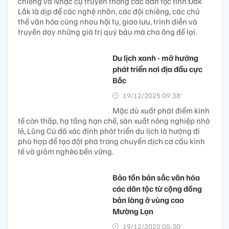
chiêng và Nhạc cụ truyền thống các dân tộc tỉnh Đắk
Lắk là dịp để các nghệ nhân, các đội chiêng, các chủ
thể văn hóa cùng nhau hội tụ, giao lưu, trình diễn và
truyền dạy những giá trị quý báu mà cha ông để lại.
Du lịch xanh - mở hướng
phát triển nơi địa đầu cực
Bắc
19/12/2025 09:38’
Mặc dù xuất phát điểm kinh
tế còn thấp, hạ tầng hạn chế, sản xuất nông nghiệp nhỏ
lẻ, Lũng Cú đã xác định phát triển du lịch là hướng đi
phù hợp để tạo đột phá trong chuyển dịch cơ cấu kinh
tế và giảm nghèo bền vững.
Bảo tồn bản sắc văn hóa
các dân tộc từ cộng đồng
bản làng ở vùng cao
Mường Lạn
19/12/2025 05:30’