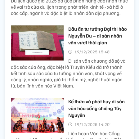
Du lịch quốc gia 2025 đã góp phần nâng cao nhận thức
về vai trò của du lịch trong phát triển kinh tế - xã hội ở
các cấp, ngành và đặc biệt là nhân dân địa phương.
Dấu ấn tư tưởng Đại thi hào
Nguyễn Du – di sản nhân
văn vượt thời gian
19/12/2025 15:48’
Di sản văn chương đồ sộ và
đặc sắc của ông, đặc biệt là Truyện Kiều đã trở thành
kết tinh sâu sắc của tư tưởng nhân văn, khát vọng về
công lý, nhân nghĩa, giá trị thẩm mỹ, nghệ thuật ngôn
từ, bản lĩnh văn hóa Việt Nam.
Kế thừa và phát huy di sản
văn hóa cồng chiêng Tây
Nguyên
19/12/2025 14:20’
Liên hoan Văn hóa Cồng