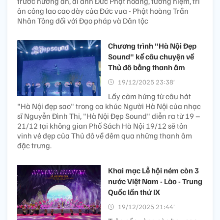
trước hương án, di ảnh Đức Phật hoàng, tưởng niệm, tri
ân công lao cao dày của Đức vua - Phật hoàng Trần
Nhân Tông đối với Đạo pháp và Dân tộc
Chương trình "Hà Nội Đẹp
Sound" kể câu chuyện về
Thủ đô bằng thanh âm
19/12/2025 23:38’
Lấy cảm hứng từ câu hát
"Hà Nội đẹp sao" trong ca khúc Người Hà Nội của nhạc
sĩ Nguyễn Đình Thi, "Hà Nội Đẹp Sound" diễn ra từ 19 –
21/12 tại không gian Phố Sách Hà Nội 19/12 sẽ tôn
vinh vẻ đẹp của Thủ đô về đêm qua những thanh âm
đặc trưng.
Khai mạc Lễ hội ném còn 3
nước Việt Nam - Lào - Trung
Quốc lần thứ IX
19/12/2025 21:44’