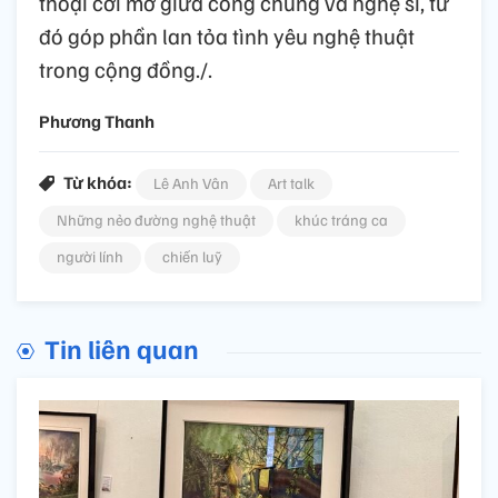
thoại cởi mở giữa công chúng và nghệ sĩ, từ
đó góp phần lan tỏa tình yêu nghệ thuật
trong cộng đồng./.
Phương Thanh
Từ khóa:
Lê Anh Vân
Art talk
Những nẻo đường nghệ thuật
khúc tráng ca
người lính
chiến luỹ
Tin liên quan