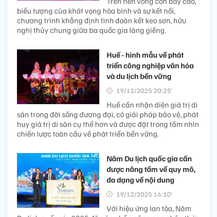
Trên nền vòng còn bay cao,
biểu tượng của khát vọng hòa bình và sự kết nối,
chương trình khẳng định tình đoàn kết keo sơn, hữu
nghị thủy chung giữa ba quốc gia láng giềng.
Huế - hình mẫu về phát
triển công nghiệp văn hóa
và du lịch bền vững
19/12/2025 20:25’
Huế cần nhận diện giá trị di
sản trong đời sống đương đại, có giải pháp bảo vệ, phát
huy giá trị di sản cụ thể hơn và được đặt trong tầm nhìn
chiến lược toàn cầu về phát triển bền vững.
Năm Du lịch quốc gia cần
được nâng tầm về quy mô,
đa dạng về nội dung
19/12/2025 16:10’
Với hiệu ứng lan tỏa, Năm