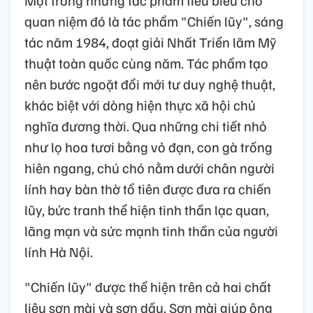
Một trong những tác phẩm tiêu biểu cho
quan niệm đó là tác phẩm "Chiến lũy", sáng
tác năm 1984, đoạt giải Nhất Triển lãm Mỹ
thuật toàn quốc cùng năm. Tác phẩm tạo
nên bước ngoặt đổi mới tư duy nghệ thuật,
khác biệt với dòng hiện thực xã hội chủ
nghĩa đương thời. Qua những chi tiết nhỏ
như lọ hoa tươi bằng vỏ đạn, con gà trống
hiên ngang, chú chó nằm dưới chân người
lính hay bàn thờ tổ tiên được đưa ra chiến
lũy, bức tranh thể hiện tinh thần lạc quan,
lãng mạn và sức mạnh tinh thần của người
lính Hà Nội.
"Chiến lũy" được thể hiện trên cả hai chất
liệu sơn mài và sơn dầu. Sơn mài giúp ông