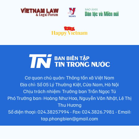
Cơ quan chủ quản: Thông tấn xã Việt Nam
Địa chỉ: Số 05 Lý Thường Kiệt, Cửa Nam, Hà Nội
Chịu trách nhiệm: Trưởng ban Trần Ngọc Tú
Phó Trưởng ban: Hoàng Như Hoa, Nguyễn Văn Nhật, Lê Thị
Thu Hương
Số điện thoại: 024.38257994 - Fax: 024.3826.7981 - Email:
tap.phongbien@gmail.com
Không sao chép nội dung khi chưa có sự đồng ý bằng văn bản
!