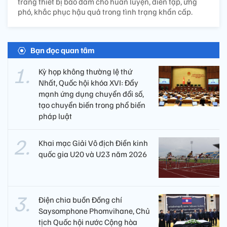
trang thiết bị bảo đảm cho huấn luyện, diễn tập, ứng
phó, khắc phục hậu quả trong tình trạng khẩn cấp.
Bạn đọc quan tâm
Kỳ họp không thường lệ thứ
Nhất, Quốc hội khóa XVI: Đẩy
mạnh ứng dụng chuyển đổi số,
tạo chuyển biến trong phổ biến
pháp luật
Khai mạc Giải Vô địch Điền kinh
quốc gia U20 và U23 năm 2026
Điện chia buồn Đồng chí
Saysomphone Phomvihane, Chủ
tịch Quốc hội nước Cộng hòa