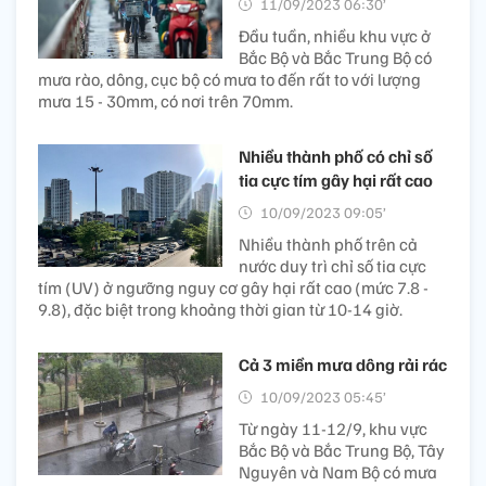
11/09/2023 06:30’
Đầu tuần, nhiều khu vực ở
Bắc Bộ và Bắc Trung Bộ có
mưa rào, dông, cục bộ có mưa to đến rất to với lượng
mưa 15 - 30mm, có nơi trên 70mm.
Nhiều thành phố có chỉ số
tia cực tím gây hại rất cao
10/09/2023 09:05’
Nhiều thành phố trên cả
nước duy trì chỉ số tia cực
tím (UV) ở ngưỡng nguy cơ gây hại rất cao (mức 7.8 -
9.8), đặc biệt trong khoảng thời gian từ 10-14 giờ.
Cả 3 miền mưa dông rải rác
10/09/2023 05:45’
Từ ngày 11-12/9, khu vực
Bắc Bộ và Bắc Trung Bộ, Tây
Nguyên và Nam Bộ có mưa