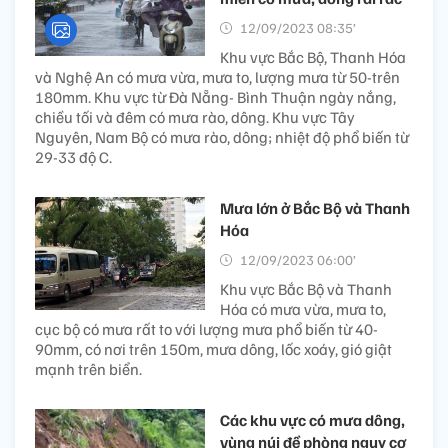
12/09/2023 08:35’
Khu vực Bắc Bộ, Thanh Hóa
và Nghệ An có mưa vừa, mưa to, lượng mưa từ 50-trên
180mm. Khu vực từ Đà Nẵng- Bình Thuận ngày nắng,
chiều tối và đêm có mưa rào, dông. Khu vực Tây
Nguyên, Nam Bộ có mưa rào, dông; nhiệt độ phổ biến từ
29-33 độ C.
Mưa lớn ở Bắc Bộ và Thanh
Hóa
12/09/2023 06:00’
Khu vực Bắc Bộ và Thanh
Hóa có mưa vừa, mưa to,
cục bộ có mưa rất to với lượng mưa phổ biến từ 40-
90mm, có nơi trên 150m, mưa dông, lốc xoáy, gió giật
mạnh trên biển.
Các khu vực có mưa dông,
vùng núi đề phòng nguy cơ