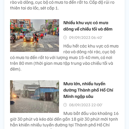
rào và dông, cục bộ có mưa to đến rất to. Cấp độ rủi ro
thiên tai do lốc, sét cấp 1.
Nhiều khu vực có mưa
dông về chiều tối và đêm
09/09/2023 06:40’
Hầu hết các khu vực có mưa
rào và dông rải rác, cục bộ
có mưa to đến rất to với lượng mưa 15-40 mm, có nơi
trên 80 mm (thời gian mưa tập trung vào chiều tối và
đêm).
Mưa lớn, nhiều tuyến
đường Thành phố Hồ Chí
Minh ngập sâu
08/09/2023 22:00’
Mưa bắt đầu vào khoảng 16
giờ 30 phút và kéo dài đến gần 18 giờ 30 phút mới tạnh
hẳn khiến nhiều tuyến đường tại Thành phố Hồ Chí