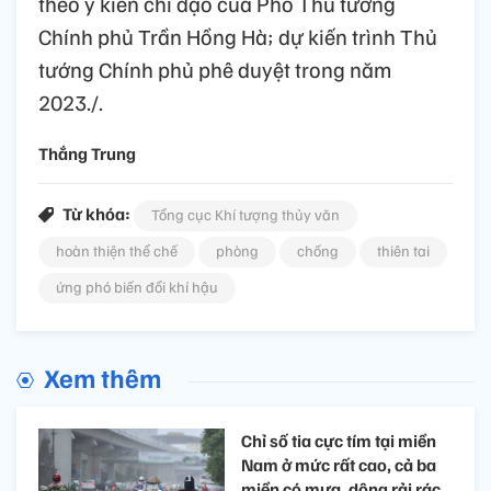
theo ý kiến chỉ đạo của Phó Thủ tướng
Chính phủ Trần Hồng Hà; dự kiến trình Thủ
tướng Chính phủ phê duyệt trong năm
2023./.
Thắng Trung
Từ khóa:
Tổng cục Khí tượng thủy văn
hoàn thiện thể chế
phòng
chống
thiên tai
ứng phó biến đổi khí hậu
Xem thêm
Chỉ số tia cực tím tại miền
Nam ở mức rất cao, cả ba
miền có mưa, dông rải rác