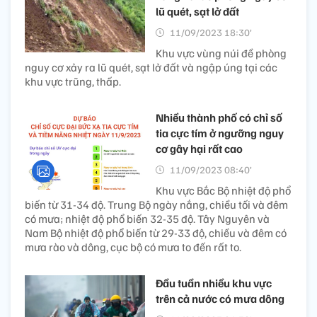
lũ quét, sạt lở đất
11/09/2023 18:30’
Khu vực vùng núi đề phòng
nguy cơ xảy ra lũ quét, sạt lở đất và ngập úng tại các
khu vực trũng, thấp.
Nhiều thành phố có chỉ số
tia cực tím ở ngưỡng nguy
cơ gây hại rất cao
11/09/2023 08:40’
Khu vực Bắc Bộ nhiệt độ phổ
biến từ 31-34 độ. Trung Bộ ngày nắng, chiều tối và đêm
có mưa; nhiệt độ phổ biến 32-35 độ. Tây Nguyên và
Nam Bộ nhiệt độ phổ biến từ 29-33 độ, chiều và đêm có
mưa rào và dông, cục bộ có mưa to đến rất to.
Đầu tuần nhiều khu vực
trên cả nước có mưa dông