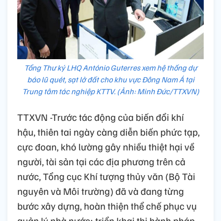
Tổng Thư ký LHQ António Guterres xem hệ thống dự
báo lũ quét, sạt lở đất cho khu vực Đông Nam Á tại
Trung tâm tác nghiệp KTTV. (Ảnh: Minh Đức/TTXVN)
TTXVN -Trước tác động của biến đổi khí
hậu, thiên tai ngày càng diễn biến phức tạp,
cực đoan, khó lường gây nhiều thiệt hại về
người, tài sản tại các địa phương trên cả
nước, Tổng cục Khí tượng thủy văn (Bộ Tài
nguyên và Môi trường) đã và đang từng
bước xây dựng, hoàn thiện thể chế phục vụ
quản lý nhà nước; triển khai thi hành pháp