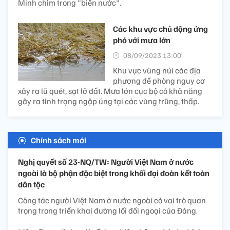
Minh chìm trong "biển nước".
Các khu vực chủ động ứng
phó với mưa lớn
08/09/2023 13:00’
Khu vực vùng núi các địa
phương đề phòng nguy cơ
xảy ra lũ quét, sạt lở đất. Mưa lớn cục bộ có khả năng
gây ra tình trạng ngập úng tại các vùng trũng, thấp.
Chính sách mới
Nghị quyết số 23-NQ/TW: Người Việt Nam ở nước
ngoài là bộ phận đặc biệt trong khối đại đoàn kết toàn
dân tộc
Công tác người Việt Nam ở nước ngoài có vai trò quan
trọng trong triển khai đường lối đối ngoại của Đảng.