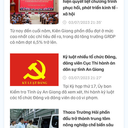
hiện quyết liệt chương trình
phục hồi, phát triển kinh tế -
xã hội
03/07/2023 21:35’
Từ nay đến cuối năm, Kiên Giang phấn đấu đạt ở mức
cao nhất các chỉ tiêu đề ra, trong đó tăng trưởng GRDP
cả năm đạt 6,5% trở lên.
Kỷ luật nhiều tổ chức Đảng,
đảng viên Cục Thi hành án
dân sự tỉnh An Giang
03/07/2023 21:27’
Tại Kỳ họp thứ 17, Ủy ban
Kiểm tra Tỉnh ủy An Giang đã xem xét, thi hành kỷ luật
các tổ chức Đảng và đảng viên do có vi phạm.
Thaco Trường Hải phấn
đấu trở thành trung tâm
nông nghiệp chế biến sâu