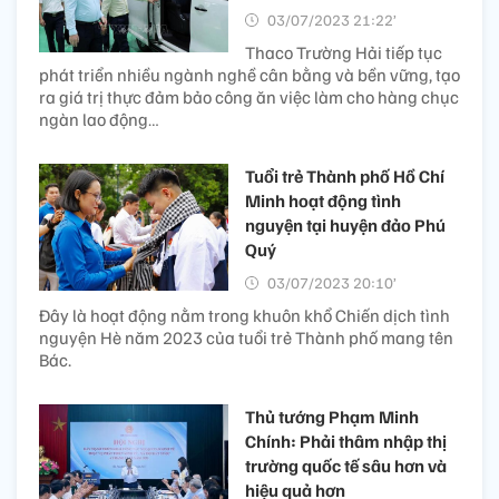
03/07/2023 21:22’
Thaco Trường Hải tiếp tục
phát triển nhiều ngành nghề cân bằng và bền vững, tạo
ra giá trị thực đảm bảo công ăn việc làm cho hàng chục
ngàn lao động…
Tuổi trẻ Thành phố Hồ Chí
Minh hoạt động tình
nguyện tại huyện đảo Phú
Quý
03/07/2023 20:10’
Đây là hoạt động nằm trong khuôn khổ Chiến dịch tình
nguyện Hè năm 2023 của tuổi trẻ Thành phố mang tên
Bác.
Thủ tướng Phạm Minh
Chính: Phải thâm nhập thị
trường quốc tế sâu hơn và
hiệu quả hơn