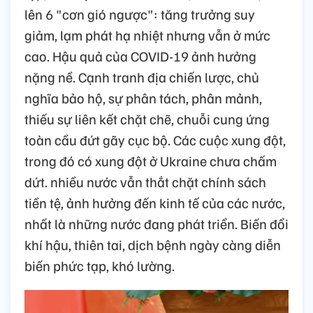
lên 6 "cơn gió ngược": tăng trưởng suy
giảm, lạm phát hạ nhiệt nhưng vẫn ở mức
cao. Hậu quả của COVID-19 ảnh hưởng
nặng nề. Cạnh tranh địa chiến lược, chủ
nghĩa bảo hộ, sự phân tách, phân mảnh,
thiếu sự liên kết chặt chẽ, chuỗi cung ứng
toàn cầu đứt gãy cục bộ. Các cuộc xung đột,
trong đó có xung đột ở Ukraine chưa chấm
dứt. nhiều nước vẫn thắt chặt chính sách
tiền tệ, ảnh hưởng đến kinh tế của các nước,
nhất là những nước đang phát triển. Biến đổi
khí hậu, thiên tai, dịch bệnh ngày càng diễn
biến phức tạp, khó lường.