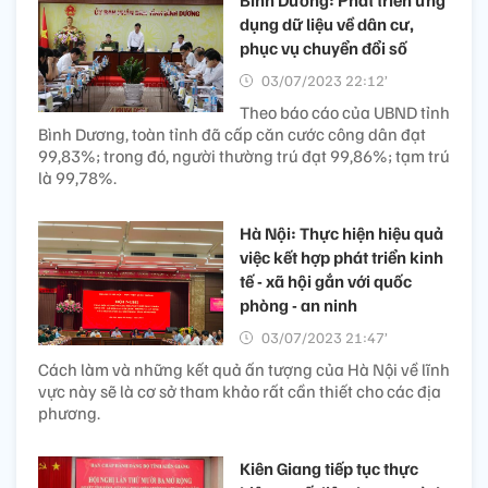
Bình Dương: Phát triển ứng
dụng dữ liệu về dân cư,
phục vụ chuyển đổi số
03/07/2023 22:12’
Theo báo cáo của UBND tỉnh
Bình Dương, toàn tỉnh đã cấp căn cước công dân đạt
99,83%; trong đó, người thường trú đạt 99,86%; tạm trú
là 99,78%.
Hà Nội: Thực hiện hiệu quả
việc kết hợp phát triển kinh
tế - xã hội gắn với quốc
phòng - an ninh
03/07/2023 21:47’
Cách làm và những kết quả ấn tượng của Hà Nội về lĩnh
vực này sẽ là cơ sở tham khảo rất cần thiết cho các địa
phương.
Kiên Giang tiếp tục thực