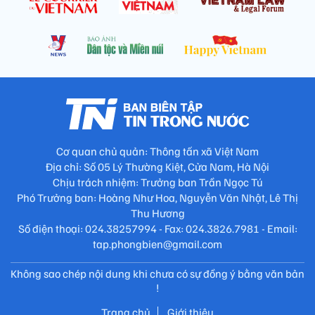
Cơ quan chủ quản: Thông tấn xã Việt Nam
Địa chỉ: Số 05 Lý Thường Kiệt, Cửa Nam, Hà Nội
Chịu trách nhiệm: Trưởng ban Trần Ngọc Tú
Phó Trưởng ban: Hoàng Như Hoa, Nguyễn Văn Nhật, Lê Thị
Thu Hương
Số điện thoại: 024.38257994 - Fax: 024.3826.7981 - Email:
tap.phongbien@gmail.com
Không sao chép nội dung khi chưa có sự đồng ý bằng văn bản
!
Trang chủ
Giới thiệu