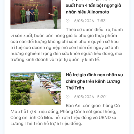
xuất hơn 4 tấn bột ngọt giả
nhãn hiệu Ajinomoto
16/05/2026 17:53’
Theo cơ quan điều tra, hành
vi sản xuất, buôn bán hàng giả là phụ gia thực phẩm
của các đối tượng không chỉ xâm phạm quyền sở hữu
trí tuệ của doanh nghiệp mà còn tiềm ẩn nguy cơ ảnh
hưởng nghiêm trọng đến sức khỏe người tiêu dùng, môi
trường kinh doanh và trật tự quản lý kinh tế.
Hỗ trợ gia đình nạn nhân vụ
chìm ghe trên kênh Lương
Thế Trân
16/05/2026 15:20’
Ban An toàn giao thông Cà
Mau hỗ trợ 4 triệu đồng, Phòng Cảnh sát giao thông,
Công an tỉnh Cà Mau hỗ trợ 5 triệu đồng và UBND xã
Lương Thế Trân hỗ trợ 5 triệu đồng.