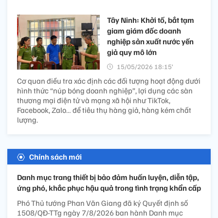
Tây Ninh: Khởi tố, bắt tạm
giam giám đốc doanh
nghiệp sản xuất nước yến
giả quy mô lớn
15/05/2026 18:15’
Cơ quan điều tra xác định các đối tượng hoạt động dưới
hình thức “núp bóng doanh nghiệp”, lợi dụng các sàn
thương mại điện tử và mạng xã hội như TikTok,
Facebook, Zalo… để tiêu thụ hàng giả, hàng kém chất
lượng.
Chính sách mới
Danh mục trang thiết bị bảo đảm huấn luyện, diễn tập,
ứng phó, khắc phục hậu quả trong tình trạng khẩn cấp
Phó Thủ tướng Phan Văn Giang đã ký Quyết định số
1508/QĐ-TTg ngày 7/8/2026 ban hành Danh mục