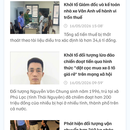
Khởi tố Giám đốc và kế toán
nhà xe Vân Anh về hành vi
trốn thuế
16/05/2026 15:08’
Tổng số tiền thuế bị thất
thoát theo tài liệu điều tra xác định là hơn 34,6 tỉ đồng.
Khởi tố đối tượng lừa đảo
chiến đoạt tiền qua hình
thức "đặt cọc mua xe ô tô
giá rẻ" trên mạng xã hội
16/05/2026 09:59’
Đối tượng Nguyễn Văn Chung sinh năm 1996, trú tại xã
Phú Lạc (tỉnh Thái Nguyên) đã chiếm đoạt hơn 200
triệu đồng của nhiều bị hại ở nhiều tỉnh, thành phố trên
cả nước.
Phát hiện đối tượng vận
chuyển hơn 260 kg pháo