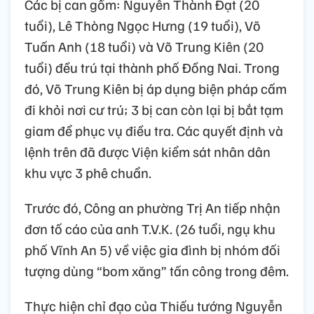
Các bị can gồm: Nguyễn Thành Đạt (20
tuổi), Lê Thòng Ngọc Hưng (19 tuổi), Võ
Tuấn Anh (18 tuổi) và Võ Trung Kiên (20
tuổi) đều trú tại thành phố Đồng Nai. Trong
đó, Võ Trung Kiên bị áp dụng biện pháp cấm
đi khỏi nơi cư trú; 3 bị can còn lại bị bắt tạm
giam để phục vụ điều tra. Các quyết định và
lệnh trên đã được Viện kiểm sát nhân dân
khu vực 3 phê chuẩn.
Trước đó, Công an phường Trị An tiếp nhận
đơn tố cáo của anh T.V.K. (26 tuổi, ngụ khu
phố Vĩnh An 5) về việc gia đình bị nhóm đối
tượng dùng “bom xăng” tấn công trong đêm.
Thực hiện chỉ đạo của Thiếu tướng Nguyễn