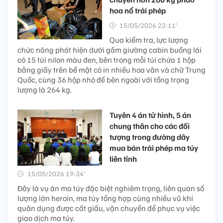
hoa nổ trái phép
15/05/2026 22:11’
Qua kiểm tra, lực lượng
chức năng phát hiện dưới gầm giường cabin buồng lái
có 15 túi nilon màu đen, bên trong mỗi túi chứa 1 hộp
bằng giấy trên bề mặt có in nhiều hoa văn và chữ Trung
Quốc, cùng 36 hộp nhỏ để bên ngoài với tổng trọng
lượng là 264 kg.
Tuyên 4 án tử hình, 5 án
chung thân cho các đối
tượng trong đường dây
mua bán trái phép ma túy
liên tỉnh
15/05/2026 19:34’
Đây là vụ án ma túy đặc biệt nghiêm trọng, liên quan số
lượng lớn heroin, ma túy tổng hợp cùng nhiều vũ khí
quân dụng được cất giấu, vận chuyển để phục vụ việc
giao dịch ma túy.