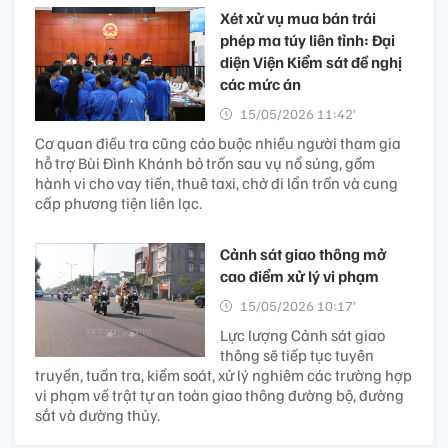
Xét xử vụ mua bán trái
phép ma túy liên tỉnh: Đại
diện Viện Kiểm sát đề nghị
các mức án
15/05/2026 11:42’
Cơ quan điều tra cũng cáo buộc nhiều người tham gia
hỗ trợ Bùi Đình Khánh bỏ trốn sau vụ nổ súng, gồm
hành vi cho vay tiền, thuê taxi, chở đi lẩn trốn và cung
cấp phương tiện liên lạc.
Cảnh sát giao thông mở
cao điểm xử lý vi phạm
15/05/2026 10:17’
Lực lượng Cảnh sát giao
thông sẽ tiếp tục tuyên
truyền, tuần tra, kiểm soát, xử lý nghiêm các trường hợp
vi phạm về trật tự an toàn giao thông đường bộ, đường
sắt và đường thủy.