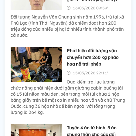
16/05/2026 09:59’
Đối tượng Nguyễn Văn Chung sinh năm 1996, trú tại xã
Phú Lạc (tỉnh Thái Nguyên) đã chiếm đoạt hơn 200
triệu đồng của nhiều bị hại ở nhiều tỉnh, thành phố trên
cả nước.
Phát hiện đối tượng vận
chuyển hơn 260 kg pháo
hoa nổ trái phép
15/05/2026 22:11’
Qua kiểm tra, lực lượng
chức năng phát hiện dưới gầm giường cabin buồng lái
có 15 túi nilon màu đen, bên trong mỗi túi chứa 1 hộp
bằng giấy trên bề mặt có in nhiều hoa văn và chữ Trung
Quốc, cùng 36 hộp nhỏ để bên ngoài với tổng trọng
lượng là 264 kg.
Tuyên 4 án tử hình, 5 án
chung thân cho các đối