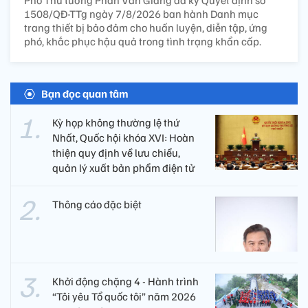
Phó Thủ tướng Phan Văn Giang đã ký Quyết định số
1508/QĐ-TTg ngày 7/8/2026 ban hành Danh mục
trang thiết bị bảo đảm cho huấn luyện, diễn tập, ứng
phó, khắc phục hậu quả trong tình trạng khẩn cấp.
Bạn đọc quan tâm
Kỳ họp không thường lệ thứ
Nhất, Quốc hội khóa XVI: Hoàn
thiện quy định về lưu chiểu,
quản lý xuất bản phẩm điện tử
Thông cáo đặc biệt
Khởi động chặng 4 - Hành trình
“Tôi yêu Tổ quốc tôi” năm 2026