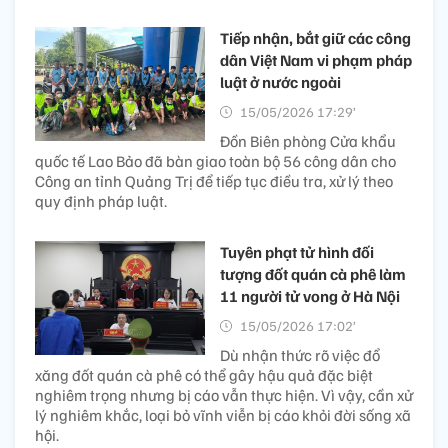
Tiếp nhận, bắt giữ các công
dân Việt Nam vi phạm pháp
luật ở nước ngoài
15/05/2026 17:29’
Đồn Biên phòng Cửa khẩu
quốc tế Lao Bảo đã bàn giao toàn bộ 56 công dân cho
Công an tỉnh Quảng Trị để tiếp tục điều tra, xử lý theo
quy định pháp luật.
Tuyên phạt tử hình đối
tượng đốt quán cà phê làm
11 người tử vong ở Hà Nội
15/05/2026 17:02’
Dù nhận thức rõ việc đổ
xăng đốt quán cà phê có thể gây hậu quả đặc biệt
nghiêm trọng nhưng bị cáo vẫn thực hiện. Vì vậy, cần xử
lý nghiêm khắc, loại bỏ vĩnh viễn bị cáo khỏi đời sống xã
hội.