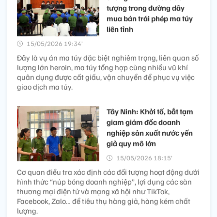
tượng trong đường dây
mua bán trái phép ma túy
liên tỉnh
15/05/2026 19:34’
Đây là vụ án ma túy đặc biệt nghiêm trọng, liên quan số
lượng lớn heroin, ma túy tổng hợp cùng nhiều vũ khí
quân dụng được cất giấu, vận chuyển để phục vụ việc
giao dịch ma túy.
Tây Ninh: Khởi tố, bắt tạm
giam giám đốc doanh
nghiệp sản xuất nước yến
giả quy mô lớn
15/05/2026 18:15’
Cơ quan điều tra xác định các đối tượng hoạt động dưới
hình thức “núp bóng doanh nghiệp”, lợi dụng các sàn
thương mại điện tử và mạng xã hội như TikTok,
Facebook, Zalo… để tiêu thụ hàng giả, hàng kém chất
lượng.