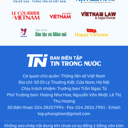
Cơ quan chủ quản: Thông tấn xã Việt Nam
Địa chỉ: Số 05 Lý Thường Kiệt, Cửa Nam, Hà Nội
Chịu trách nhiệm: Trưởng ban Trần Ngọc Tú
Phó Trưởng ban: Hoàng Như Hoa, Nguyễn Văn Nhật, Lê Thị
Thu Hương
Số điện thoại: 024.38257994 - Fax: 024.3826.7981 - Email:
tap.phongbien@gmail.com
Không sao chép nội dung khi chưa có sự đồng ý bằng văn bản