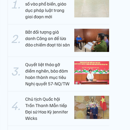
số vào phổ biến, giáo
dục pháp luật trong
giai đoạn mới
Bắt đối tượng giả
danh Công an để lừa
đảo chiếm đoạt tài sản
Quyết liệt tháo gỡ
điểm nghẽn, bảo đảm
hoàn thành mục tiêu
Nghị quyết 57-NQ/TW
Chủ tịch Quốc hội
Trần Thanh Mẫn tiếp
Đại sứ Hoa Kỳ Jennifer
Wicks