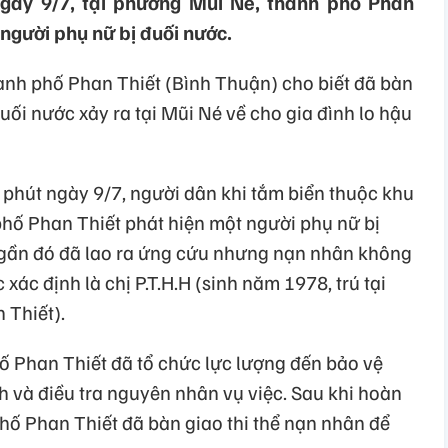
gày 9/7, tại phường Mũi Né, thành phố Phan
người phụ nữ bị đuối nước.
nh phố Phan Thiết (Bình Thuận) cho biết đã bàn
uối nước xảy ra tại Mũi Né về cho gia đình lo hậu
 phút ngày 9/7, người dân khi tắm biển thuộc khu
hố Phan Thiết phát hiện một người phụ nữ bị
 gần đó đã lao ra ứng cứu nhưng nạn nhân không
ác định là chị P.T.H.H (sinh năm 1978, trú tại
 Thiết).
ố Phan Thiết đã tổ chức lực lượng đến bảo vệ
h và điều tra nguyên nhân vụ việc. Sau khi hoàn
phố Phan Thiết đã bàn giao thi thể nạn nhân để