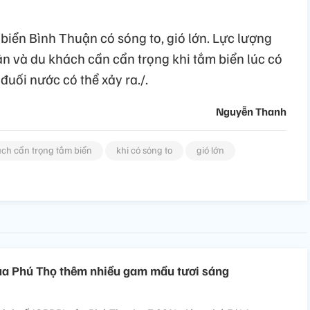
biển Bình Thuận có sóng to, gió lớn. Lực lượng
 và du khách cần cẩn trọng khi tắm biển lúc có
 đuối nước có thể xảy ra./.
Nguyễn Thanh
ch cẩn trọng tắm biển
khi có sóng to
gió lớn
 của Phú Thọ thêm nhiều gam mầu tươi sáng