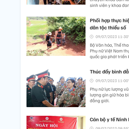
sinh viên y khoa đan
Phối hợp thực hiệ
dân tộc thiểu số
09/07/2023 11:30’
Bộ Văn hóa, Thể tha
Phụ nữ Việt Nam thự
quốc gia phát triển 
Thúc đẩy bình đẳ
09/07/2023 11:00’
Phụ nữ lực lượng vũ
lượng gìn giữ hòa b
đẳng giới.
Cán bộ y tế Ninh
09/07/2023 09:55’