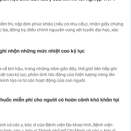
iểm thi, nộp đơn phúc khảo (nếu có nhu cầu), nhận giấy chứng
c bạ, đăng ký, điều chỉnh nguyện vọng xét tuyển đại học, xác
p ghi nhận những mức nhiệt cao kỷ lục
về khí hậu, trong những năm gần đây, thế giới liên tiếp ghi
t cao kỷ lục, phản ánh tác động của hiện tượng nóng lên
 kính tạo ra từ các hoạt động của con người.
huốc miễn phí cho người có hoàn cảnh khó khăn tại
nh có các y, bác sĩ của Bệnh viện Đa khoa tỉnh, Bệnh viện
tỉnh; các y, bác sĩ Thành phố Hồ Chí Minh và các y, bác sĩ,