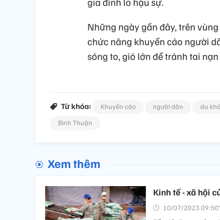
gia đình lo hậu sự.
Những ngày gần đây, trên vùng 
chức năng khuyến cáo người dân
sóng to, gió lớn để tránh tai nạn
Từ khóa:
Khuyến cáo
người dân
du khá
Bình Thuận
Xem thêm
Kinh tế - xã hội
10/07/2023 09:50’