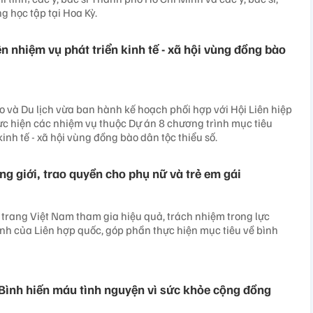
g học tập tại Hoa Kỳ.
n nhiệm vụ phát triển kinh tế - xã hội vùng đồng bào
o và Du lịch vừa ban hành kế hoạch phối hợp với Hội Liên hiệp
c hiện các nhiệm vụ thuộc Dự án 8 chương trình mục tiêu
kinh tế - xã hội vùng đồng bào dân tộc thiểu số.
ng giới, trao quyền cho phụ nữ và trẻ em gái
 trang Việt Nam tham gia hiệu quả, trách nhiệm trong lực
ình của Liên hợp quốc, góp phần thực hiện mục tiêu về bình
 Bình hiến máu tình nguyện vì sức khỏe cộng đồng