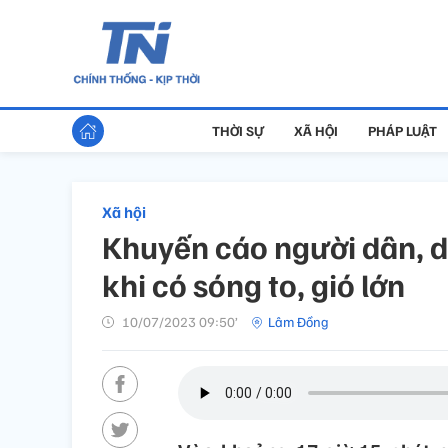
THỜI SỰ
XÃ HỘI
PHÁP LUẬT
Xã hội
Khuyến cáo người dân, d
khi có sóng to, gió lớn
10/07/2023 09:50’
Lâm Đồng