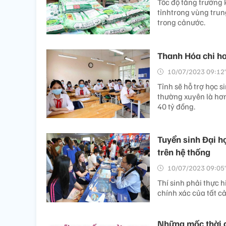
Tốc độ tăng trưởng 
tỉnhtrong vùng trun
trong cảnước.
Thanh Hóa chi hơ
10/07/2023 09:12’
Tỉnh sẽ hỗ trợ học 
thường xuyên là hơn 
40 tỷ đồng.
Tuyển sinh Đại h
trên hệ thống
10/07/2023 09:05’
Thí sinh phải thực h
chính xác của tất cả
Những mốc thời g