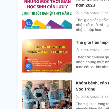
năm 2023
10/07/2023 08:36’
Thời gian công bố đ
nhận kết quả thi, họ
nhận nhập học…
Thế giới liên tiế
10/07/2023 08:33’
Theo các chuyên gia 
nhận những mức nhiệ
toàn cầu do khí nhà
Khám bệnh, cấp t
Sóc Trăng
09/07/2023 21:33’
Tham gia chương trì
chuyên khoa Sản Nhi 