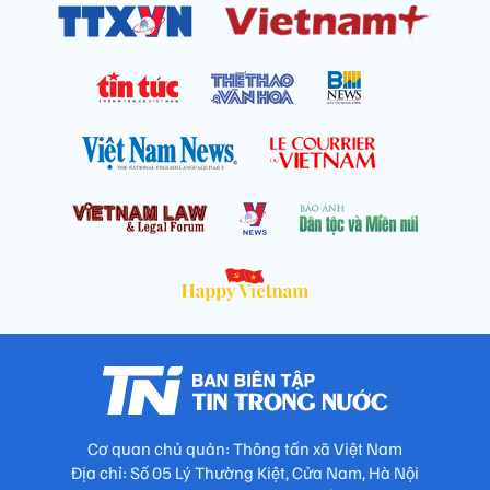
Cơ quan chủ quản: Thông tấn xã Việt Nam
Địa chỉ: Số 05 Lý Thường Kiệt, Cửa Nam, Hà Nội