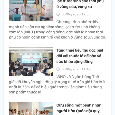
lọc trước sinh cho thai phụ
ở vùng sâu, vùng xa
03/06/2025 12:33’
Chương trình nhằm đẩy
mạnh tiếp cận xét nghiệm sàng lọc trước sinh không
xâm lấn (NIPT) trong cộng đồng, đặc biệt là nhóm thai
phụ có hoàn cảnh kinh tế khó khăn ở vùng sâu, vùng xa.
Tăng thuế tiêu thụ đặc biệt
đối với thuốc lá để bảo vệ
sức khỏe cộng đồng
03/06/2025 11:49’
WHO và Ngân hàng Thế
giới đã khuyến nghị rằng tỷ trọng thuế trên giá bán lẻ ít
nhất là 75% để có hiệu quả trong việc giảm tiêu dùng
sản phẩm thuốc lá.
Cứu sống một bệnh nhân
người Hàn Quốc đột quỵ