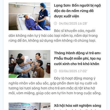
Lạng Sơn: Bốn người bị ngộ
độc do ăn nấm rừng đã
được xuất viện
04/06/2025 16:28’
Bác sĩ khuyến cáo, người
dân không nên tự ý hái các loại nấm lạ, nấm dại trong
rừng để ăn, không sử dụng nấm không rõ chủng loại.
Tháng Hành động vì trẻ em:
Phẫu thuật miễn phí, tạo nụ
cười xinh cho trẻ khó khăn
03/06/2025 17:02’
Đây là hoạt động mang ý
nghĩa nhân văn sâu sắc, góp phần đem lại nụ cười và
tương lai tươi sáng hơn cho trẻ em mắc dị tật khe hở
môi, vòm miệng, giúp các em tự tin hơn trong cuộc sống.
Xã hội hóa xét nghiệm sàng