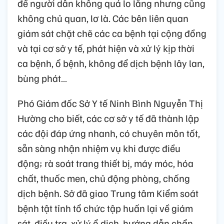
để người dân không quá lo lắng nhưng cũng
không chủ quan, lơ là. Các bên liên quan
giám sát chặt chẽ các ca bệnh tại cộng đồng
và tại cơ sở y tế, phát hiện và xử lý kịp thời
ca bệnh, ổ bệnh, không để dịch bệnh lây lan,
bùng phát…
Phó Giám đốc Sở Y tế Ninh Bình Nguyễn Thị
Hường cho biết, các cơ sở y tế đã thành lập
các đội đáp ứng nhanh, có chuyên môn tốt,
sẵn sàng nhận nhiệm vụ khi được điều
động; rà soát trang thiết bị, máy móc, hóa
chất, thuốc men, chủ động phòng, chống
dịch bệnh. Sở đã giao Trung tâm Kiểm soát
bệnh tật tỉnh tổ chức tập huấn lại về giám
sát, điều tra, xử lý ổ dịch, hướng dẫn chẩn