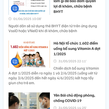
làm gì để bảo đảm quyền
lợi đi khám, chữa bệnh
BHYT
01/06/2025 10:08’
Người dân sẽ sử dụng thẻ BHYT điện tử trên ứng dụng
VssID hoặc VNeID khi đi khám, chữa bệnh
Hà Nội tổ chức 1.602 điểm
uống bổ sung Vitamin A đợt
1/2025
31/05/2025 22:11’
Chiến dịch bổ sung Vitamin
A đợt 1/2025 diễn ra ngày 1 và 2/6/2025 (uống vét từ
ngày 3/6/2025 đến hết ngày 4/6/2025) kết hợp tẩy
giun cho trẻ em.
Yên Bái chủ động phòng,
chống COVID-19
31/05/2025 14:25’