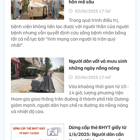
hôn mê sâu
02/06/2025 17:56’
Trong quá trình điều trị,
bệnh viện không liên lạc được với người thân của người
bệnh nhưng vẫn quyết định cứu sống bệnh nhân bằng
tất cả nỗ lực bởi “tính mạng con người là trân quý
nhất”.
Người dân vất vả mưu sinh
những ngày nắng nóng
02/06/2025 17:40’
Vào khoảng thời gian từ 10 -
14 giờ, lượng phương tiện
tham gia giao thông trên đường ở thành phố Hải Dương
giảm mạnh, người dân hạn chế ra đường do nắng nóng
và nhiệt độ cao.
Dừng cấp thẻ BHYT giấy từ
1/6/2025: Người dân cần