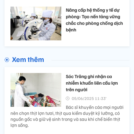
Nâng cấp hệ thống y tế dự
phòng: Tạo nền tảng vững
chắc cho phòng chống dịch
bệnh
Xem thêm
Sóc Trăng ghi nhận ca
nhiễm khuẩn liên cầu lợn
trên người
05/06/2025 11:33’
Bác sĩ khuyến cáo mọi người
nên chọn thịt lợn tươi, thịt qua kiểm duyệt kỹ lưỡng, có
nguồn gốc và giữ vệ sinh trong và sau khi chế biến thịt
lợn sống.