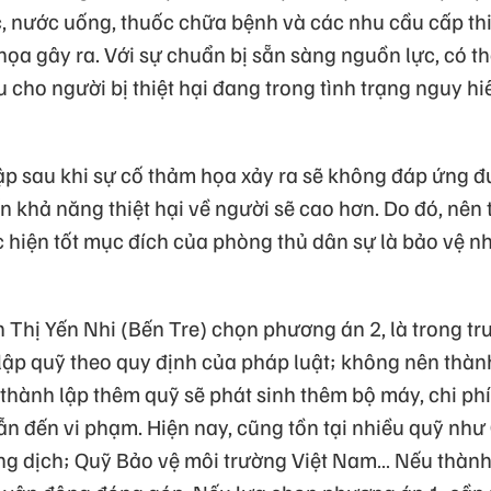
c, nước uống, thuốc chữa bệnh và các nhu cầu cấp thi
 họa gây ra. Với sự chuẩn bị sẵn sàng nguồn lực, có t
 cho người bị thiệt hại đang trong tình trạng nguy h
ập sau khi sự cố thảm họa xảy ra sẽ không đáp ứng 
ến khả năng thiệt hại về người sẽ cao hơn. Do đó, nên 
c hiện tốt mục đích của phòng thủ dân sự là bảo vệ n
n Thị Yến Nhi (Bến Tre) chọn phương án 2, là trong 
lập quỹ theo quy định của pháp luật; không nên thà
hành lập thêm quỹ sẽ phát sinh thêm bộ máy, chi phí 
dẫn đến vi phạm. Hiện nay, cũng tồn tại nhiều quỹ nh
ống dịch; Quỹ Bảo vệ môi trường Việt Nam… Nếu thàn