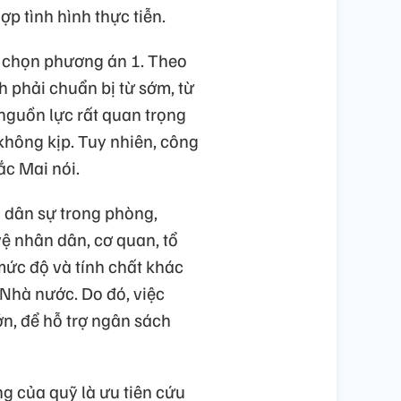
 tình hình thực tiễn.
a chọn phương án 1. Theo
h phải chuẩn bị từ sớm, từ
 nguồn lực rất quan trọng
không kịp. Tuy nhiên, công
ắc Mai nói.
 dân sự trong phòng,
vệ nhân dân, cơ quan, tổ
 mức độ và tính chất khác
 Nhà nước. Do đó, việc
ớn, để hỗ trợ ngân sách
g của quỹ là ưu tiên cứu