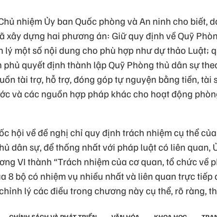
Chủ nhiệm Ủy ban Quốc phòng và An ninh cho biết, d
ã xây dựng hai phương án: Giữ quy định về Quỹ Phòn
nh lý một số nội dung cho phù hợp như dự thảo Luật; 
 phủ quyết định thành lập Quỹ Phòng thủ dân sự the
ồn tài trợ, hỗ trợ, đóng góp tự nguyện bằng tiền, tài
ước và các nguồn hợp pháp khác cho hoạt động phòn
uốc hội về đề nghị chỉ quy định trách nhiệm cụ thể của
thủ dân sự, để thống nhất với pháp luật có liên quan
ương VI thành “Trách nhiệm của cơ quan, tổ chức về 
a 8 bộ có nhiệm vụ nhiều nhất và liên quan trực tiế
 chỉnh lý các điều trong chương này cụ thể, rõ ràng, t
CHÍNH SÁCH VÀ PHÁT TRIỂN
VĂN HÓA
KHOA HỌC
TRAN