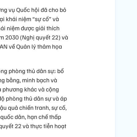
ường vụ Quốc hội đã cho bỏ
ại khái niệm “sự cố” và
ái niệm được giải thích
m 2030 (Nghị quyết 22) và
EAN về Quản lý thảm họa
ộng phòng thủ dân sự; bổ
ng bằng, minh bạch và
địa phương khác và cộng
 độ phòng thủ dân sự và áp
u quả chiến tranh, sự cố,
ế quốc dân, hạn chế thấp
quyết 22 và thực tiễn hoạt