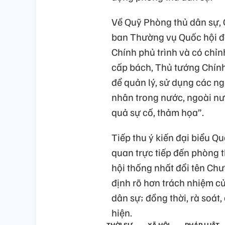
Về Quỹ Phòng thủ dân sự, 
ban Thường vụ Quốc hội đ
Chính phủ trình và có chỉ
cấp bách, Thủ tướng Chính
để quản lý, sử dụng các ngu
nhân trong nước, ngoài n
quả sự cố, thảm họa”.
Tiếp thu ý kiến đại biểu Q
quan trực tiếp đến phòng 
hội thống nhất đổi tên Ch
định rõ hơn trách nhiệm củ
dân sự; đồng thời, rà soát,
hiện.
THỜI SỰ
XÃ HỘI
PHÁP LUẬT