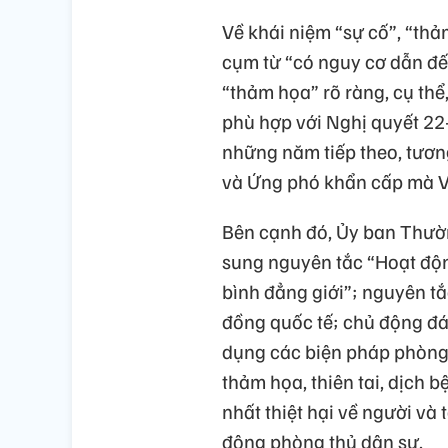
Về khái niệm “sự cố”, “thả
cụm từ “có nguy cơ dẫn đến
“thảm họa” rõ ràng, cụ thể
phù hợp với Nghị quyết 22
những năm tiếp theo, tươn
và Ứng phó khẩn cấp mà Vi
Bên cạnh đó, Ủy ban Thườn
sung nguyên tắc “Hoạt độ
bình đẳng giới”; nguyên tắ
đồng quốc tế; chủ động đá
dụng các biện pháp phòng 
thảm họa, thiên tai, dịch 
nhất thiệt hại về người và
động phòng thủ dân sự.