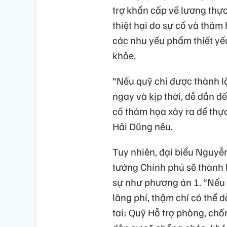
trợ khẩn cấp về lương thự
thiệt hại do sự cố và thảm
các nhu yếu phẩm thiết yếu
khỏe.
“Nếu quỹ chỉ được thành l
ngay và kịp thời, dễ dẫn đ
cố thảm họa xảy ra để thự
Hải Dũng nêu.
Tuy nhiên, đại biểu Nguyễ
tướng Chính phủ sẽ thành 
sự như phương án 1. “Nếu t
lãng phí, thậm chí có thể 
tai; Quỹ Hỗ trợ phòng, ch