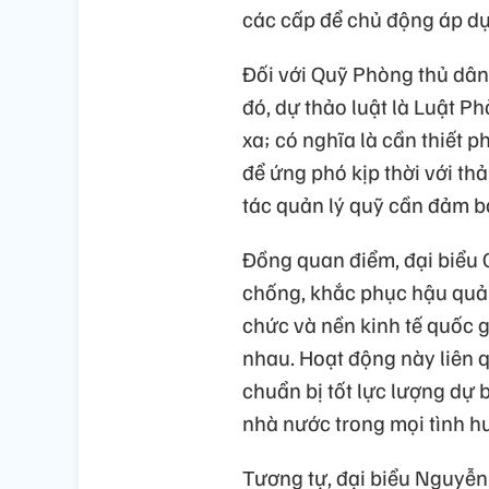
các cấp để chủ động áp dụ
Đối với Quỹ Phòng thủ dân
đó, dự thảo luật là Luật P
xa; có nghĩa là cần thiết p
để ứng phó kịp thời với th
tác quản lý quỹ cần đảm bả
Đồng quan điểm, đại biểu 
chống, khắc phục hậu quả c
chức và nền kinh tế quốc g
nhau. Hoạt động này liên q
chuẩn bị tốt lực lượng dự 
nhà nước trong mọi tình h
Tương tự, đại biểu Nguyễn