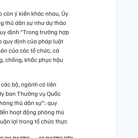
o còn ý kiến khác nhau, Ủy
g thủ dân sự như dự thảo
quy định “Trong trường hợp
o quy định của pháp luật
 sản của các tổ chức, cá
g, chống, khắc phục hậu
 các bộ, ngành có liên
, Ủy ban Thường vụ Quốc
phòng thủ dân sự”; quy
p đến hoạt động phòng thủ
huận lợi trong tổ chức thực
G ĐỊA PHƯƠNG
ĐA PHƯƠNG TIỆN