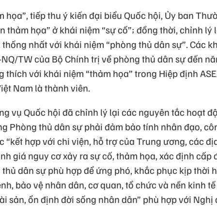
m họa”, tiếp thu ý kiến đại biểu Quốc hội, Ủy ban Th
 thảm họa” ở khái niệm “sự cố”; đồng thời, chỉnh lý l
, thống nhất với khái niệm “phòng thủ dân sự”. Các kh
-NQ/TW của Bộ Chính trị về phòng thủ dân sự đến nă
g thích với khái niệm “thảm họa” trong Hiệp định AS
ệt Nam là thành viên.
g vụ Quốc hội đã chỉnh lý lại các nguyên tắc hoạt đ
ng Phòng thủ dân sự phải đảm bảo tính nhân đạo, cô
c “kết hợp với chi viện, hỗ trợ của Trung ương, các 
nh giá nguy cơ xảy ra sự cố, thảm họa, xác định cấp
thủ dân sự phù hợp để ứng phó, khắc phục kịp thời hậ
bệnh, bảo vệ nhân dân, cơ quan, tổ chức và nền kinh t
 tài sản, ổn định đời sống nhân dân” phù hợp với Nghị 