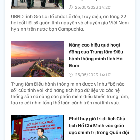
25/05/2023 14:20’
UBND tỉnh Gia Lai tổ chức Lễ đón, truy điệu, an táng 22
hài cốt liệt sỹ quân tình nguyện và chuyên gia Việt Nam
hy sinh trên nước bạn Campuchia.
Nâng cao hiệu quả hoạt
động của Trung tâm Điều
hành thông minh tỉnh Hà
Nam
25/05/2023 14:10’
Trung tâm Điều hành thông minh được ví như “bộ não
số” của tỉnh với khả năng tích hợp dữ liệu và các hệ
thống sẵn có cùng các phần mềm điều khiển trung tâm,
tạo ra cái nhìn tổng thể toàn cảnh trên mọi lĩnh vực.
Phát huy giá trị di tích Chủ
tịch Hồ Chí Minh vào giáo
dục chính trị trong Quân đội