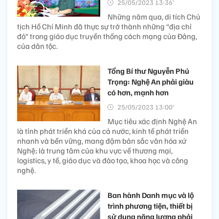
25/05/2023 13:36’
Những năm qua, di tích Chủ
tịch Hồ Chí Minh đã thực sự trở thành những “địa chỉ
đỏ” trong giáo dục truyền thống cách mạng của Đảng,
của dân tộc.
Tổng Bí thư Nguyễn Phú
Trọng: Nghệ An phải giàu
có hơn, mạnh hơn
25/05/2023 13:00’
Mục tiêu xác định Nghệ An
là tỉnh phát triển khá của cả nước, kinh tế phát triển
nhanh và bền vững, mang đậm bản sắc văn hóa xứ
Nghệ; là trung tâm của khu vực về thương mại,
logistics, y tế, giáo dục và đào tạo, khoa học và công
nghệ.
Ban hành Danh mục và lộ
trình phương tiện, thiết bị
sử dụng năng lượng phải