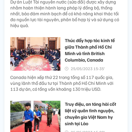
Dự án Luật Tài nguyên nước (sửa đổi) được xây dựng
nhằm hoàn thiện hành lang pháp lý đồng bộ, thống
nhất, bảo đảm minh bạch để có khả năng khai thác tối
đa nguồn lực tài nguyên, phân bổ hợp lý và sử dụng có
hiệu quả.
Thúc đẩy hợp tác kinh tế
giữa Thành phố Hồ Chí
Minh và tỉnh British
Columbia, Canada
25/05/2023 15:35’
Canada hiện xếp thứ 22 trong tổng số 117 quốc gia,
vùng lãnh thổ đầu tư tại Thành phố Hồ Chí Minh với
113 dự án, có tổng vốn khoảng 130 triệu USD.
Truy điệu, an táng hài cốt
liệt sỹ quân tình nguyện,
chuyên gia Việt Nam hy
sinh tại Lào