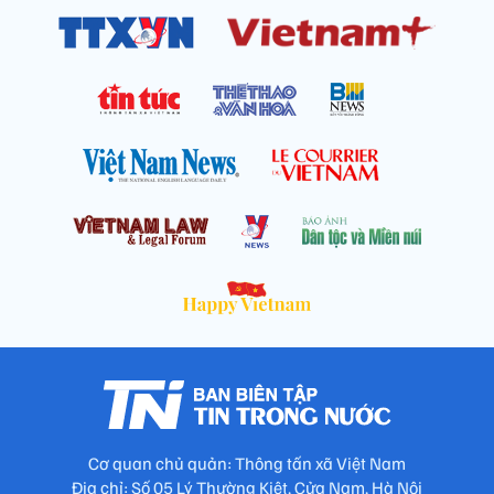
Cơ quan chủ quản: Thông tấn xã Việt Nam
Địa chỉ: Số 05 Lý Thường Kiệt, Cửa Nam, Hà Nội