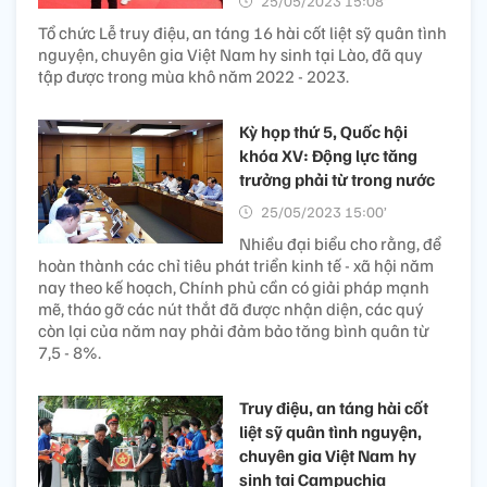
25/05/2023 15:08’
Tổ chức Lễ truy điệu, an táng 16 hài cốt liệt sỹ quân tình
nguyện, chuyên gia Việt Nam hy sinh tại Lào, đã quy
tập được trong mùa khô năm 2022 - 2023.
Kỳ họp thứ 5, Quốc hội
khóa XV: Động lực tăng
trưởng phải từ trong nước
25/05/2023 15:00’
Nhiều đại biểu cho rằng, để
hoàn thành các chỉ tiêu phát triển kinh tế - xã hội năm
nay theo kế hoạch, Chính phủ cần có giải pháp mạnh
mẽ, tháo gỡ các nút thắt đã được nhận diện, các quý
còn lại của năm nay phải đảm bảo tăng bình quân từ
7,5 - 8%.
Truy điệu, an táng hài cốt
liệt sỹ quân tình nguyện,
chuyên gia Việt Nam hy
sinh tại Campuchia