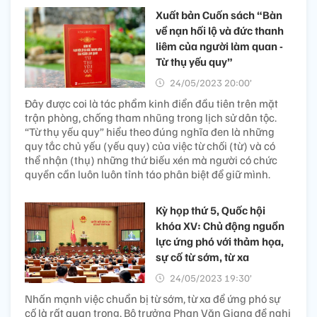
Xuất bản Cuốn sách “Bàn
về nạn hối lộ và đức thanh
liêm của người làm quan -
Từ thụ yếu quy”
24/05/2023 20:00’
Đây được coi là tác phẩm kinh điển đầu tiên trên mặt
trận phòng, chống tham nhũng trong lịch sử dân tộc.
“Từ thụ yếu quy” hiểu theo đúng nghĩa đen là những
quy tắc chủ yếu (yếu quy) của việc từ chối (từ) và có
thể nhận (thụ) những thứ biếu xén mà người có chức
quyền cần luôn luôn tỉnh táo phân biệt để giữ mình.
Kỳ họp thứ 5, Quốc hội
khóa XV: Chủ động nguồn
lực ứng phó với thảm họa,
sự cố từ sớm, từ xa
24/05/2023 19:30’
Nhấn mạnh việc chuẩn bị từ sớm, từ xa để ứng phó sự
cố là rất quan trọng, Bộ trưởng Phan Văn Giang đề nghị