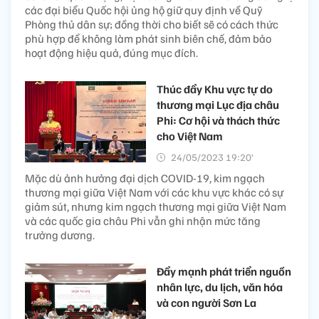
các đại biểu Quốc hội ủng hộ giữ quy định về Quỹ
Phòng thủ dân sự; đồng thời cho biết sẽ có cách thức
phù hợp để không làm phát sinh biên chế, đảm bảo
hoạt động hiệu quả, đúng mục đích.
Thúc đẩy Khu vực tự do
thương mại Lục địa châu
Phi: Cơ hội và thách thức
cho Việt Nam
24/05/2023 19:20’
Mặc dù ảnh hưởng đại dịch COVID-19, kim ngạch
thương mại giữa Việt Nam với các khu vực khác có sự
giảm sút, nhưng kim ngạch thương mại giữa Việt Nam
và các quốc gia châu Phi vẫn ghi nhận mức tăng
trưởng dương.
Đẩy mạnh phát triển nguồn
nhân lực, du lịch, văn hóa
và con người Sơn La