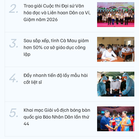
Trao giải Cuộc thi Đại sứ Văn
hóa đọc và Liên hoan Dân ca Ví,
Giặm năm 2026
Sau sắp xếp, tỉnh Cà Mau giảm
hơn 50% cơ sở giáo dục công
lập
Đẩy nhanh tiến độ lấy mẫu hài
cốt liệt sĩ
Khai mạc Giải vô địch bóng bàn
quốc gia Báo Nhân Dân lần thứ
44