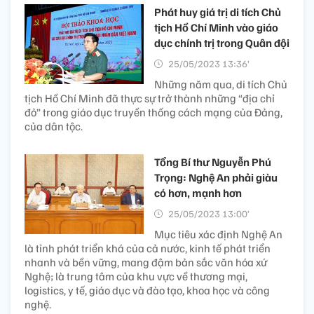
Phát huy giá trị di tích Chủ
tịch Hồ Chí Minh vào giáo
dục chính trị trong Quân đội
25/05/2023 13:36’
Những năm qua, di tích Chủ
tịch Hồ Chí Minh đã thực sự trở thành những “địa chỉ
đỏ” trong giáo dục truyền thống cách mạng của Đảng,
của dân tộc.
Tổng Bí thư Nguyễn Phú
Trọng: Nghệ An phải giàu
có hơn, mạnh hơn
25/05/2023 13:00’
Mục tiêu xác định Nghệ An
là tỉnh phát triển khá của cả nước, kinh tế phát triển
nhanh và bền vững, mang đậm bản sắc văn hóa xứ
Nghệ; là trung tâm của khu vực về thương mại,
logistics, y tế, giáo dục và đào tạo, khoa học và công
nghệ.