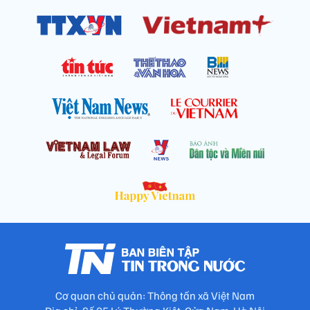
Cơ quan chủ quản: Thông tấn xã Việt Nam