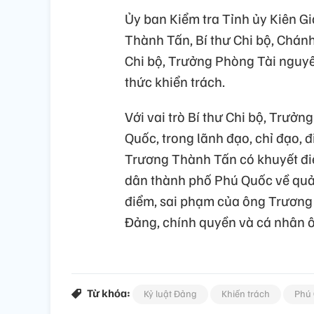
Ủy ban Kiểm tra Tỉnh ủy Kiên Gi
Thành Tấn, Bí thư Chi bộ, Chán
Chi bộ, Trưởng Phòng Tài nguy
thức khiển trách.
Với vai trò Bí thư Chi bộ, Trư
Quốc, trong lãnh đạo, chỉ đạo, 
Trương Thành Tấn có khuyết đi
dân thành phố Phú Quốc về quản
điểm, sai phạm của ông Trương
Đảng, chính quyền và cá nhân ô
Từ khóa:
Kỷ luật Đảng
Khiến trách
Phú