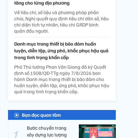
tăng cho từng địa phương
Về tiêu chí, số liệu và phương pháp phân
chia, Nghị quyết quy định tiêu chí dân số, tiêu
chí diện tích tự nhiên, tiêu chí GRDP bình
quân đầu người.
Danh mục trang thiết bị bảo đảm huấn
luyện, diễn tập, ứng phó, khắc phục hậu quả
trong tình trạng khẩn cấp
Phó Thủ tướng Phan Văn Giang đã ký Quyết
định số 1508/QĐ-TTg ngày 7/8/2026 ban
hành Danh mục trang thiết bị bảo đảm cho
huấn luyện, diễn tập, ứng phó, khắc phục hậu
quả trong tình trạng khẩn cấp.
Bạn đọc quan tâm
Bước chuyển trong
xây dựng lực lượng