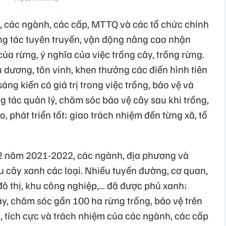
 các ngành, các cấp, MTTQ và các tổ chức chính
công tác tuyên truyền, vận động nâng cao nhận
ị của rừng, ý nghĩa của việc trồng cây, trồng rừng.
u dương, tôn vinh, khen thưởng các điển hình tiên
sáng kiến có giá trị trong việc trồng, bảo vệ và
g tác quản lý, chăm sóc bảo vệ cây sau khi trồng,
, phát triển tốt; giao trách nhiệm đến từng xã, tổ
.
 2 năm 2021-2022, các ngành, địa phương và
u cây xanh các loại. Nhiều tuyến đường, cơ quan,
ô thị, khu công nghiệp,... đã được phủ xanh;
y, chăm sóc gần 100 ha rừng trồng, bảo vệ trên
g, tích cực và trách nhiệm của các ngành, các cấp