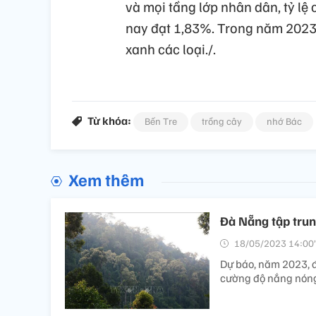
và mọi tầng lớp nhân dân, tỷ lệ
nay đạt 1,83%. Trong năm 2023, 
xanh các loại./.
Từ khóa:
Bến Tre
trồng cây
nhớ Bác
Xem thêm
Đà Nẵng tập trun
18/05/2023 14:00’
Dự báo, năm 2023, đ
cường độ nắng nóng