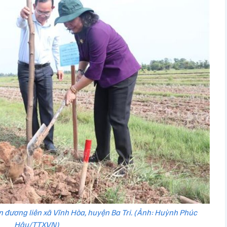
ến đương liên xã Vĩnh Hòa, huyện Ba Tri. (Ảnh: Huỳnh Phúc
Hậu/TTXVN)