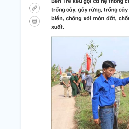
Bến Tre kêu gọi cả hệ thống ch
trồng cây, gây rừng, trồng cây
biển, chống xói mòn đất, ch
xuất.