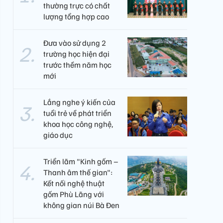
thường trực có chất
lượng tổng hợp cao
Đưa vào sử dụng 2
trường học hiện đại
trước thềm năm học
mới
Lắng nghe ý kiến của
tuổi trẻ về phát triển
khoa học công nghệ,
giáo dục
Triển lãm "Kinh gốm –
Thanh âm thế gian":
Kết nối nghệ thuật
gốm Phù Lãng với
không gian núi Bà Đen