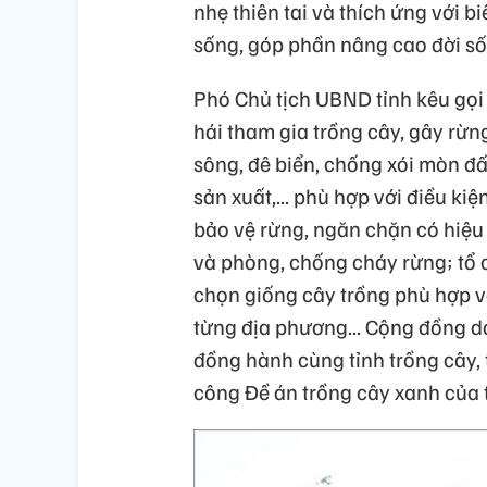
nhẹ thiên tai và thích ứng với b
sống, góp phần nâng cao đời số
Phó Chủ tịch UBND tỉnh kêu gọi 
hái tham gia trồng cây, gây rừn
sông, đê biển, chống xói mòn đ
sản xuất,... phù hợp với điều ki
bảo vệ rừng, ngăn chặn có hiệu 
và phòng, chống cháy rừng; tổ c
chọn giống cây trồng phù hợp v
từng địa phương... Cộng đồng d
đồng hành cùng tỉnh trồng cây, 
công Đề án trồng cây xanh của t