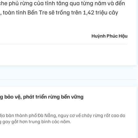
 che phủ rừng của tỉnh tăng qua từng năm và đến
toàn tỉnh Bến Tre sẽ trồng trên 1,42 triệu cây
Huỳnh Phúc Hậu
g bảo vệ, phát triển rừng bền vững
ịa bàn thành phố Đà Nẵng, nguy cơ về cháy rừng rất cao do
 gay gắt hơn trung bình các năm.