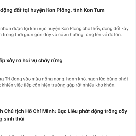
n động đất tại huyện Kon Plông, tỉnh Kon Tum
i nhận được tại khu vực huyện Kon Plông cho thấy, động đất xảy
 trong thời gian gần đây và có xu hướng tăng lên về độ lớn.
iếp xảy ra hai vụ cháy rừng
ng Trị đang vào mùa nắng nóng, hanh khô, ngọn lửa bùng phát
 khiến việc tiếp cận hiện trường gặp rất nhiều khó khăn.
h Chủ tịch Hồ Chí Minh: Bạc Liêu phát động trồng cây
g sinh thái