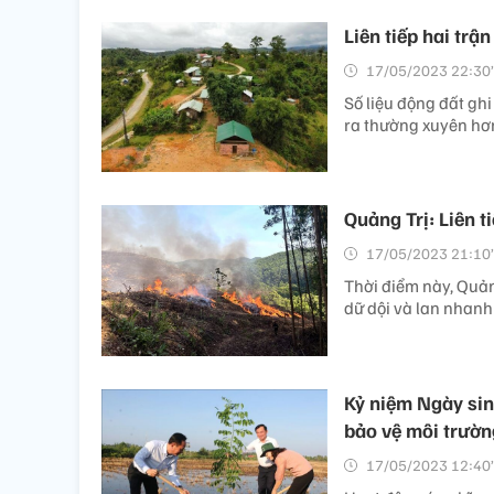
Liên tiếp hai trậ
17/05/2023 22:30’
Số liệu động đất gh
ra thường xuyên hơn
Quảng Trị: Liên t
17/05/2023 21:10’
Thời điểm này, Quả
dữ dội và lan nhanh;
Kỷ niệm Ngày sin
bảo vệ môi trườn
17/05/2023 12:40’