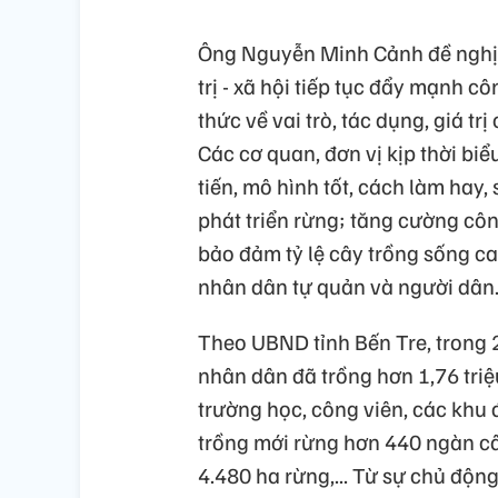
Ông Nguyễn Minh Cảnh đề nghị,
trị - xã hội tiếp tục đẩy mạnh 
thức về vai trò, tác dụng, giá tr
Các cơ quan, đơn vị kịp thời biể
tiến, mô hình tốt, cách làm hay, 
phát triển rừng; tăng cường côn
bảo đảm tỷ lệ cây trồng sống cao
nhân dân tự quản và người dân
Theo UBND tỉnh Bến Tre, trong
nhân dân đã trồng hơn 1,76 triệ
trường học, công viên, các khu đ
trồng mới rừng hơn 440 ngàn câ
4.480 ha rừng,... Từ sự chủ độn