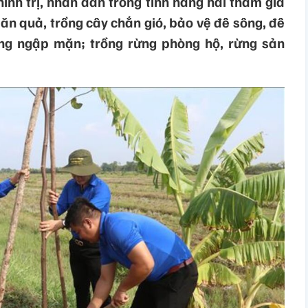
ính trị, nhân dân trong tỉnh hăng hái tham gia
 ăn quả, trồng cây chắn gió, bảo vệ đê sông, đê
ống ngập mặn; trồng rừng phòng hộ, rừng sản