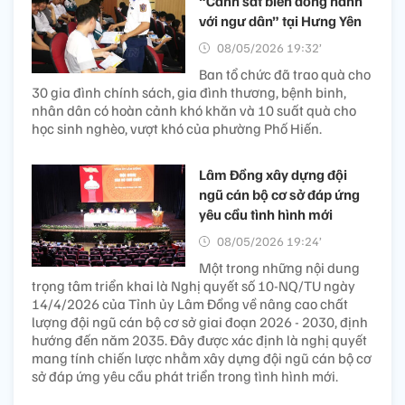
“Cảnh sát biển đồng hành
với ngư dân” tại Hưng Yên
08/05/2026 19:32’
Ban tổ chức đã trao quà cho
30 gia đình chính sách, gia đình thương, bệnh binh,
nhân dân có hoàn cảnh khó khăn và 10 suất quà cho
học sinh nghèo, vượt khó của phường Phố Hiến.
Lâm Đồng xây dựng đội
ngũ cán bộ cơ sở đáp ứng
yêu cầu tình hình mới
08/05/2026 19:24’
Một trong những nội dung
trọng tâm triển khai là Nghị quyết số 10-NQ/TU ngày
14/4/2026 của Tỉnh ủy Lâm Đồng về nâng cao chất
lượng đội ngũ cán bộ cơ sở giai đoạn 2026 - 2030, định
hướng đến năm 2035. Đây được xác định là nghị quyết
mang tính chiến lược nhằm xây dựng đội ngũ cán bộ cơ
sở đáp ứng yêu cầu phát triển trong tình hình mới.