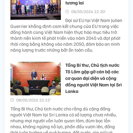
tương lai
08/05/2026 22:30’
Đại sứ EU tại Việt Nam Julien
Guerrier khẳng định cam kết chung của EU trong việc
đồng hành cùng Việt Nam hiện thực hóa mục tiêu trở
thành nền kinh tế phát triển vào năm 2045 và đạt phát
thải ròng bằng không vào năm 2050, đảm bảo an ninh
năng lượng trước những bất ổn toàn cầu.
Tổng Bí thư, Chủ tịch nước
Tô Lâm gặp gỡ cán bộ các
cơ quan đại diện và cộng
đồng người Việt Nam tại Sri
Lanka
08/05/2026 22:23’
Tổng Bí thư, Chủ tịch nước cho rằng dù cộng đồng
người Việt Nam tại Sri Lanka có số lượng chưa nhiều,
nhưng mọi người vẫn luôn quan tâm, đùm bọc lẫn
nhau, không ngừng nỗ lực, phấn đấu vươn lên, đồng
thời luôn hướng về quê hương, đất nước, gìn giữ và