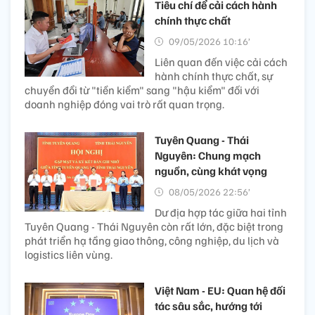
Tiêu chí để cải cách hành
chính thực chất
09/05/2026 10:16’
Liên quan đến việc cải cách
hành chính thực chất, sự
chuyển đổi từ "tiền kiểm" sang "hậu kiểm" đối với
doanh nghiệp đóng vai trò rất quan trọng.
Tuyên Quang - Thái
Nguyên: Chung mạch
nguồn, cùng khát vọng
08/05/2026 22:56’
Dư địa hợp tác giữa hai tỉnh
Tuyên Quang - Thái Nguyên còn rất lớn, đặc biệt trong
phát triển hạ tầng giao thông, công nghiệp, du lịch và
logistics liên vùng.
Việt Nam - EU: Quan hệ đối
tác sâu sắc, hướng tới