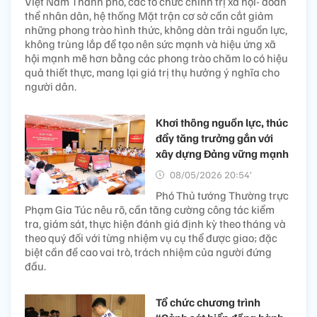
Việt Nam Thành phố, các tổ chức chính trị xã hội- đoàn
thể nhân dân, hệ thống Mặt trận cơ sở cần cắt giảm
những phong trào hình thức, không dàn trải nguồn lực,
không trùng lắp để tạo nên sức mạnh và hiệu ứng xã
hội mạnh mẽ hơn bằng các phong trào chăm lo có hiệu
quả thiết thực, mang lại giá trị thụ hưởng ý nghĩa cho
người dân.
Khơi thông nguồn lực, thúc
đẩy tăng trưởng gắn với
xây dựng Đảng vững mạnh
08/05/2026 20:54’
Phó Thủ tướng Thường trực
Phạm Gia Túc nêu rõ, cần tăng cường công tác kiểm
tra, giám sát, thực hiện đánh giá định kỳ theo tháng và
theo quý đối với từng nhiệm vụ cụ thể được giao; đặc
biệt cần đề cao vai trò, trách nhiệm của người đứng
đầu.
Tổ chức chương trình