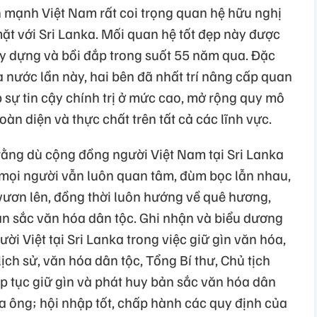
n mạnh Việt Nam rất coi trọng quan hệ hữu nghị
ặt với Sri Lanka. Mối quan hệ tốt đẹp này được
ây dựng và bồi đắp trong suốt 55 năm qua. Đặc
 nước lần này, hai bên đã nhất trí nâng cấp quan
p sự tin cậy chính trị ở mức cao, mở rộng quy mô
àn diện và thực chất trên tất cả các lĩnh vực.
 rằng dù cộng đồng người Việt Nam tại Sri Lanka
mọi người vẫn luôn quan tâm, đùm bọc lẫn nhau,
ươn lên, đồng thời luôn hướng về quê hương,
ản sắc văn hóa dân tộc. Ghi nhận và biểu dương
i Việt tại Sri Lanka trong việc giữ gìn văn hóa,
 lịch sử, văn hóa dân tộc, Tổng Bí thư, Chủ tịch
 tục giữ gìn và phát huy bản sắc văn hóa dân
ha ông; hội nhập tốt, chấp hành các quy định của