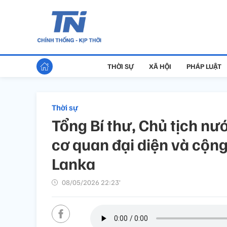
THỜI SỰ
XÃ HỘI
PHÁP LUẬT
Thời sự
Tổng Bí thư, Chủ tịch nư
cơ quan đại diện và cộng
Lanka
08/05/2026 22:23’