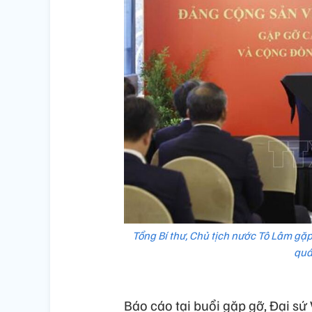
Tổng Bí thư, Chủ tịch nước Tô Lâm gặ
quá
Báo cáo tại buổi gặp gỡ, Đại sứ 