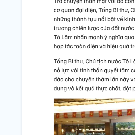
Trò chuyện thân mật với bà con 
cơ quan đại diện, Tổng Bí thư, 
những thành tựu nổi bật về kinh 
trương chiến lược của đất nước 
Tô Lâm nhấn mạnh ý nghĩa quan
hợp tác toàn diện và hiệu quả tr
Tổng Bí thư, Chủ tịch nước Tô 
nỗ lực với tinh thần quyết tâm 
đáo cho chuyến thăm lần này với
dung và kết quả thực chất, đột 