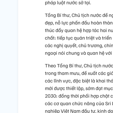
pháp luật nước sở tại.
Tổng Bí thư, Chủ tịch nước đề ng
đẹp, nỗ lực phấn đấu hoàn thàn
thúc đẩy quan hệ hợp tác hai n
chất; tiếp tục quán triệt và tri
các nghị quyết, chủ trương, ch
ngoại nói chung và quan hệ với 
Theo Tổng Bí thư, Chủ tịch nướ
trong tham mưu, đề xuất các giả
các lĩnh vực, đặc biệt là khai 
mới được thiết lập, sớm đạt mụ
2030; đồng thời phối hợp chặt 
các cơ quan chức năng của Sri 
nghiệp Việt Nam đầu tư, kinh do