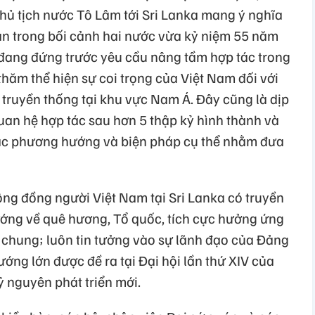
hủ tịch nước Tô Lâm tới Sri Lanka mang ý nghĩa
ạn trong bối cảnh hai nước vừa kỷ niệm 55 năm
à đang đứng trước yêu cầu nâng tầm hợp tác trong
thăm thể hiện sự coi trọng của Việt Nam đối với
ị truyền thống tại khu vực Nam Á. Đây cũng là dịp
uan hệ hợp tác sau hơn 5 thập kỷ hình thành và
 các phương hướng và biện pháp cụ thể nhằm đưa
ộng đồng người Việt Nam tại Sri Lanka có truyền
ướng về quê hương, Tổ quốc, tích cực hưởng ứng
chung; luôn tin tưởng vào sự lãnh đạo của Đảng
ng lớn được đề ra tại Đại hội lần thứ XIV của
 nguyên phát triển mới.