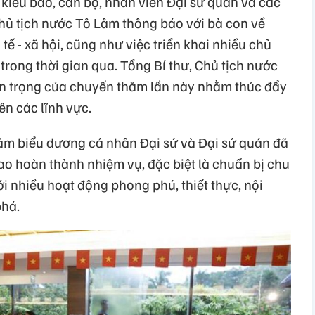
kiều bào, cán bộ, nhân viên Đại sứ quán và các
Chủ tịch nước Tô Lâm thông báo với bà con về
tế - xã hội, cũng như việc triển khai nhiều chủ
trong thời gian qua. Tổng Bí thư, Chủ tịch nước
 trọng của chuyến thăm lần này nhằm thúc đẩy
ên các lĩnh vực.
Lâm biểu dương cá nhân Đại sứ và Đại sứ quán đã
cao hoàn thành nhiệm vụ, đặc biệt là chuẩn bị chu
 nhiều hoạt động phong phú, thiết thực, nội
phá.