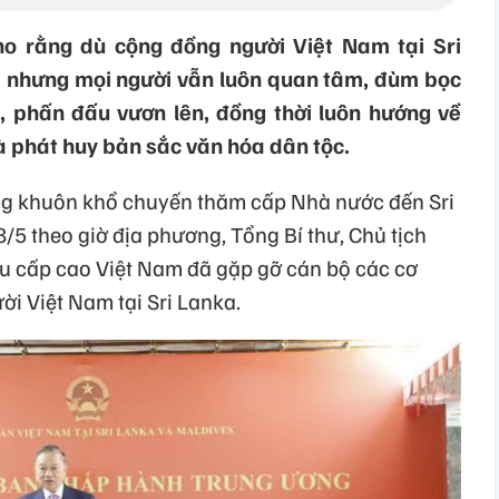
ho rằng dù cộng đồng người Việt Nam tại Sri
, nhưng mọi người vẫn luôn quan tâm, đùm bọc
, phấn đấu vươn lên, đồng thời luôn hướng về
à phát huy bản sắc văn hóa dân tộc.
ng khuôn khổ chuyến thăm cấp Nhà nước đến Sri
 8/5 theo giờ địa phương, Tổng Bí thư, Chủ tịch
u cấp cao Việt Nam đã gặp gỡ cán bộ các cơ
i Việt Nam tại Sri Lanka.