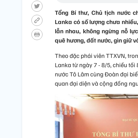
Tổng Bí thư, Chủ tịch nước c
Lanka có số lượng chưa nhiều
lẫn nhau, không ngừng nỗ lực
quê hương, đất nước, gìn giữ v
Theo đặc phái viên TTXVN, tro
Lanka từ ngày 7 - 8/5, chiều tối
nước Tô Lâm cùng Đoàn đại biể
quan đại diện và cộng đồng ngườ