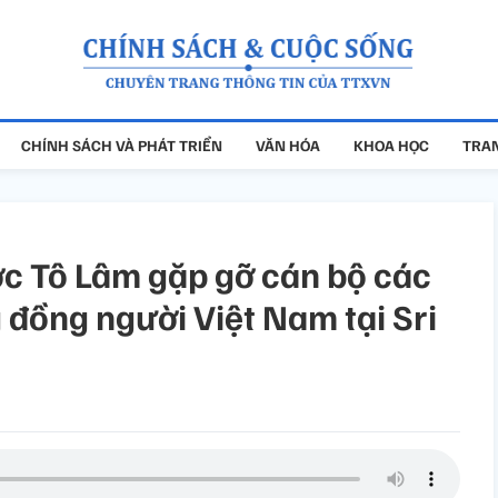
CHÍNH SÁCH VÀ PHÁT TRIỂN
VĂN HÓA
KHOA HỌC
TRAN
ớc Tô Lâm gặp gỡ cán bộ các
 đồng người Việt Nam tại Sri