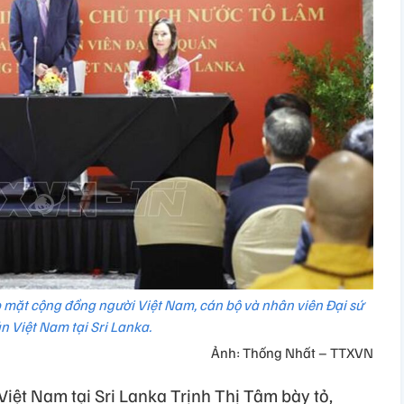
p mặt cộng đồng người Việt Nam, cán bộ và nhân viên Đại sứ
n Việt Nam tại Sri Lanka.
Ảnh: Thống Nhất – TTXVN
Việt Nam tại Sri Lanka Trịnh Thị Tâm bày tỏ,