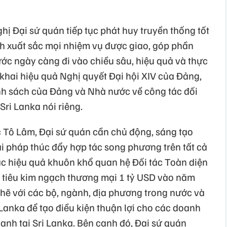
hị Đại sứ quán tiếp tục phát huy truyền thống tốt
h xuất sắc mọi nhiệm vụ được giao, góp phần
ước ngày càng đi vào chiều sâu, hiệu quả và thực
ển khai hiệu quả Nghị quyết Đại hội XIV của Đảng,
ính sách của Đảng và Nhà nước về công tác đối
Sri Lanka nói riêng.
c Tô Lâm, Đại sứ quán cần chủ động, sáng tạo
i pháp thúc đẩy hợp tác song phương trên tất cả
thác hiệu quả khuôn khổ quan hệ Đối tác Toàn diện
c tiêu kim ngạch thương mại 1 tỷ USD vào năm
chẽ với các bộ, ngành, địa phương trong nước và
Lanka để tạo điều kiện thuận lợi cho các doanh
anh tại Sri Lanka. Bên cạnh đó, Đại sứ quán