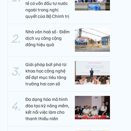
tế có vốn đầu tư nước
ngoài trong nghị
quyết của Bộ Chính trị
Nhà văn hoá số - Điểm
dịch vụ công cộng
đồng hiệu quả
Giải pháp bứt phá từ
khoa học công nghệ
để đạt mục tiêu tăng
trưởng hai con số
Đa dạng hóa mô hình
đào tạo kỹ năng mềm,
kết nối việc làm cho
thanh thiếu niên