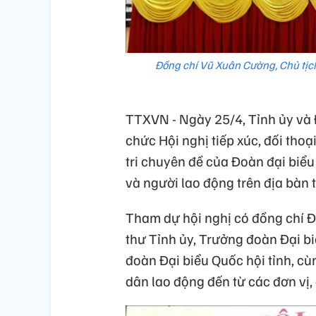
Đồng chí Vũ Xuân Cường, Chủ tịch 
TTXVN - Ngày 25/4, Tỉnh ủy và 
chức Hội nghị tiếp xúc, đối thoạ
tri chuyên đề của Đoàn đại biểu
và người lao động trên địa bàn 
Tham dự hội nghị có đồng chí 
thư Tỉnh ủy, Trưởng đoàn Đại bi
đoàn Đại biểu Quốc hội tỉnh, cù
dân lao động đến từ các đơn vị,