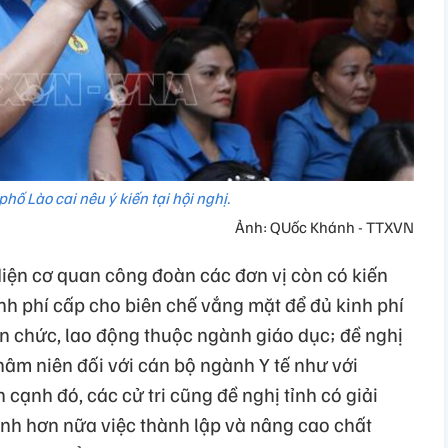
phố Lào cai nêu ý kiến tại hội nghị.
Ảnh: QUốc Khánh - TTXVN
i diện cơ quan công đoàn các đơn vị còn có kiến
nh phí cấp cho biên chế vắng mặt để đủ kinh phí
iên chức, lao động thuộc ngành giáo dục; đề nghị
hâm niên đối với cán bộ ngành Y tế như với
 cạnh đó, các cử tri cũng đề nghị tỉnh có giải
ạnh hơn nữa việc thành lập và nâng cao chất