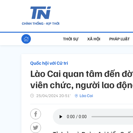
THỜI SỰ
XÃ HỘI
PHÁP LUẬT
Quốc hội với Cử tri
Lào Cai quan tâm đến đờ
viên chức, người lao độ
25/04/2024 20:51’
Lào Cai