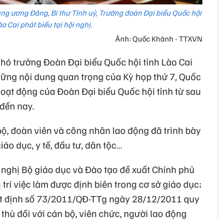
ng ương Đảng, Bí thư Tỉnh uỷ, Trưởng đoàn Đại biểu Quốc hội
ào Cai phát biểu tại hội nghị.
Ảnh: Quốc Khánh - TTXVN
Phó trưởng Đoàn Đại biểu Quốc hội tỉnh Lào Cai
những nội dung quan trọng của Kỳ họp thứ 7, Quốc
hoạt động của Đoàn Đại biểu Quốc hội tỉnh từ sau
 đến nay.
bộ, đoàn viên và công nhân lao động đã trình bày
áo dục, y tế, đầu tư, dân tộc…
ề nghị Bộ giáo dục và Đào tạo đề xuất Chính phủ
trí việc làm được định biên trong cơ sở giáo dục;
ết định số 73/2011/QĐ-TTg ngày 28/12/2011 quy
thù đối với cán bộ, viên chức, người lao động