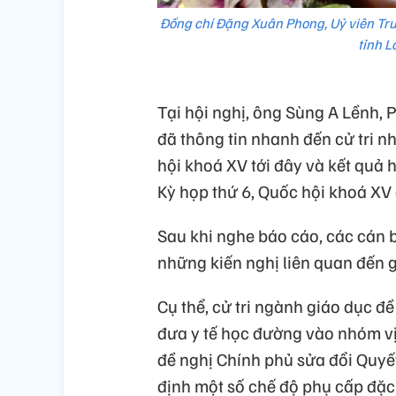
Đồng chí Đặng Xuân Phong, Uỷ viên Tru
tỉnh L
Tại hội nghị, ông Sùng A Lềnh, 
đã thông tin nhanh đến cử tri 
hội khoá XV tới đây và kết quả 
Kỳ họp thứ 6, Quốc hội khoá XV
Sau khi nghe báo cáo, các cán 
những kiến nghị liên quan đến gi
Cụ thể, cử tri ngành giáo dục đ
đưa y tế học đường vào nhóm vị 
đề nghị Chính phủ sửa đổi Quy
định một số chế độ phụ cấp đặc 