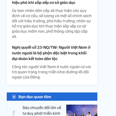
hiệu phó khi sắp xếp cơ sở giáo dục
Ủy ban nhân dân cấp xã thực hiện các quy
định về cơ cấu, số lượng và một số chính sách
đối với hiệu trưởng, phó hiệu trưởng, nhân sự
hỗ trợ giáo dục khi thực hiện sắp xếp cơ sở
giáo dục mầm non, phổ thông công lập cấp
xã.
Nghị quyết số 23-NQ/TW: Người Việt Nam ở
nước ngoài là bộ phận đặc biệt trong khối
đại đoàn kết toàn dân tộc
Công tác người Việt Nam ở nước ngoài có vai
trò quan trọng trong triển khai đường lối đối
ngoại của Đảng.
Bạn đọc quan tâm
Sáu chuyển đổi lớn về
tư duy phát triển kinh