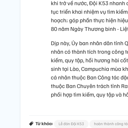
khi trở về nước, Đội K53 nhanh 
tục triển khai nhiệm vụ tìm kiếm,
hoạch; góp phần thực hiện hiệu
80 năm Ngày Thương binh - Liệt 
Dịp này, Ủy ban nhân dân tỉnh 
nhân có thành tích trong công t
kiếm, quy tập, hồi hương hài cốt
sinh tại Lào, Campuchia mùa kh
cá nhân thuộc Ban Công tác đặc 
thuộc Ban Chuyên trách tỉnh Rat
phối hợp tìm kiếm, quy tập và hồi
Từ khóa:
Lễ đón Đội K53
hoàn thành công tá