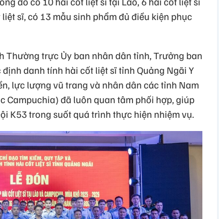
ong đó có 10 hài cốt liệt sĩ tại Lào, 6 hài cốt liệt sĩ
 liệt sĩ, có 13 mẫu sinh phẩm đủ điều kiện phục
ịch Thường trực Ủy ban nhân dân tỉnh, Trưởng ban
 định danh tính hài cốt liệt sĩ tỉnh Quảng Ngãi Y
n, lực lượng vũ trang và nhân dân các tỉnh Nam
ốc Campuchia) đã luôn quan tâm phối hợp, giúp
Đội K53 trong suốt quá trình thực hiện nhiệm vụ.