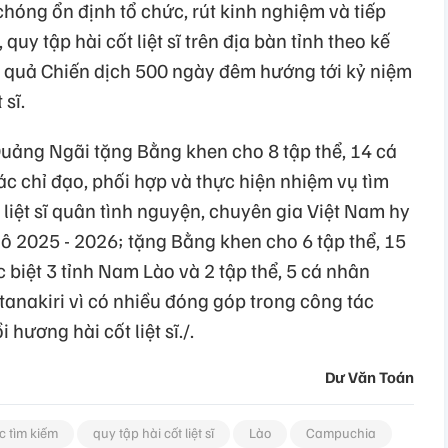
chóng ổn định tổ chức, rút kinh nghiệm và tiếp
 quy tập hài cốt liệt sĩ trên địa bàn tỉnh theo kế
 quả Chiến dịch 500 ngày đêm hướng tới kỷ niệm
sĩ.
Quảng Ngãi tặng Bằng khen cho 8 tập thể, 14 cá
ác chỉ đạo, phối hợp và thực hiện nhiệm vụ tìm
 liệt sĩ quân tình nguyện, chuyên gia Việt Nam hy
ô 2025 - 2026; tặng Bằng khen cho 6 tập thể, 15
biệt 3 tỉnh Nam Lào và 2 tập thể, 5 cá nhân
anakiri vì có nhiều đóng góp trong công tác
 hương hài cốt liệt sĩ./.
Dư Văn Toán
c tìm kiếm
quy tập hài cốt liệt sĩ
Lào
Campuchia