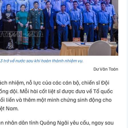
3 trở về nước sau khi hoàn thành nhiệm vụ.
Dư Văn Toán
ách nhiệm, nỗ lực của các cán bộ, chiến sĩ Đội
ng đội. Mỗi hài cốt liệt sĩ được đưa về Tổ quốc
nối liền và thêm một minh chứng sinh động cho
iệt Nam.
an nhân dân tỉnh Quảng Ngãi yêu cầu, ngay sau