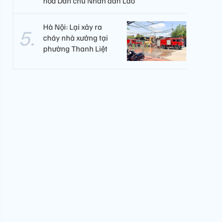
hòa Dân chủ Nhân dân Lào
Hà Nội: Lại xảy ra
cháy nhà xưởng tại
phường Thanh Liệt