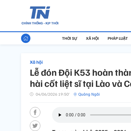
THỜI SỰ
XÃ HỘI
PHÁP LUẬT
Xã hội
Lễ đón Đội K53 hoàn thà
hài cốt liệt sĩ tại Lào v
04/06/2026 19:50’
Quảng Ngãi