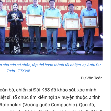
cho các cá nhân, tập thể hoàn thành tốt nhiệm vụ. Ảnh: Dư
Toán - TTXVN
Dư Văn Toán
án bộ, chiến sĩ Đội K53 đã khảo sát, xác minh,
 liệt sĩ; tổ chức tìm kiếm tại 19 huyện thuộc 3 tỉnh
 Ratanakiri (Vương quốc Campuchia). Qua đó,