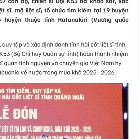
7 cán bộ, chiến sĩ Đội K53 đã khảo sát, xác
ệt sĩ, mộ liệt sĩ; tổ chức tìm kiếm tại 19 huyện
 huyện thuộc tỉnh Ratanakiri (Vương quốc
quy tập và xác định danh tính hài cốt liệt sĩ tỉnh
K53 (Bộ Chỉ huy Quân sự tỉnh) hoàn thành nhiệm
t sĩ quân tình nguyện và chuyên gia Việt Nam hy
mpuchia về nước trong mùa khô 2025 - 2026.