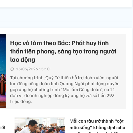
Học và làm theo Bác: Phát huy tinh
thần tiên phong, sáng tạo trong người
lao động
15/05/2026 15:10’
Tại chương trình, Quỹ Từ thiện hỗ trợ đoàn viên, người
lao động công đoàn tỉnh Quảng Ngãi phát động quyên
góp ủng hộ chương trình “Mái ấm Công đoàn”, có 11
đơn vị, doanh nghiệp đăng ký ủng hộ với số tiền 293
triệu đồng.
Mỗi con tàu trở thành “cột
iết
mốc sống” khẳng định chủ