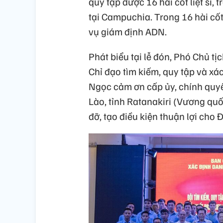
quy tập được 16 hài cốt liệt sĩ, tr
tại Campuchia. Trong 16 hài cốt
vụ giám định ADN.
Phát biểu tại lễ đón, Phó Chủ t
Chỉ đạo tìm kiếm, quy tập và xác
Ngọc cảm ơn cấp ủy, chính quyề
Lào, tỉnh Ratanakiri (Vương qu
đỡ, tạo điều kiện thuận lợi cho 