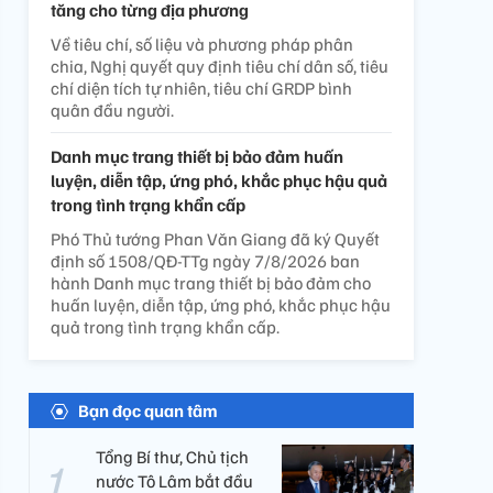
tăng cho từng địa phương
Về tiêu chí, số liệu và phương pháp phân
chia, Nghị quyết quy định tiêu chí dân số, tiêu
chí diện tích tự nhiên, tiêu chí GRDP bình
quân đầu người.
Danh mục trang thiết bị bảo đảm huấn
luyện, diễn tập, ứng phó, khắc phục hậu quả
trong tình trạng khẩn cấp
Phó Thủ tướng Phan Văn Giang đã ký Quyết
định số 1508/QĐ-TTg ngày 7/8/2026 ban
hành Danh mục trang thiết bị bảo đảm cho
huấn luyện, diễn tập, ứng phó, khắc phục hậu
quả trong tình trạng khẩn cấp.
Bạn đọc quan tâm
Tổng Bí thư, Chủ tịch
nước Tô Lâm bắt đầu