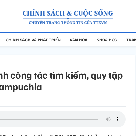
CHÍNH SÁCH VÀ PHÁT TRIỂN
VĂN HÓA
KHOA HỌC
TRAN
nh công tác tìm kiếm, quy tập
à Campuchia