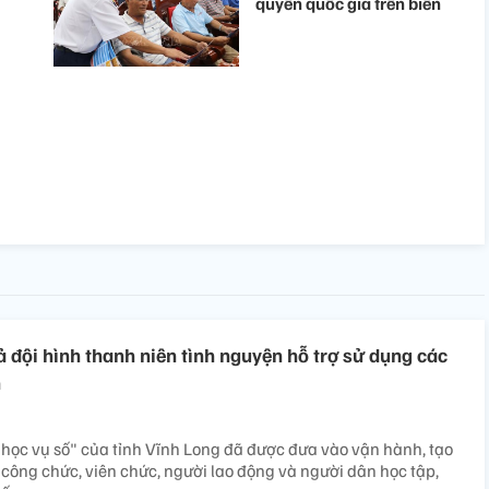
quyền quốc gia trên biển
ả đội hình thanh niên tình nguyện hỗ trợ sử dụng các
n
học vụ số" của tỉnh Vĩnh Long đã được đưa vào vận hành, tạo
, công chức, viên chức, người lao động và người dân học tập,