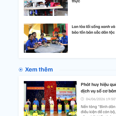
thực
Lan tỏa lối sống xanh và
bảo tồn bản sắc dân tộc
Xem thêm
Phát huy hiệu qu
dịch vụ số cơ bả
04/06/2026 19:50’
Nền tảng "Bình dân 
điều kiện để cán bộ