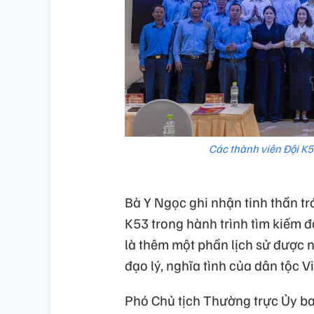
Các thành viên Đội K5
Bà Y Ngọc ghi nhận tinh thần tr
K53 trong hành trình tìm kiếm đồ
là thêm một phần lịch sử được 
đạo lý, nghĩa tình của dân tộc V
Phó Chủ tịch Thường trực Ủy b