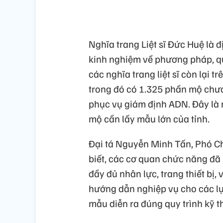
Nghĩa trang Liệt sĩ Đức Huệ là đ
kinh nghiệm về phương pháp, quy
các nghĩa trang liệt sĩ còn lại t
trong đó có 1.325 phần mộ chưa
phục vụ giám định ADN. Đây là 
mộ cần lấy mẫu lớn của tỉnh.
Đại tá Nguyễn Minh Tấn, Phó Ch
biết, các cơ quan chức năng đã 
đầy đủ nhân lực, trang thiết bị,
hướng dẫn nghiệp vụ cho các l
mẫu diễn ra đúng quy trình kỹ t