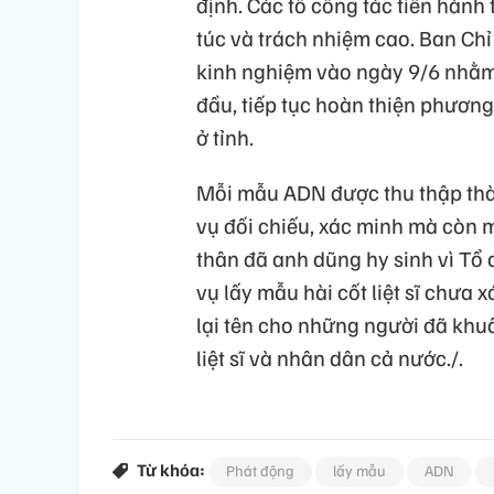
định. Các tổ công tác tiến hành
túc và trách nhiệm cao. Ban Chỉ
kinh nghiệm vào ngày 9/6 nhằm 
đầu, tiếp tục hoàn thiện phương
ở tỉnh.
Mỗi mẫu ADN được thu thập thà
vụ đối chiếu, xác minh mà còn m
thân đã anh dũng hy sinh vì Tổ
vụ lấy mẫu hài cốt liệt sĩ chưa 
lại tên cho những người đã khu
liệt sĩ và nhân dân cả nước./.
Từ khóa:
Phát động
lấy mẫu
ADN