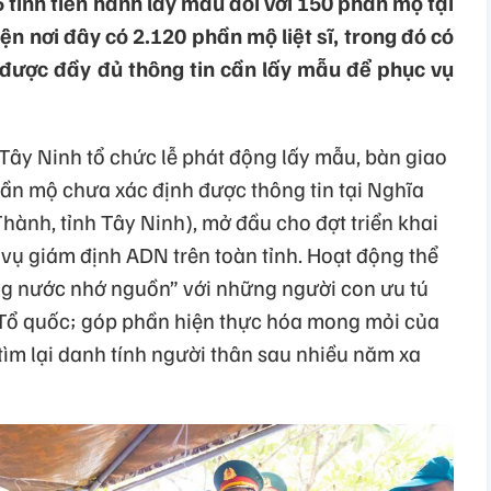
 tỉnh tiến hành lấy mẫu đối với 150 phần mộ tại
ện nơi đây có 2.120 phần mộ liệt sĩ, trong đó có
được đầy đủ thông tin cần lấy mẫu để phục vụ
Tây Ninh tổ chức lễ phát động lấy mẫu, bàn giao
phần mộ chưa xác định được thông tin tại Nghĩa
Thành, tỉnh Tây Ninh), mở đầu cho đợt triển khai
vụ giám định ADN trên toàn tỉnh. Hoạt động thể
ng nước nhớ nguồn” với những người con ưu tú
ủa Tổ quốc; góp phần hiện thực hóa mong mỏi của
 tìm lại danh tính người thân sau nhiều năm xa