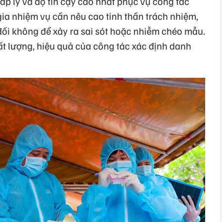
áp lý và độ tin cậy cao nhất phục vụ công tác
ia nhiệm vụ cần nêu cao tinh thần trách nhiệm,
 đối không để xảy ra sai sót hoặc nhiễm chéo mẫu.
ất lượng, hiệu quả của công tác xác định danh