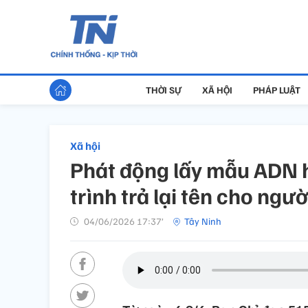
THỜI SỰ
XÃ HỘI
PHÁP LUẬT
Xã hội
Phát động lấy mẫu ADN hà
trình trả lại tên cho ngư
04/06/2026 17:37’
Tây Ninh