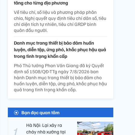
tăng cho từng địa phương
Về tiêu chí, số liệu và phương pháp phân
chia, Nghị quyết quy định tiêu chí dân số, tiêu
chí diện tích tự nhiên, tiêu chí GRDP bình
quân đầu người.
Danh mục trang thiết bị bảo đảm huấn
luyện, diễn tập, ứng phó, khắc phục hậu quả
trong tình trạng khẩn cấp
Phó Thủ tướng Phan Văn Giang đã ký Quyết
định số 1508/QĐ-TTg ngày 7/8/2026 ban
hành Danh mục trang thiết bị bảo đảm cho
huấn luyện, diễn tập, ứng phó, khắc phục hậu
quả trong tình trạng khẩn cấp.
Bạn đọc quan tâm
Hà Nội: Lại xảy ra
cháy nhà xưởng tại