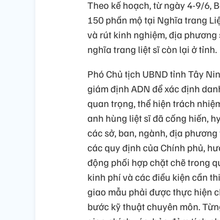
Theo kế hoạch, từ ngày 4-9/6, B
150 phần mộ tại Nghĩa trang Liệ
và rút kinh nghiệm, địa phương s
nghĩa trang liệt sĩ còn lại ở tỉnh.
Phó Chủ tịch UBND tỉnh Tây Ni
giám định ADN để xác định danh t
quan trọng, thể hiện trách nhiệm
anh hùng liệt sĩ đã cống hiến, 
các sở, ban, ngành, địa phương 
các quy định của Chính phủ, h
động phối hợp chặt chẽ trong qu
kinh phí và các điều kiện cần t
giao mẫu phải được thực hiện c
bước kỹ thuật chuyên môn. Từn