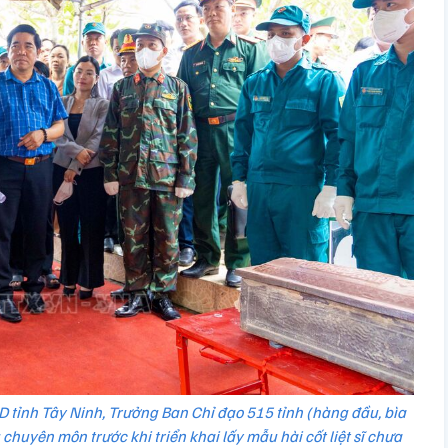
tỉnh Tây Ninh, Trưởng Ban Chỉ đạo 515 tỉnh (hàng đầu, bìa
 chuyên môn trước khi triển khai lấy mẫu hài cốt liệt sĩ chưa