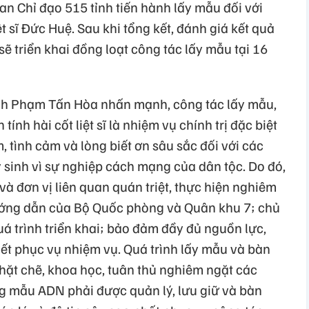
an Chỉ đạo 515 tỉnh tiến hành lấy mẫu đối với
t sĩ Đức Huệ. Sau khi tổng kết, đánh giá kết quả
ẽ triển khai đồng loạt công tác lấy mẫu tại 16
nh Phạm Tấn Hòa nhấn mạnh, công tác lấy mẫu,
ính hài cốt liệt sĩ là nhiệm vụ chính trị đặc biệt
, tình cảm và lòng biết ơn sâu sắc đối với các
hy sinh vì sự nghiệp cách mạng của dân tộc. Do đó,
và đơn vị liên quan quán triệt, thực hiện nghiêm
ướng dẫn của Bộ Quốc phòng và Quân khu 7; chủ
á trình triển khai; bảo đảm đầy đủ nguồn lực,
hiết phục vụ nhiệm vụ. Quá trình lấy mẫu và bàn
hặt chẽ, khoa học, tuân thủ nghiêm ngặt các
g mẫu ADN phải được quản lý, lưu giữ và bàn