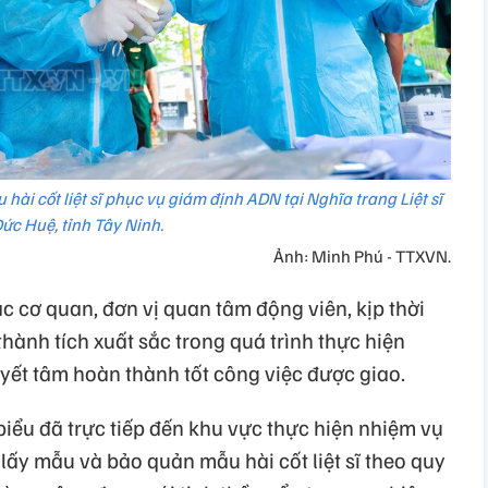
 hài cốt liệt sĩ phục vụ giám định ADN tại Nghĩa trang Liệt sĩ
ức Huệ, tỉnh Tây Ninh.
Ảnh: Minh Phú - TTXVN.
c cơ quan, đơn vị quan tâm động viên, kịp thời
thành tích xuất sắc trong quá trình thực hiện
quyết tâm hoàn thành tốt công việc được giao.
biểu đã trực tiếp đến khu vực thực hiện nhiệm vụ
 lấy mẫu và bảo quản mẫu hài cốt liệt sĩ theo quy