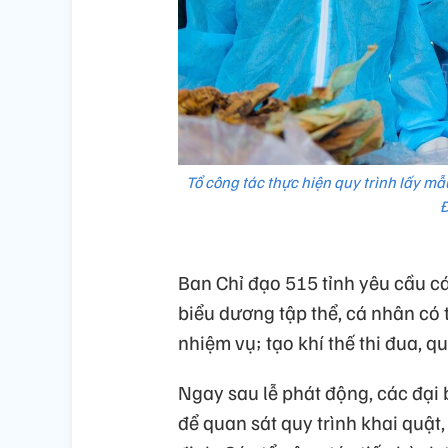
Tổ công tác thực hiện quy trình lấy mẫu
Đ
Ban Chỉ đạo 515 tỉnh yêu cầu cá
biểu dương tập thể, cá nhân có 
nhiệm vụ; tạo khí thế thi đua, 
Ngay sau lễ phát động, các đại 
để quan sát quy trình khai quật,