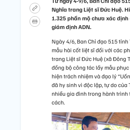
Từ ngày 4-9/6, Ban Chỉ đạo 515
Nghĩa trang Liệt sĩ Đức Huệ. Hi
1.325 phần mộ chưa xác định 
giám định ADN.
Ngày 4/6, Ban Chỉ đạo 515 tỉnh 
mẫu hài cốt liệt sĩ đối với các 
trang Liệt sĩ Đức Huệ (xã Đông 
đồng bộ công tác lấy mẫu phục 
hiện trách nhiệm và đạo lý “Uố
đã hy sinh vì độc lập, tự do c
nhiều gia đình trong hành trình
cách.