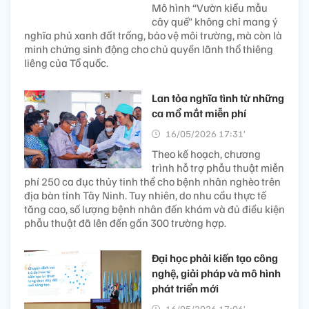
Mô hình “Vườn kiểu mẫu
cây quế” không chỉ mang ý
nghĩa phủ xanh đất trống, bảo vệ môi trường, mà còn là
minh chứng sinh động cho chủ quyền lãnh thổ thiêng
liêng của Tổ quốc.
Lan tỏa nghĩa tình từ những
ca mổ mắt miễn phí
16/05/2026 17:31’
Theo kế hoạch, chương
trình hỗ trợ phẫu thuật miễn
phí 250 ca đục thủy tinh thể cho bệnh nhân nghèo trên
địa bàn tỉnh Tây Ninh. Tuy nhiên, do nhu cầu thực tế
tăng cao, số lượng bệnh nhân đến khám và đủ điều kiện
phẫu thuật đã lên đến gần 300 trường hợp.
Đại học phải kiến tạo công
nghệ, giải pháp và mô hình
phát triển mới
16/05/2026 17:06’