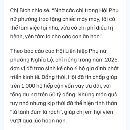
Chị Bích chia sẻ: “Nhờ các chị trong Hội Phụ
nữ phường trao tặng chiếc máy may, tôi có
thể làm việc tại nhà, vừa có chi phí điều trị
bệnh, yên tâm lo cho các con ăn học”.
Theo báo cáo của Hội Liên hiệp Phụ nữ
phường Nghĩa Lộ, chỉ riêng trong năm 2025,
đơn vị đã trao sinh kế cho 6 hộ gia đình phát
triển kinh tế. Đồng thời, Hội đã tín chấp giúp
trên 1.000 hộ tiếp cận vốn vay ưu đãi, với
tổng dư nợ trên 50 tỷ đồng. Những món quà
tuy nhỏ nhưng kịp thời đã thể hiện tinh thần
“lá lành đùm lá rách”, giúp chị em hội viên
vượt qua lúc hoạn nạn.