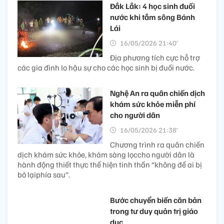
Đắk Lắk: 4 học sinh đuối
nước khi tắm sông Bánh
Lái
16/05/2026 21:40’
Địa phương tích cực hỗ trợ
các gia đình lo hậu sự cho các học sinh bị đuối nước.
Nghệ An ra quân chiến dịch
khám sức khỏe miễn phí
cho người dân
16/05/2026 21:38’
Chương trình ra quân chiến
dịch khám sức khỏe, khám sàng lọccho người dân là
hành động thiết thực thể hiện tinh thần “không để ai bị
bỏ lạiphía sau”.
Bước chuyển biến căn bản
trong tư duy quản trị giáo
dục