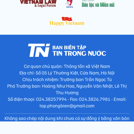
Cơ quan chủ quản: Thông tấn xã Việt Nam
Địa chỉ: Số 05 Lý Thường Kiệt, Cửa Nam, Hà Nội
Chịu trách nhiệm: Trưởng ban Trần Ngọc Tú
Phó Trưởng ban: Hoàng Như Hoa, Nguyễn Văn Nhật, Lê Thị
Thu Hương
Số điện thoại: 024.38257994 - Fax: 024.3826.7981 - Email:
tap.phongbien@gmail.com
Không sao chép nội dung khi chưa có sự đồng ý bằng văn bản
!