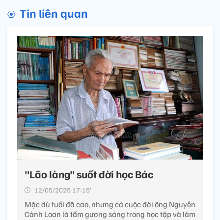
Tin liên quan
"Lão làng" suốt đời học Bác
12/05/2025 17:15’
Mặc dù tuổi đã cao, nhưng cả cuộc đời ông Nguyễn
Cảnh Loan là tấm gương sáng trong học tập và làm